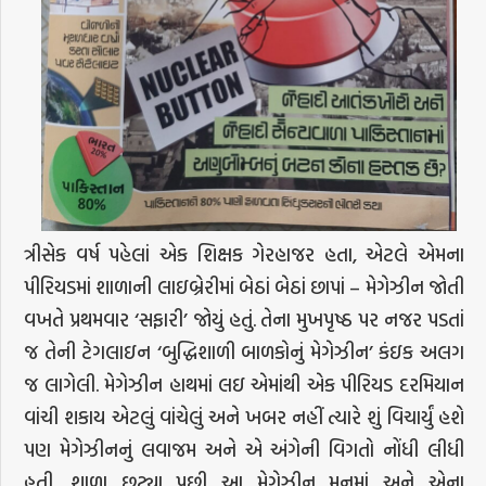
ત્રીસેક વર્ષ પહેલાં એક શિક્ષક ગેરહાજર હતા, એટલે એમના
પીરિયડમાં શાળાની લાઇબ્રેરીમાં બેઠાં બેઠાં છાપાં – મેગેઝીન જોતી
વખતે પ્રથમવાર ‘સફારી’ જોયું હતું. તેના મુખપૃષ્ઠ પર નજર પડતાં
જ તેની ટેગલાઇન ‘બુદ્ધિશાળી બાળકોનું મેગેઝીન’ કંઇક અલગ
જ લાગેલી. મેગેઝીન હાથમાં લઇ એમાંથી એક પીરિયડ દરમિયાન
વાંચી શકાય એટલું વાંચેલું અને ખબર નહીં ત્યારે શું વિચાર્યું હશે
પણ મેગેઝીનનું લવાજમ અને એ અંગેની વિગતો નોંધી લીધી
હતી. શાળા છૂટ્યા પછી આ મેગેઝીન મનમાં અને એના