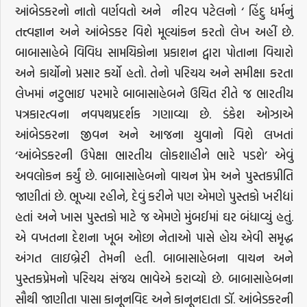
આંબેડકરનો નાતો વર્ણવતો અને નીરવ પટેલનો ‘ હિંદુ ધર્મનું
તત્ત્વજ્ઞાન અને આંબેડકર વિશે મૂલ્યાંકન કરતો લેખ અહીં છે.
બાબાસાહેબે વિવિધ સામયિકોના પ્રકાશન દ્વારા પોતાના વિચારો
અને કાર્યોનો પ્રસાર કર્યો હતો. તેનો પરિચય અને સમીક્ષા કરતા
લેખમાં નટુભાઇ પરમારે બાબાસાહેબને ઉચિત રીતે જ ભારતીય
પત્રકારત્વના નવપથપ્રદર્શક ગણાવ્યા છે. ડંકેશ ઓઝાએ
આંબેડકરના જીવન અને આજના યુવાનો વિશે લખતાં
‘આંબેડકરની ઉપેક્ષા ભારતીય લોકશાહીને ભારે પડશે’ એવું
અવલોકન કર્યું છે. બાબાસાહેબનો વાચન પ્રેમ અને પુસ્તકપ્રીતિ
જાણીતાં છે. ભૂખ્યા રહીને, દેવું કરીને પણ એમણે પુસ્તકો ખરીદ્યાં
હતાં અને ખાસ પુસ્તકો માટે જ એમણે મુંબઈમાં ઘર બંધાવ્યું હતું.
એ વખતના દેશના ખૂબ ઓછા નેતાઓ પાસે હોય એવી સમૃદ્ધ
અંગત લાઇબ્રેરી તેમની હતી. બાબાસાહેબના વાચન અને
પુસ્તકપ્રેમનો પરિચય સંજય ભાવેએ કરાવ્યો છે. બાબાસાહેબના
સૌથી જાણીતા પાસા કાનૂનવિદ અને કાનૂનદાતા ડૉ. આંબેડકરની