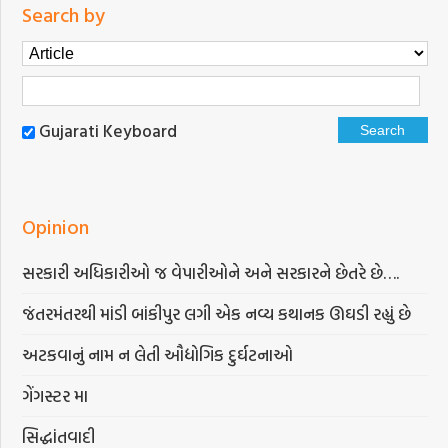
Search by
Gujarati Keyboard
Opinion
સરકારી અધિકારીઓ જ વેપારીઓને અને સરકારને છેતરે છે….
જંતરમંતરથી માંડી બાંકીપુર લગી એક નવ્ય કથાનક ઊઘડી રહ્યું છે
અટકવાનું નામ ન લેતી ઔદ્યોગિક દુર્ઘટનાઓ
ગેંગસ્ટર મા
સિદ્ધાંતવાદી