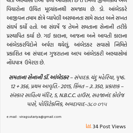
થતા અભ્યાસો તેઓ જેના અધિકારી છે તે તેમના જીવનકાર્ય અને
વિચારોના ઉચિત મૂલ્યાંકનથી સમજાય છે. ડો. આંબેડકરે
આજીવન તમામ ક્ષેત્રે વ્યાપેલી અસમાનતા સામે સતત અને સખત
સંઘર્ષ કર્યો હતો. આ સંઘર્ષે જ તેમને સમતાના સેનાની તરીકે
પ્રસ્થાપિત કર્યા છે. ગઈ કાલના, આજના અને આવતી કાલના
આંબેડકરવિદોને અર્પણ થયેલું, આંબેડકર સવાસો નિમિત્તે
પ્રકાશિત આ સંપાદન ગુજરાતના અલ્પ આંબેડકરી અભ્યાસોમાં
નોંધપાત્ર ઉમેરણ છે.
સમતાના
સેનાની
ડૉ
.
આંબેડકર
– સંપાદક. ચંદુ મહેરિયા, પૃષ્ઠ.
12 + 356, પ્રથમ આવૃતિ.- 2015, કિંમત – રૂ. 350, પ્રકાશક –
સંસ્કાર સાહિત્ય મંદિર, 5, N.B.C.C. હાઉસ, સહજાનંદ કોલેજ
પાસે, પોલિટેકનિક, અમદાવાદ-૩૮૦ ૦૧૫
e.mail : viragsutariya@gmail.com
34 Post Views