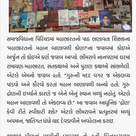
સમાજવિદ્યાના પિરિયડમાં મહાભારતનો પાઠ ભણાવતા શિક્ષકના
‘મહાભારતનો મહાન બાણાવળી કોણ?’ના જવાબમાં કોઇએ
અર્જુન તો કોઇએ કર્ણ જવાબ આપ્યો. ભીમરાવે નાનપણમાં ઘરમાં
રામાયણ-મહાભારત, સંતકથાઓ અને પુરાણ કથાઓ સાંભળેલી.
એટલે એમનો જવાબ હતો. “ગુરુની મદદ વગર જ એકલવ્ય
પાંડવો અને કૌરવો કરતાં મહાન બાણાવળી બન્યો હતો. ગુરુ
દ્રોણની ઇર્ષ્યાને કારણે જ એને એનું સ્થાન મળ્યું નહોતું. એટલે
મહાન બાણાવળી તો એકલવ્ય છે.” આ જવાબ આધુનિક ‘દ્રોણ’
કેવી રીતે સ્વીકારી શકે? એટલે ભીમરાવને પ્રત્યુત્તરમાં મળ્યું
અપમાન, જાતિગત ધંધો યાદ દેવડાવીને અવહેલના કરાઇ.