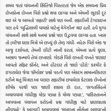
સમય જતાં વાંચનની ક્ષિતિજો વિસ્તરતાં જેમ એક સમયના પ્રિય
લેખકોના લેખન વિશે પ્રશ્નો થવા લાગ્યા અને એમની ભૂરકી દૂર
થઇ એ જ બાબતો ‘સફારી’ સાથે પણ બની. સફારીની ટેગલાઇન
પણ હવે ‘બુદ્ધિશાળી વાચકો માટેનું મેગેઝીન’ થઇ હતી. હવે મુગ્ધ
વાંચનની સાથે સાથે મનમાં પ્રશ્નો પણ ઉદ્ભવવા લાગ્યા હતા. ખાસ
તો (બીજા ઘણા મિત્રો એ લખ્યું છે તેમ) ગાંધી- નહેરુ વિશે એક જ
બાજુ દર્શાવતાં, તેમની લીટી નાની કરતાં, એમના પ્રત્યે ઘૃણા,
અભાવ જન્માવે તેવાં લખાણો. ગોડસે વિશે લખતી વખતે જણાઇ
આવતો સૉફ્ટ કૉર્નર, અને હીટલર તો જાણે ‘હીરો.’ કશ્મીર કે
ઇઝરાયેલ જેવા ‘કૉમ્લેક્ષ’ પ્રશ્નો પરત્વે પણ એકદમ સામાન્યીકરણ
કરીને થતું ચિત્રણ.આ વલણ સફારીમાં છપાયેલા કેટલાક લેખોનાં
શીર્ષક પરથી પણ જાણી શકાય છે. દાત., ‘ભગતસિંહને
બચાવવામાં ગાંધીજી મોડા પડ્યા કે મોળા પડ્યા.’, ‘પાકિસ્તાનને
આપવાના પંચાવન કરોડનો પ્રશ્ન ગાંધીજી માટે પ્રાણઘાતક
નીવડ્યો.’ કે આઝાદી અપાવવામાં ‘મુંબઇના નૌસેના બળવા’નો