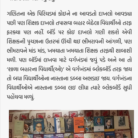
ગણિતના એક પિરિયડમાં કોઇને ના આવડતો દાખલો આવડ્યા
પછી પણ શિક્ષક દાખલો તપાસવા બહાર બેઠેલા વિદ્યાર્થીઓ તરફ
ફરક્યા પણ નહીં. બૉર્ડ પર કોઇ દાખલો ગણી શકશે એવી
શિક્ષકની પૃચ્છાના ઉત્તરમાં ઊંચી થઇ ભીમરાવની આંગળી, પણ
ભીમરાવને માંડ માંડ, ખમચાતા ખમચાતા શિક્ષક તરફથી શાબાશી
મળી. પણ બૉર્ડમાં લખવા માટે વર્ગખંડમાં જવું પડે અને આ તો
‘શાળા બહારના વિદ્યાર્થી(ઓ)’ એ વર્ગખંડમાં બ્લેકબૉર્ડ તરફ જાય
તો બધા વિદ્યાર્થીઓના નાસ્તાના ડબ્બા અભડાઇ જાય. વર્ગખંડના
વિદ્યાર્થીઓએ નાસ્તાના ડબ્બા લઇ લીધા ત્યારે બ્લેકબૉર્ડ સુધી
પહોંચવા મળ્યું.