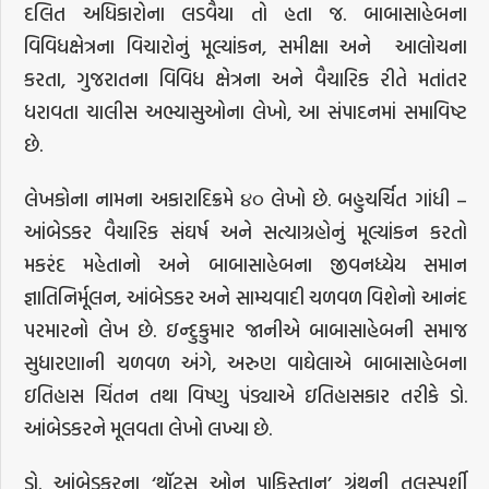
દલિત અધિકારોના લડવૈયા તો હતા જ. બાબાસાહેબના
વિવિધક્ષેત્રના વિચારોનું મૂલ્યાંકન, સમીક્ષા અને આલોચના
કરતા, ગુજરાતના વિવિધ ક્ષેત્રના અને વૈચારિક રીતે મતાંતર
ધરાવતા ચાલીસ અભ્યાસુઓના લેખો, આ સંપાદનમાં સમાવિષ્ટ
છે.
લેખકોના નામના અકારાદિક્રમે ૪૦ લેખો છે. બહુચર્ચિત ગાંધી –
આંબેડકર વૈચારિક સંઘર્ષ અને સત્યાગ્રહોનું મૂલ્યાંકન કરતો
મકરંદ મહેતાનો અને બાબાસાહેબના જીવનધ્યેય સમાન
જ્ઞાતિનિર્મૂલન, આંબેડકર અને સામ્યવાદી ચળવળ વિશેનો આનંદ
પરમારનો લેખ છે. ઇન્દુકુમાર જાનીએ બાબાસાહેબની સમાજ
સુધારણાની ચળવળ અંગે, અરુણ વાઘેલાએ બાબાસાહેબના
ઇતિહાસ ચિંતન તથા વિષ્ણુ પંડ્યાએ ઇતિહાસકાર તરીકે ડો.
આંબેડકરને મૂલવતા લેખો લખ્યા છે.
ડો. આંબેડકરના ‘થૉટ્સ ઓન પાકિસ્તાન’ ગ્રંથની તલસ્પર્શી