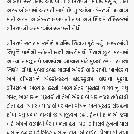
આંબાવાડેકર તરીકે ઓળખાતો. ભીમરાવના શિક્ષકે કહ્યું કે, તારી
અટક બોલવામાં અટપટી લાગે છે. તુ ‘આંબાવાડેકર’ની જગ્યાએ
મારી અટક ‘આંબેડકર’ લખવાની રાખ. અને શિક્ષકે રજિસ્ટરમાં
ભીમરાવની અટક ‘આંબેડકર’ કરી દીધી.
ભીમરાવે સતારામાં રહીને પ્રાથમિક શિક્ષણ પૂરું કર્યું. લશ્કરમાંથી
નિવૃત્તિ પછીની સ્ટોરકીપરની નોકરીમાંથી પિતાને છૂટા કરવામાં
આવ્યા. રામજીરાવે બાળકોના અભ્યાસ માટે મુંબઇ રહેવા જવાનો
નિર્ણય લીધો. મુંબઇ ડબક ચાલમાં ઓરડી ભાડે રાખી. આનંદરાવ
અને ભીમરાવને એલ્ફીન્સ્ટન હાઇસ્કૂલમાં ભણવા મૂક્યા.
ભીમરાવને અભ્યાસ કરતાં અભ્યાસેતર પુસ્તકો વાંચવાનું વધુ
ગમતું. અભ્યાસનાં પુસ્તકો તો તેઓ એકાદ બે વાર નજર તળે કાઢી
લેતા હતા. આ સમયે જ ભીમરાવનો વાંચન અને પુસ્તક સંગ્રહનો
શોખ વધુ પ્રબળ બન્યો જે આજીવન રહ્યો. ટ્રેનમાં શાળાએ જવા
માટે એમને ઘરમાંથી પૈસા મળતા હતા. પણ ભીમરાવે ટ્રેનનો પાસ
પણ ન કઢાવ્યો કે ટિકિટ પણ ના લેતા. એ બચેલા પૈસામાંથી તેઓ