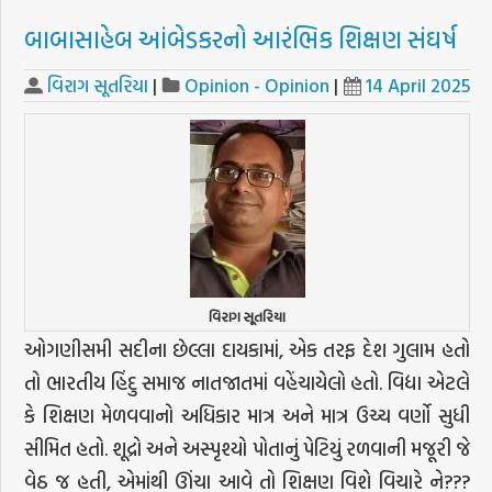
બાબાસાહેબ આંબેડકરનો આરંભિક શિક્ષણ સંઘર્ષ
વિરાગ સૂતરિયા
|
Opinion - Opinion
|
14 April 2025
વિરાગ સૂતરિયા
ઓગણીસમી સદીના છેલ્લા દાયકામાં, એક તરફ દેશ ગુલામ હતો
તો ભારતીય હિંદુ સમાજ નાતજાતમાં વહેંચાયેલો હતો. વિદ્યા એટલે
કે શિક્ષણ મેળવવાનો અધિકાર માત્ર અને માત્ર ઉચ્ચ વર્ણો સુધી
સીમિત હતો. શૂદ્રો અને અસ્પૃશ્યો પોતાનું પેટિયું રળવાની મજૂરી જે
વેઠ જ હતી, એમાંથી ઊંચા આવે તો શિક્ષણ વિશે વિચારે ને???