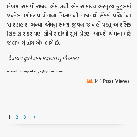
લેખમાં સમાવી શકાય એમ નથી. એક સામાન્ય અસ્પૃશ્ય કુટુંબમાં
જન્મેલા ભીમરાવ પોતાના શિક્ષણની તાકાતથી સેંકડો વંચિતોના
‘તારણહાર’ બન્યા. એમનું સમગ્ર જીવન જ નહીં પરંતુ આરંભિક
શિક્ષણ સફર પણ સૌને સદીઓ સુધી પ્રેરણા આપશે. એમના માટે
જ લખાયું હોય એમ લાગે છે.
दैवायत्तं कुले जन्म मदायत्तं तु पौरुषम।
e.mail :
viragsutariya@gmail.com
141 Post Views
1
2
3