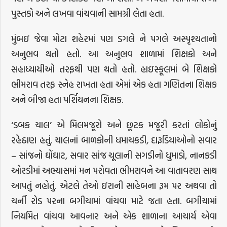
પુસ્તકો અને લખવા વાંચવાની સામગ્રી લેતા હતા.
મુંબઇ જેવા મોટા શહેરમાં પણ ડગલે ને પગલે અસ્પૃશ્યતાનો
અનુભવ થતો હતો. આ અનુભવ શાળામાં શિક્ષકો અને
સહાધ્યાયીઓ તરફથી પણ થતો હતો. હાઇસ્કૂલમાં બે શિક્ષકો
ભીમરાવ તરફ સ્નેહ રાખતા હતા એમાં એક હતા ગણિતના શિક્ષક
અને બીજા હતા પર્શિયનના શિક્ષક.
‘ડબક ચાલ’ એ મિલમજૂરો અને છૂટક મજૂરી કરતાં લોકોનું
રહેઠાણ હતું. ચાલનાં બાળકોની ધમાચકડી, દારૂડિયાઓનો સવાર
– સાંજનો ઘોંઘાટ, સવાર સાંજ ચૂલાની સગડીનો ધુમાડો, નાનકડી
ઓરડીમાં અભ્યાસમાં મન પરોવતા ભીમરાવને આ વાતાવરણ સાથ
આપતું નહોતું. એટલે તેઓ ઇરાની સાહેબના રૂમ પર અથવા તો
ચર્ની રોડ પરના બગીચામાં વાંચવા માટે જતા હતા. બગીચામાં
નિયમિત વાંચવા આવનાર અને એક શાળાના આચાર્ય એવા