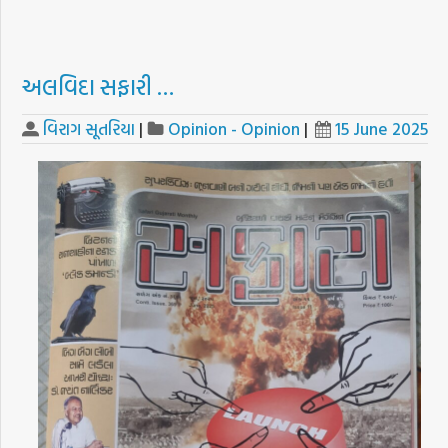
અલવિદા સફારી …
વિરાગ સૂતરિયા
|
Opinion - Opinion
|
15 June 2025