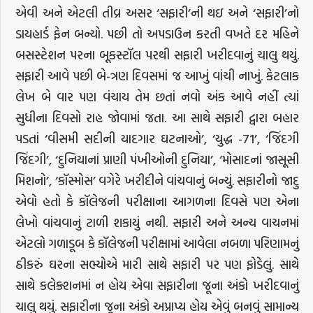
એવી અને એટલી તીવ્ર અસર ‘સફારી’ની થઇ અને ‘સફારી’નો
ડાયહાર્ડ ફેન બન્યો. પછી તો અપડાઉન કરતી વખતે દર મહિને
બસસ્ટેશન પરના બૂકસ્ટૉલ પરથી સફારી ખરીદવાનું ચાલુ થયું.
સફારી આવે પછી બે-ત્રણ દિવસમાં જ આખું વાંચી નાખું. કેટલાક
લેખ બે વાર પણ વંચાય તેમ છતાં નવો અંક આવે નહીં ત્યાં
સુધીના દિવસો રાહ જોવામાં જતા. આ સાથે સફારી દ્વારા બહાર
પડતાં ‘વીસમી સદીની યાદગાર ઘટનાઓ’, ‘યુદ્ધ -71’, ‘જિંદગી
જિંદગી’, ‘દુનિયાનાં પ્રાણી પંખીઓની દુનિયા’, ‘મોસાદનાં જાસૂસી
મિશનો’, ‘કૉસ્મોસ’ વગેરે ખરીદીને વાંચવાનું બન્યું. સફારીનો જાદુ
એવો હતો કે કૉલેજની પરીક્ષાના આગળના દિવસે પણ એના
લેખો વાંચવાનું ટાળી શકાયું નથી. સફારી અને અન્ય વાચનમાં
એટલો ગળાડૂબ કે કૉલેજની પરીક્ષામાં આવેલા નબળા પરિણામનું
ઠીકરું ઘરના સભ્યોએ મારી સાથે સફારી પર પણ ફોડેલું. સાથે
સાથે કલેક્શનમાં ન હોય એવા સફારીના જૂના અંકો ખરીદવાનું
ચાલુ થયું. સફારીના જૂના અંકો અપ્રાપ્ય હોય એવું બનવું સામાન્ય