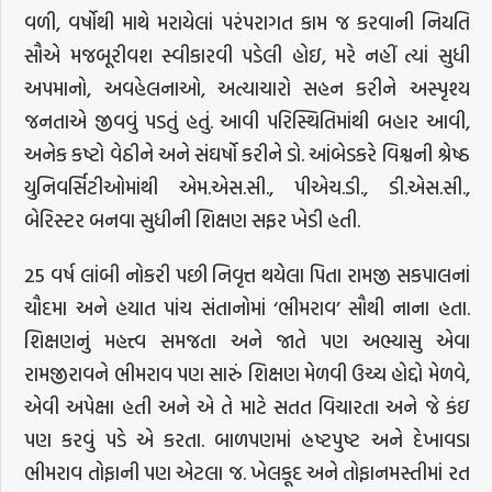
વળી, વર્ષોથી માથે મરાયેલાં પરંપરાગત કામ જ કરવાની નિયતિ
સૌએ મજબૂરીવશ સ્વીકારવી પડેલી હોઇ, મરે નહીં ત્યાં સુધી
અપમાનો, અવહેલનાઓ, અત્યાચારો સહન કરીને અસ્પૃશ્ય
જનતાએ જીવવું પડતું હતું. આવી પરિસ્થિતિમાંથી બહાર આવી,
અનેક કષ્ટો વેઠીને અને સંઘર્ષો કરીને ડો. આંબેડકરે વિશ્વની શ્રેષ્ઠ
યુનિવર્સિટીઓમાંથી એમ.એસ.સી., પીએચ.ડી., ડી.એસ.સી.,
બેરિસ્ટર બનવા સુધીની શિક્ષણ સફર ખેડી હતી.
25 વર્ષ લાંબી નોકરી પછી નિવૃત્ત થયેલા પિતા રામજી સકપાલનાં
ચૌદમા અને હયાત પાંચ સંતાનોમાં ‘ભીમરાવ’ સૌથી નાના હતા.
શિક્ષણનું મહત્ત્વ સમજતા અને જાતે પણ અભ્યાસુ એવા
રામજીરાવને ભીમરાવ પણ સારું શિક્ષણ મેળવી ઉચ્ચ હોદ્દો મેળવે,
એવી અપેક્ષા હતી અને એ તે માટે સતત વિચારતા અને જે કંઇ
પણ કરવું પડે એ કરતા. બાળપણમાં હ્રષ્ટપુષ્ટ અને દેખાવડા
ભીમરાવ તોફાની પણ એટલા જ. ખેલકૂદ અને તોફાનમસ્તીમાં રત