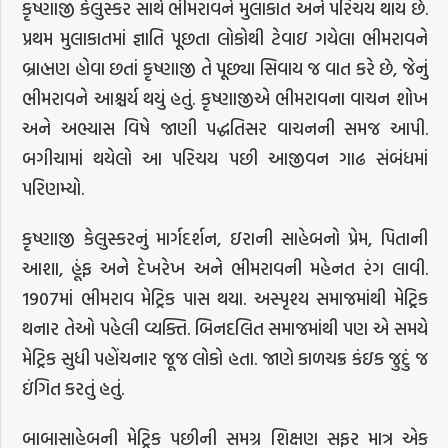
કૃષ્ણાજી કેલુસ્કર સાથે ભીમરાવને મુલાકાત અને પરિચય થાય છે.
પ્રથમ મુલાકાતમાં જ્ઞાતિ પૂછતા લોકોથી ટેવાઇ ગયેલા ભીમરાવને
બ્રાહ્મણ હોવા છતાં કૃષ્ણાજી તે પૂછ્યા સિવાય જ વાત કરે છે, જેનું
ભીમરાવને આશ્ચર્ય થયું હતું. કૃષ્ણાજીએ ભીમરાવના વાચન શોખ
અને અભ્યાસ વિષે જાણી પદ્ધતિસર વાચનની સમજ આપી.
બગીચામાં થયેલો આ પરિચય પછી આજીવન ગાઢ સંબંધમાં
પરિણમ્યો.
કૃષ્ણાજી કેલુસ્કરનું માર્ગદર્શન, ઇરાની સાહેબનો પ્રેમ, પિતાની
આશા, હૂંફ અને દેખરેખ અને ભીમરાવની મહેનત રંગ લાવી.
1907માં ભીમરાવ મેટ્રિક પાસ થયા. અસ્પૃશ્ય સમાજમાંથી મેટ્રિક
થનાર તેઓ પહેલી વ્યક્તિ. બિનદલિત સમાજમાંથી પણ એ સમયે
મેટ્રિક સુધી પહોંચનાર જૂજ લોકો હતા. જાણે કાળચક્ર કંઇક જુદું જ
ઇંગિત કરતું હતું.
બાબાસાહેબની મેટ્રિક પછીની સમગ્ર શિક્ષણ સફર માત્ર એક