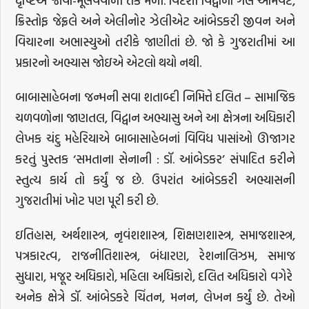
દૃષ્ટિએ જોવા-મૂલવવાની તક મળી. વિદેશી વિદ્વાનો ગેલ ઓમવેટ,
ક્રિસ્તોફ જેફ્રલે અને એલીનોર ઝેલીએટ આંબેડકરી જીવન અને
વિચારના અભાસ્યુઓ તરીકે જાણીતાં છે. જો કે ગુજરાતીમાં આ
પ્રકારનો અભ્યાસ જોઇએ એટલો થયો નથી.
બાબાસાહેબના જન્મની સવા શતાબ્દી નિમિત્તે દલિત – સામાજિક
ચળવળોના જાણતલ, વિદ્વાન અભ્યાસુ અને આ ક્ષેત્રના અધિકારી
લેખક ચંદુ મહેરિયાએ બાબાસાહેબનાં વિવિધ પાસાંઓ ઊજાગર
કરતું પુસ્તક ‘સમતાના સેનાની : ડૉ. આંબેડકર’ સંપાદિત કરીને
સ્તુત્ય કાર્ય તો કર્યું જ છે. ઉપરાંત આંબેડકરી અભ્યાસની
ગુજરાતીમાં ખોટ પણ પૂરી કરી છે.
ઇતિહાસ, અર્થશાસ્ત્ર, નૃવંશશાસ્ત્ર, શિક્ષણશાસ્ત્ર, સમાજશાસ્ત્ર,
પત્રકારત્વ, રાજનીતિશાસ્ત્ર, બંધારણ, રેશનાલિઝમ, સમાજ
સુધારા, મજૂર અધિકારો, મહિલા અધિકારો, દલિત અધિકારો વગેરે
અનેક ક્ષેત્રે ડૉ. આંબેડકરે ચિંતન, મનન, લેખન કર્યું છે. તેઓ