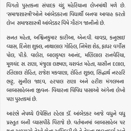
વિગતો પુસ્તકના સંપાદક ચંદુ મહેરિયાના લેખમાંથી મળે છે.
‘સમાજશાસ્ત્રી’ઓને આંબેડકરના વિદ્યાર્થી બનવા આવાહ્ન કરતો
લેખ સમાજશાસ્ત્રી આંબેડકર વિષે ગૌરાંગ જાનીનો છે.
સનત મહેતા, અશ્વિનકુમાર કારીઆ, એન.વી. ચાવડા, કનુભાઇ
વ્યાસ, દિનેશ શુક્લ, નાથાલાલ ગોહિલ, નિમેશ શેઠ, ફાધર વર્ગીસ
પોલ, પી.કે. વાલેરા, બાલકૃષ્ણ આનંદ, મણિલાલ રાનવેરિયા,
મૂળચંદ સ. રાણા, મંજુલા લક્ષ્મણ, યશવંત મહેતા, યાસીન દલાલ,
રતિલાલ રોહિત, રાજેશ મકવાણા, રોહિત શુક્લ, સિદ્ધાર્થ નરહરિ
ભટ્ટ, સુનીલ જાદવ, હરપાલ રાણા અને હરીશ મંગલમના
બાબાસાહેબના જીવન- વિચારના વિવિધ પાસાઓ અંગેના લેખો
પણ પુસ્તકમાં છે.
આરંભે નેપથ્યે ઉપેક્ષિત રહેલા ડૉ. આંબેડકર આજે વધુને વધુ
પ્રસ્તુત બની વ્યાસપીઠે વિરાજે છે. વર્તમાનમાં બાબાસાહેબ પર