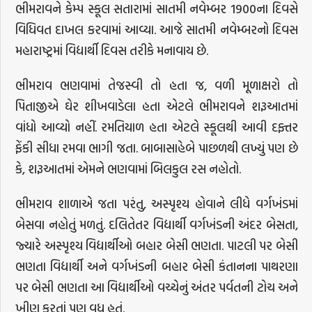
ભીમરાવને કેમ્પ સ્કૂલ સતારામાં સાતમી નવેમ્બર 1900ના દિવસે
વિધિવત દાખલ કરવામાં આવ્યા. આજે સાતમી નવેમ્બરનો દિવસ
મહારાષ્ટ્રમાં વિદ્યાર્થી દિવસ તરીકે મનાવાય છે.
ભીમરાવ ભણવામાં તેજસ્વી તો હતા જ, વળી મૂળાક્ષરો તો
પિતાજીએ ઘેર શીખવાડેલા હતા એટલે ભીમરાવને શરૂઆતમાં
વાંધો આવ્યો નહીં. રમતિયાળ હતા એટલે સ્કૂલથી આવી દફ્તર
ફેંકી સીધા રમવા ભાગી જતા. બાબાસાહેબે પાછળથી લખ્યું પણ છે
કે, શરૂઆતમાં એમને ભણવામાં બિલકુલ રસ નહોતો.
ભીમરાવ શાળાએ જતા પરંતુ, અસ્પૃશ્ય હોવાને લીધે વર્ગખંડમાં
બેસવા નહોતું મળતું. દલિતેતર વિદ્યાર્થી વર્ગખંડની અંદર બેસતા,
જ્યારે અસ્પૃશ્ય વિદ્યાર્થીઓ બહાર બેસી ભણતા. પાટલી પર બેસી
ભણતા વિદ્યાર્થી અને વર્ગખંડની બહાર બેસી કંતાનના પાથરણા
પર બેસી ભણતા આ વિદ્યાર્થીઓ વચ્ચેનું અંતર પર્વતની ટોચ અને
ખીણ કરતાં પણ વધુ હતું.