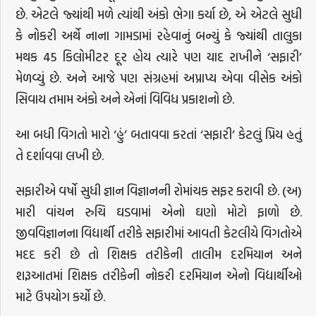
છે. એટલે જ્યાંથી મળે ત્યાંથી અંકો ભેગા કર્યા છે, એ એટલે સુધી
કે નોકરી અર્થે નાના ગામડામાં રહેવાનું બન્યું કે જ્યાંથી તાલુકા
મથક 45 કિલોમીટર દૂર હોય ત્યારે પણ યાદ રાખીને ‘સફારી’
મેળવ્યું છે. અને આજે પણ સંગ્રહમાં અપ્રાપ્ય એવા વીસેક અંકો
સિવાય તમામ અંકો અને એનાં વિવિધ પ્રકાશનો છે.
આ બધી વિગતો મારો ‘હું’ બતાવવા કરતાં ‘સફારી’ કેટલું પ્રિય હતું
તે દર્શાવવા લખી છે.
સફારીએ વર્ષો સુધી જ્ઞાન વિજ્ઞાનની રોમાંચક સફર કરાવી છે. (અ)
મારી વાંચન રુચિ ઘડવામાં એનો ઘણો મોટો ફાળો છે.
જીવવિજ્ઞાનના વિદ્યાર્થી તરીકે સફારીમાં આવતી કેટલીયે વિગતોએ
મદદ કરી છે તો શિક્ષક તરીકેની તાલીમ દરમિયાન અને
શરૂઆતમાં શિક્ષક તરીકેની નોકરી દરમિયાન એનો વિદ્યાર્થીઓ
માટે ઉપયોગ કર્યો છે.