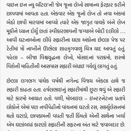
વાઇન ઇન ન્યુ બૉટલ’ની જેમ જૂના લેખો સામાન્ય ફેરફાર કરીને
છાપવામાં આવતા હતા. એકવાર એક જૂનો લેખ તો નવા અંકમાં
બેઠો છાપી મારવામાં આવ્યો ત્યારે એક જાગૃત વાચકે બંને લેખ
મૂકીને ધ્યાન દોર્યું છતાં સ્વીકારભાવની જગ્યાએ બોદી દલીલો ….
આવી ઘટનાઓના લીધે સફારીના ઘણા અંકોના છેલ્લા પેજ પર
રેતીમાં મોં નાખીને ઊભેલા શાહમૃગવાળું ચિત્ર યાદ આવતું હતું.
પહેલા – બીજા વિશ્વયુદ્ધના લેખો, મોસાદનાં પરાક્રમો, શસ્ત્રો
વિશેની માહિતીની આસપાસ સફારી બંધાઇ ગયેલું લાગતું હતું.
છેલ્લા લગભગ પાંચેક વર્ષથી નગેન્દ્ર વિજય એકલા હાથે જ
સફારી કાઢતા હતા. હર્ષલભાઇનું સફારીમાંથી છૂટા થવું એ સફારી
માટે કારમો આઘાત હતો. વળી, મોબાઇલ – ઇન્ટરનેટના પ્રતાપે
લોકોને એમાં પણ નવીપેઢીનો વાંચનમાં ઘટતો રસ, સર્ક્યુલેસનમાં
થતો ઘટાડો, છાપકામની વધતી જતી કિંમતો એની સાથેના ખર્ચા
એમ ઘણાંબધાં કારણો સફારીની સફરના અંત માટે જવાબદાર છે.