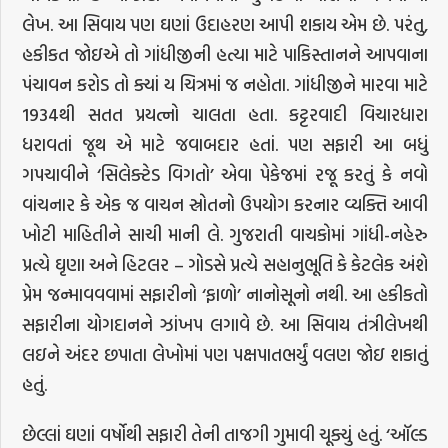
લેખ. આ સિવાય પણ ઘણાં ઉદાહરણ આપી શકાય એમ છે. પરંતુ,
હકીકત જોઇએ તો ગાંધીજીની હત્યા માટે પાકિસ્તાનને આપવાના
પંચાવન કરોડ તો ક્યાં ય ચિત્રમાં જ નહોતા. ગાંધીજીને મારવા માટે
1934થી સતત પ્રયત્નો ચાલતા હતા. કટ્ટરવાદી વિચારધારા
ધરાવતાં જૂથ એ માટે જવાબદાર હતાં. પણ સફારી આ બધું
ગપચાવીને ‘સિલેક્ટેડ વિગતો’ એવા પેકેજમાં રજૂ કરતું કે નવો
વાંચનાર કે એક જ વાચન સ્રોતનો ઉપયોગ કરનાર વ્યક્તિ આવી
ખોટી માહિતીને સાચી માની લે. ગુજરાતી વાચકોમાં ગાંધી-નહેરુ
પ્રત્યે ઘૃણા અને હિટલર – ગોડસે પ્રત્યે સહાનુભૂતિ કે કેટલેક અંશે
પ્રેમ જન્માવવવામાં સફારીનો ‘ફાળો’ નાનોસૂનો નથી. આ હકીકતો
સફારીના યોગદાનને ઝાંખપ લગાવે છે. આ સિવાય તંત્રીલેખથી
લઇને અંદર છપાતા લેખોમાં પણ પક્ષપાતભર્યું વલણ જોઇ શકાતું
હતું.
છેલ્લાં ઘણાં વર્ષોથી સફારી તેની તાજગી ગુમાવી ચૂક્યું હતું. ‘ઑલ્ડ