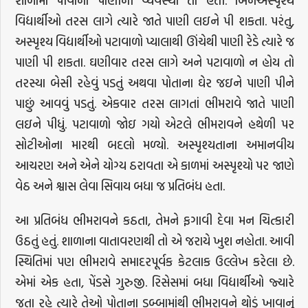
શાળામાં પીવાનાં પાણીની વ્યવસ્થા તો હતી. બિનઅસ્પૃશ્ય
વિદ્યાર્થીઓ તરસ લાગે ત્યારે જાતે પાણી લઇને પી શકતા. પરંતુ,
અસ્પૃશ્ય વિદ્યાર્થીઓ પટાવાળો પ્યાલાથી ઊંચેથી પાણી રેડે ત્યારે જ
પાણી પી શકતા. ઘણીવાર તરસ લાગે અને પટાવાળો ન હોય તો
તરસ્યા બેસી રહેવું પડતું અથવા પોતાના ઘેર જઇને પાણી પીને
પાછું આવવું પડતું. એકવાર તરસ લાગતાં ભીમરાવે જાતે પાણી
લઇને પીધું. પટાવાળો જોઇ ગયો એટલે ભીમરાવને હથેળી પર
સોટીઓના મારથી બદલો મળ્યો. અસ્પૃશ્યતાના અમાનવીય
આચરણ અને એને યોગ્ય ઠરાવતા એ કાળમાં અસ્પૃશ્યો પર જાણે
વેઠ અને શ્વાસ લેવા સિવાય બધા જ પ્રતિબંધ હતા.
આ પ્રતિબંધ ભીમરાવને કઠતા, તેમને ફગાવી દેવા મન ચિત્કારી
ઉઠતું હતું. શાળાના વાતાવરણથી તો એ જરાયે ખુશ નહોતા. આવી
સ્થિતિમાં પણ ભીમરાવે સમાદરપૂર્વક કેટલાક ઉલ્લેખ કરેલા છે.
એમાં એક હતા, પેંડસે ગુરુજી. રિસેસમાં બધા વિદ્યાર્થીઓ જ્યારે
જતા રહે ત્યારે તેઓ પોતાના ડબ્બામાંથી ભીમરાવને થોડું ખાવાનું