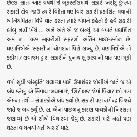
છેલ્લાં સાત- આઠ વર્ષથી જે બૂકસ્ટૉલમાંથી સફારી ખરીદું છું ત્યાં
સફારી લેવા જાઉં ત્યારે વિક્રેતા ઘણીવાર સફારી પ્રકાશિત થવાની
અનિયમિતતા વિષે વાત કરતા ત્યારે એમને કહેતો કે હવે સફારી
લાંબુ નહીં ખેંચે … અને અંતે એ જ બન્યું. આ વખતે પ્રકાશિત
અંક નં.- 369 સફારીની સફરનો અંતિમ માઇલસ્ટોન છે.
ઘણામિત્રોએ ‘સફારી’ના યોગદાન વિશે લખ્યું છે. ઘણામિત્રોએ તો
ફંડીગ / લવાજમ દ્વારા સફારીને પુન:ચાલુ કરવાની વાત પણ મૂકી
છે.
વર્ષો સુધી ‘સંસ્કૃતિ’ ચલાવ્યા પછી ઉમાશંકર જોશીએ જાતે જ એ
બંધ કરેલું. એ સિવાય ‘નયામાર્ગ’, ‘નિરીક્ષક’ જેવાં વિચારપત્રો પણ
એમના તંત્રી – સંપાદકોએ બંધ કર્યાં છે. સફારી પણ નગેન્દ્ર વિજયે
જાતે જ બંધ કર્યું છે, હા, એના પાછળનું કારણ વાચકોની નિરસતા
જણાવ્યું છે એ સૌએ વિચારવા જેવું છે. સફારી માટે નહીં પણ
ઘટતા વાચનથી થતી અસરો માટે.