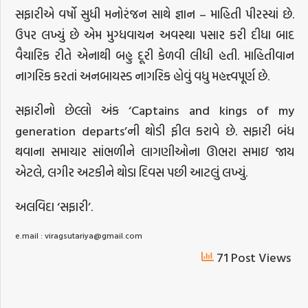
સફારીએ વર્ષો સુધી મનોરંજન સાથે જ્ઞાન – માહિતી પીરસ્યાં છે.
ઉપર લખ્યું છે એમ મુગ્ધવાચન અવસ્થા પસાર કરી દીધા બાદ
વૈચારિક રીતે એનાથી બહુ દૂરી કેળવી લીધી હતી. માહિતીવાન
નાગરિક કરતાં અનબાયસ્ડ નાગરિક હોવું વધુ મહત્ત્વપૂર્ણ છે.
સફારીનો છેલ્લો અંક ‘Captains and kings of my
generation departs’ની થોડી ફીલ કરાવે છે. સફારી બંધ
થવાના સમાચાર સાંભળીને લાગણીઓના ઊભરા સમાઇ જાય
એટલે, લગીર અટકીને થોડા દિવસ પછી આટલું લખ્યું.
અલવિદા ‘સફારી’.
e.mail : viragsutariya@gmail.com
71 Post Views