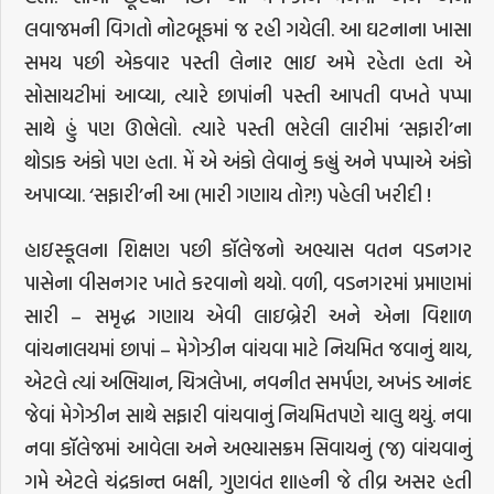
લવાજમની વિગતો નોટબૂકમાં જ રહી ગયેલી. આ ઘટનાના ખાસા
સમય પછી એકવાર પસ્તી લેનાર ભાઇ અમે રહેતા હતા એ
સોસાયટીમાં આવ્યા, ત્યારે છાપાંની પસ્તી આપતી વખતે પપ્પા
સાથે હું પણ ઊભેલો. ત્યારે પસ્તી ભરેલી લારીમાં ‘સફારી’ના
થોડાક અંકો પણ હતા. મેં એ અંકો લેવાનું કહ્યું અને પપ્પાએ અંકો
અપાવ્યા. ‘સફારી’ની આ (મારી ગણાય તો?!) પહેલી ખરીદી !
હાઇસ્કૂલના શિક્ષણ પછી કૉલેજનો અભ્યાસ વતન વડનગર
પાસેના વીસનગર ખાતે કરવાનો થયો. વળી, વડનગરમાં પ્રમાણમાં
સારી – સમૃદ્ધ ગણાય એવી લાઇબ્રેરી અને એના વિશાળ
વાંચનાલયમાં છાપાં – મેગેઝીન વાંચવા માટે નિયમિત જવાનું થાય,
એટલે ત્યાં અભિયાન, ચિત્રલેખા, નવનીત સમર્પણ, અખંડ આનંદ
જેવાં મેગેઝીન સાથે સફારી વાંચવાનું નિયમિતપણે ચાલુ થયું. નવા
નવા કૉલેજમાં આવેલા અને અભ્યાસક્રમ સિવાયનું (જ) વાંચવાનું
ગમે એટલે ચંદ્રકાન્ત બક્ષી, ગુણવંત શાહની જે તીવ્ર અસર હતી