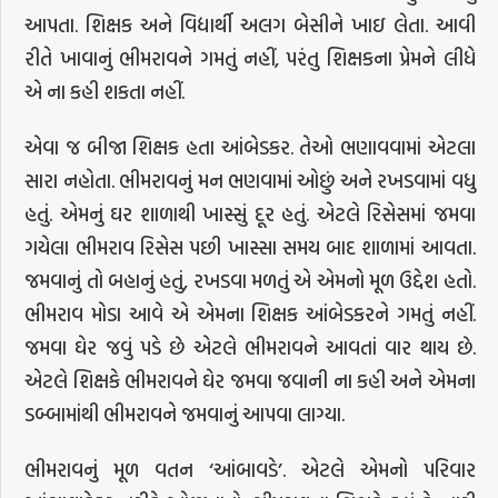
આપતા. શિક્ષક અને વિદ્યાર્થી અલગ બેસીને ખાઇ લેતા. આવી
રીતે ખાવાનું ભીમરાવને ગમતું નહીં, પરંતુ શિક્ષકના પ્રેમને લીધે
એ ના કહી શકતા નહીં.
એવા જ બીજા શિક્ષક હતા આંબેડકર. તેઓ ભણાવવામાં એટલા
સારા નહોતા. ભીમરાવનું મન ભણવામાં ઓછું અને રખડવામાં વધુ
હતું. એમનું ઘર શાળાથી ખાસ્સું દૂર હતું. એટલે રિસેસમાં જમવા
ગયેલા ભીમરાવ રિસેસ પછી ખાસ્સા સમય બાદ શાળામાં આવતા.
જમવાનું તો બહાનું હતું, રખડવા મળતું એ એમનો મૂળ ઉદ્દેશ હતો.
ભીમરાવ મોડા આવે એ એમના શિક્ષક આંબેડકરને ગમતું નહીં.
જમવા ઘેર જવું પડે છે એટલે ભીમરાવને આવતાં વાર થાય છે.
એટલે શિક્ષકે ભીમરાવને ઘેર જમવા જવાની ના કહી અને એમના
ડબ્બામાંથી ભીમરાવને જમવાનું આપવા લાગ્યા.
ભીમરાવનું મૂળ વતન ‘આંબાવડે’. એટલે એમનો પરિવાર