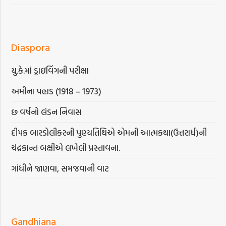
Diaspora
યુ.કે.માં ડ્રાઇવિંગની પરીક્ષા
અમીના પહાડ (1918 – 1973)
છ વર્ષનો લંડન નિવાસ
દીપક બારડોલીકરની પુણ્યતિથિએ એમની આત્મકથા(ઉત્તરાર્ધ)ની
ચંદ્રકાન્ત બક્ષીએ લખેલી પ્રસ્તાવના.
ગાંધીને જાણવા, સમજવાની વાટ
Gandhiana