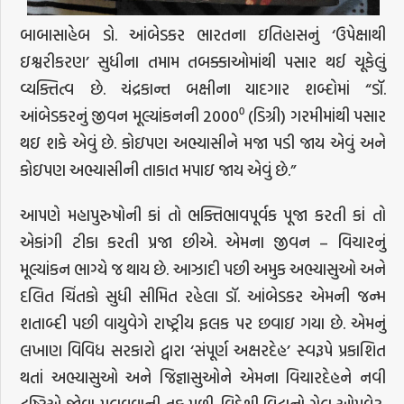
બાબાસાહેબ ડો. આંબેડકર ભારતના ઇતિહાસનું ‘ઉપેક્ષાથી
ઇશ્વરીકરણ’ સુધીના તમામ તબક્કાઓમાંથી પસાર થઈ ચૂકેલું
વ્યક્તિત્વ છે. ચંદ્રકાન્ત બક્ષીના યાદગાર શબ્દોમાં “ડૉ.
આંબેડકરનું જીવન મૂલ્યાંકનની 2000⁰ (ડિગ્રી) ગરમીમાંથી પસાર
થઇ શકે એવું છે. કોઇપણ અભ્યાસીને મજા પડી જાય એવું અને
કોઇપણ અભ્યાસીની તાકાત મપાઇ જાય એવું છે.”
આપણે મહાપુરુષોની કાં તો ભક્તિભાવપૂર્વક પૂજા કરતી કાં તો
એકાંગી ટીકા કરતી પ્રજા છીએ. એમના જીવન – વિચારનું
મૂલ્યાંકન ભાગ્યે જ થાય છે. આઝાદી પછી અમુક અભ્યાસુઓ અને
દલિત ચિંતકો સુધી સીમિત રહેલા ડૉ. આંબેડકર એમની જન્મ
શતાબ્દી પછી વાયુવેગે રાષ્ટ્રીય ફલક પર છવાઇ ગયા છે. એમનું
લખાણ વિવિધ સરકારો દ્વારા ‘સંપૂર્ણ અક્ષરદેહ’ સ્વરૂપે પ્રકાશિત
થતાં અભ્યાસુઓ અને જિજ્ઞાસુઓને એમના વિચારદેહને નવી