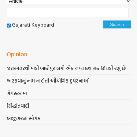
Gujarati Keyboard
Opinion
જંતરમંતરથી માંડી બાંકીપુર લગી એક નવ્ય કથાનક ઊઘડી રહ્યું છે
અટકવાનું નામ ન લેતી ઔદ્યોગિક દુર્ઘટનાઓ
ગેંગસ્ટર મા
સિદ્ધાંતવાદી
બાજીગરનાં સોગઠાં