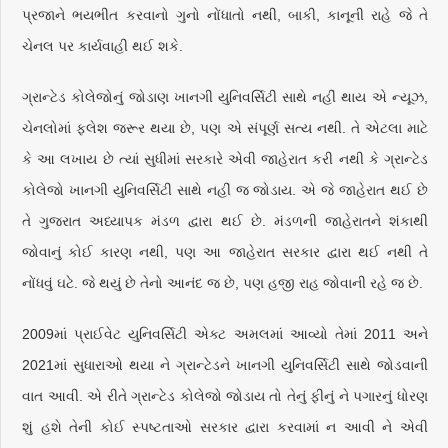
પ્રજાને ભયભીત કરવાનો ગુનો નોંધાતો નથી, બાકી, કાનૂની રાહે જે તે
ચેનલ પર કાર્યવાહી થઈ શકે.
ગ્રાન્ટેડ કોલેજોનું જોડાણ ખાનગી યુનિવર્સિટી સાથે નહીં થાય એ ન્યૂઝ,
ચેનલોમાં ફ્લેશ જરૂર થયા છે, પણ એ સંપૂર્ણ સત્ય નથી. તે એટલા માટે
કે આ લખાય છે ત્યાં સુધીમાં સરકારે એવી જાહેરાત કરી નથી કે ગ્રાન્ટેડ
કોલેજો ખાનગી યુનિવર્સિટી સાથે નહીં જ જોડાય. એ જે જાહેરાત થઈ છે
તે ગુજરાત અધ્યાપક મંડળ દ્વારા થઈ છે. મંડળની જાહેરાતને શંકાથી
જોવાનું કોઈ કારણ નથી, પણ આ જાહેરાત સરકાર દ્વારા થઈ નથી તે
નોંધવું ઘટે. જે થયું છે તેનો આનંદ જ છે, પણ હજી રાહ જોવાની રહે જ છે.
2009માં પ્રાઈવેટ યુનિવર્સિટી એક્ટ અમલમાં આવ્યો તેમાં 2011 અને
2021માં સુધારાઓ થયા ને ગ્રાન્ટેડને ખાનગી યુનિવર્સિટી સાથે જોડવાની
વાત આવી. એ રીતે ગ્રાન્ટેડ કોલેજો જોડાય તો તેનું ફીનું ને પગારનું ધોરણ
શું હશે તેની કોઈ સ્પષ્ટતાઓ સરકાર દ્વારા કરવામાં ન આવી ને એવી