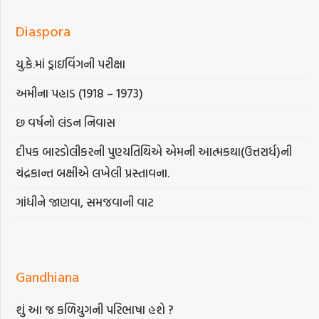
Diaspora
યુ.કે.માં ડ્રાઇવિંગની પરીક્ષા
અમીના પહાડ (1918 – 1973)
છ વર્ષનો લંડન નિવાસ
દીપક બારડોલીકરની પુણ્યતિથિએ એમની આત્મકથા(ઉત્તરાર્ધ)ની
ચંદ્રકાન્ત બક્ષીએ લખેલી પ્રસ્તાવના.
ગાંધીને જાણવા, સમજવાની વાટ
Gandhiana
શું આ જ કળિયુગની પરિભાષા હશે ?