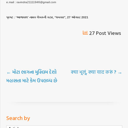
e.mail : ravindra21111946@gmail.com
પ્રગટ : ‘આજકાલ’ નામક લેખકની કટાર, “ધબકાર”, 27 ઑગસ્ટ 2021
27 Post Views
←
મોટા ભાગના મુસ્લિમ દેશો
क्या भूलूं, क्या याद करूं ?
→
મહાસત્તા માટે કેમ ઉપલબ્ધ છે
Search by