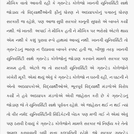
મૌખિક વાતો આવતી રહી કે ગ્રાન્ટેડ કોલેજો ખાનગી યુનિવર્સિટી સાથે
જોડાય તો વિદ્યાર્થીઓની ફીનું ધોરણ ને અધ્યાપકોનું પગારનું ધોરણ
સરકારી જ રહેશે, પણ આજ સુધી સરકારે કાનૂની સુધારો એ બાબતે કર્યો
નથી. જે ખાતરી અપાઈ તે મૌખિક હતી ને મૌખિક પર ભરોસો એટલે થાય
એમ નથી કે કશું પુરાવા રૂપે હાથમાં આવ્યું નથી. ખાનગી યુનિવર્સિટી તો
ગ્રાન્ટેડનું ભારણ ન ઉઠાવવા બાબતે સ્પષ્ટ હતી જ, બીજી તરફ ખાનગી
યુનિવર્સિટી સાથે ગ્રાન્ટેડ કોલેજોનું જોડાણ કરવાને મામલે સરકાર પણ
મક્કમ હતી. એટલે જ તો સરકારી યુનિવર્સિટી એ ગ્રાન્ટેડ કોલેજોને
ખંખેરી મૂકી. એમાં થયું એવું કે ગ્રાન્ટેડ કોલેજો ન ઘરની રહી, ન ઘાટની ને
એનો અધ્યાપકોએ, વિદ્યાર્થીઓએ, ભૂતપૂર્વ વિદ્યાર્થી મંડળોએ વિરોધ
કર્યો ને હવે અધ્યાપક મંડળોએ એવી જાહેરાત કરી છે કે ગ્રાન્ટેડનું
જોડાણ જે તે યુનિવર્સિટી સાથે પૂર્વવત રહેશે. એ જાહેરાત થઈ ન થઈ ત્યાં
તો વીર નર્મદ યુનિવર્સિટીની સિંડિકેટની બેઠક પણ મળી ગઈ ને એમાં એવું
પણ ઠરાવી દેવાયું કે ગ્રાન્ટેડ કોલેજોને મામલે સરકાર જે નિર્ણય કરે તેનો
અમલ કરાવવાની બધી સત્તા કુલપતિની રહેશે. જો સરકાર ગ્રાન્ટેડ