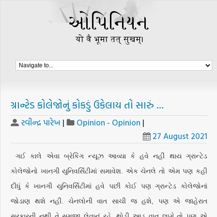
ગ્રાન્ટેડ કોલેજોનું કોકડું ઉકેલાય તો સારું …
રવીન્દ્ર પારેખ
|
Opinion - Opinion
|
27 August 2021
ગઈ કાલે એવા બ્રેકિંગ ન્યૂઝ આવ્યા કે હવે નહીં થાય ગ્રાન્ટેડ
કોલેજોનો ખાનગી યુનિવર્સિટીમાં સમાવેશ. એક ચેનલે તો એમ પણ કહી
દીધું કે ખાનગી યુનિવર્સિટીમાં હવે પછી કોઈ પણ ગ્રાન્ટેડ કોલેજોનાં
જોડાણ થશે નહીં. ચેનલોની વાત સાચી જ હશે, પણ એ જાહેરાત
સરકારની નથી તે સમજી લેવાનું રહે. થોડી આડ વાત લાગે તો પણ એ