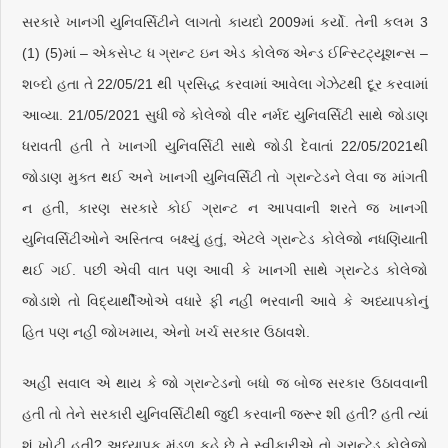
સરકારે ખાનગી યુનિવર્સિટીને લાગતો કાયદો 2009માં કર્યો. તેની કલમ 3
(1) (5)માં – એકસેપ્ટ ધ ગ્રાન્ટ ઇન એડ કોલેજ એન્ડ ઈન્સ્ટિટ્યૂશન્સ –
શબ્દો હતા તે 22/05/21 થી પ્રસિદ્ધ કરવામાં આવેલા ગેઝેટથી દૂર કરવામાં
આવ્યા. 21/05/2021 સુધી જે કોલેજો વીર નર્મદ યુનિવર્સિટી સાથે જોડાણ
ધરાવતી હતી તે ખાનગી યુનિવર્સિટી સાથે જોડી દેવાતાં 22/05/2021થી
જોડાણ મુક્ત થઈ અને ખાનગી યુનિવર્સિટી તો ગ્રાન્ટેડને લેવા જ માંગતી
ન હતી, કારણ સરકારે કોઈ ગ્રાન્ટ ન આપવાની શરતે જ ખાનગી
યુનિવર્સિટીઓને અસ્તિત્વ બક્ષ્યું હતું, એટલે ગ્રાન્ટેડ કોલેજો નધણિયાતી
થઈ ગઈ. પછી એવી વાત પણ આવી કે ખાનગી સાથે ગ્રાન્ટેડ કોલેજો
જોડાશે તો વિદ્યાર્થીઓએ વધારે ફી નહીં ભરવાની આવે કે અધ્યાપકોનું
હિત પણ નહીં જોખમાય, એનો ખર્ચ સરકાર ઉઠાવશે.
અહીં સવાલ એ થાય કે જો ગ્રાન્ટેડનો બધો જ બોજ સરકાર ઉઠાવવાની
હતી તો તેને સરકારી યુનિવર્સિટીથી જુદી કરવાની જરૂર શી હતી? હતી ત્યાં
શું ખોટી હતી? અધ્યાપક મંડળ કહે છે તે સ્વીકારીએ તો ગ્રાન્ટેડ કોલેજો