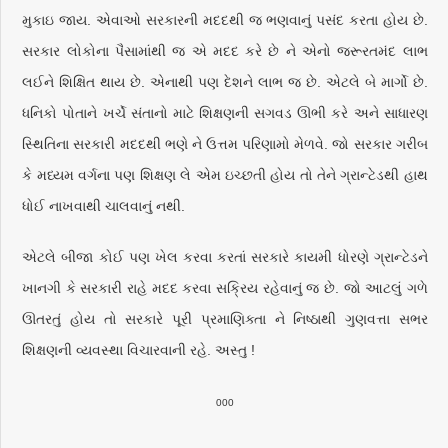
મુકાઇ જાય. એવાઓ સરકારની મદદથી જ ભણવાનું પસંદ કરતા હોય છે.
સરકાર લોકોના પૈસામાંથી જ એ મદદ કરે છે ને એનો જરૂરતમંદ લાભ
લઈને શિક્ષિત થાય છે. એનાથી પણ દેશને લાભ જ છે. એટલે બે માર્ગો છે.
ધનિકો પોતાને ખર્ચે સંતાનો માટે શિક્ષણની સગવડ ઊભી કરે અને સાધારણ
સ્થિતિના સરકારી મદદથી ભણે ને ઉત્તમ પરિણામો મેળવે. જો સરકાર ગરીબ
કે મધ્યમ વર્ગના પણ શિક્ષણ લે એમ ઇચ્છતી હોય તો તેને ગ્રાન્ટેડથી હાથ
ધોઈ નાખવાથી ચાલવાનું નથી.
એટલે બીજા કોઈ પણ ખેલ કરવા કરતાં સરકારે કાયમી ધોરણે ગ્રાન્ટેડને
ખાનગી કે સરકારી રાહે મદદ કરવા સક્રિય રહેવાનું જ છે. જો આટલું ગળે
ઊતરતું હોય તો સરકારે પૂરી પ્રમાણિક્તા ને નિષ્ઠાથી ગુણવત્તા સભર
શિક્ષણની વ્યવસ્થા વિચારવાની રહે. અસ્તુ !
000