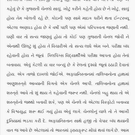
કહેવું છે કે ગુજરાતી ચેનલો સાચું, ખોટું કરીને કહેતી હોય છે ને ખોટું, સાચું
હોય તેમ બોલતી રહે છે. કોઇની પણ સામે માઇક ધરીને થતા ઈન્ટરવ્યૂ
એટલા અણઘડ હોય છે કે વર્ષો પછી પણ એમાં પરિપક્વતા જણાતી નથી.
ઘણી વાર તો સત્ય જાણવું હોય તો કોઈ પણ ગુજરાતી ચેનલ જોવી ને
એનાથી ઊલટું શું હોય તે વિચારીએ તો સત્ય લાધે એમ બને. પરીક્ષા બંધ
રહેવાની હોય ને જૂનાં ક્લિપિંગ્સ વિદ્યાર્થીઓ પરીક્ષા આપતા હોય તેનાં
બતાવાય. એવું કેટલી ય વાર બન્યું છે કે રેલનાં દૃશ્યો જૂનાં ઠઠાડી દેવાતાં
હોય. એક તાજો દાખલો જોઈએ. અફઘાનિસ્તાનમાં તાલિબાનોના હાથમાં
અણુશસ્ત્રો આવ્યાની વિગતો એક ચેનલે આપી. તાલિબાનોના હાથમાં
શસ્ત્રો આવે તો શું થાય તે કહેવાની જરૂર નથી. ચેનલો બહુ થાય તો એ
શસ્ત્રોનો જથ્થો બતાવી શકે, પણ એ ચેનલે તો એટલા વિસ્ફોટો બતાવ્યા
કે વિશ્વયુદ્ધ શરૂ થઈ ગયું હોય એવું લાગે. ચેનલોનું ચાલે તો તે આખી
દુનિયામાં ભડકા કરી દે. અફઘાનિસ્તાન સાથે હજી તો વેપાર બંધ થયાની
વાત જ આવે છે એટલામાં તો ભારતમાં ડ્રાયફ્રૂટ મોંઘાં થવાં લાગે છે. આમ