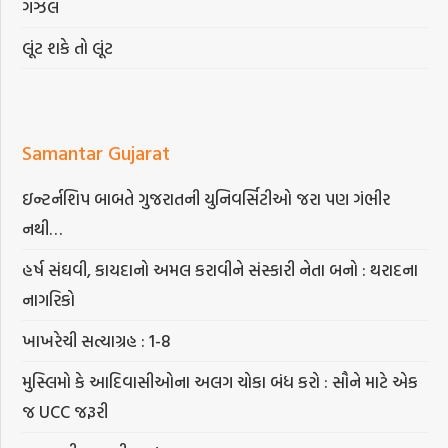
ગઝલ
લૂંટ શકે તો લૂંટ
Samantar Gujarat
ઇન્ટર્નશિપ બાબતે ગુજરાતની યુનિવર્સિટીઓ જરા પણ ગંભીર
નથી…
હર્ષ સંઘવી, કાયદાનો અમલ કરાવીને સંસ્કારી નેતા બનો : થરાદના
નાગરિકો
ખાખરેચી સત્યાગ્રહ : 1-8
મુસ્લિમો કે આદિવાસીઓના અલગ ચોકા બંધ કરો : સૌને માટે એક
જ UCC જરૂરી