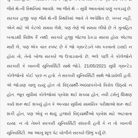
જૈસે થે-ની સ્થિતિમાં આવશે. આ જૈસે થે – સુધી આવતાંમાં ઘણું બગડયું છે.
સરકાર હજી પણ જૈસે થે-ની સ્થિતિમાં આવે તે અપેક્ષિત છે, ખબર નહીં,
એને માટે એ કેટલો સમય લેશે, પણ તેણે જે સમય લીધો છે તે ગુનાહિત
બગાડથી વિશેષ કૈં નથી. સરકારે હજી જેટલા ઠેકડા મારવા હોય એટલા
મારી લે, પણ એક વાત સ્પષ્ટ છે કે જો ગ્રાન્ટેડને બંધ કરવાનો ઇરાદો ન
હોય તો, તેનો બોજ સરકારે જ ઉપાડવાનો છે, ભલે પછી તે કોલેજોને
સરકારી કે ખાનગી યુનિવર્સિટી સાથે જોડે. 21/05/2021 સુધી ગ્રાન્ટેડ
કોલેજોનો કોઈ પ્રશ્ન ન હતો. તે સરકારી યુનિવર્સિટી સાથે જોડાયેલી હતી.
એ જોડાણ ચાલુ રહ્યું હોત તો વિદ્યાર્થી-અધ્યાપકોનો વિરોધ ઊઠ્યો ન
હોત. જૂન સુધીમાં કોલેજોમાં પ્રવેશ થઈ શક્યા હોત, નવી ટર્મનું શિક્ષણ
કાર્ય શરૂ થઈ શક્યું હોત કે અત્યાર સુધીમાં સામયિક પરીક્ષાઓ શરૂ થઈ
શકી હોત, પણ એવું ન થયું. હજારો વિદ્યાર્થીઓ પ્રવેશ માટે અટવાતા
રહ્યા. ન તો તેમને સરકારી યુનિવર્સિટી સંઘરતી હતી કે ન તો ખાનગી
યુનિવર્સિટી. આ આખું શૂળ પેટ ચોળીને સરકારે ઊભું કર્યું છે.