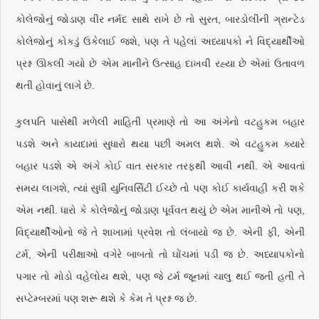
કોલેજોનું જોડાણ વીર નર્મદ સાથે રાખે છે તો સુરત, બારડોલીની ગ્રાન્ટેડ
કોલેજોનું કોકડું ઉકેલાઈ જશે, પણ તે પહેલાં અધ્યાપકો ને વિદ્યાર્થીઓ
પ્રશ્ન ઊકલી ગયો છે એમ માનીને ઉત્સાહ દાખવી રહ્યા છે એમાં ઉતાવળ
થતી હોવાનું લાગે છે.
કુલપતિ પાસેથી મળેલી માહિતી પ્રમાણે તો આ અંગેનો વટહુકમ બહાર
પડશે અને કાયદામાં સુધારો થયા પછી અમલ થશે. એ વટહુકમ ક્યારે
બહાર પડશે એ અંગે કોઈ વાત સરકાર તરફથી આવી નથી. એ આવતાં
સમય લાગશે, ત્યાં સુધી યુનિવર્સિટી ઈચ્છે તો પણ કોઈ કાર્યવાહી કરી શકે
એમ નથી. ધારો કે કોલેજોનું જોડાણ પૂર્વવત થયું છે એમ માનીએ તો પણ,
વિદ્યાર્થીઓનો જે તે શાખામાં પ્રવેશ તો લંબાયો જ છે. એની ફી, એની
ટર્મ, એની પરીક્ષાઓ વગેરે બાબતો તો ઘોંચમાં પડી જ છે. અધ્યાપકોનો
પગાર તો મોડો વહેલોય થશે, પણ જે ટર્મ જૂનમાં ચાલુ થઈ જતી હતી તે
સપ્ટેમ્બરમાં પણ શરૂ થશે કે કેમ તે પ્રશ્ન જ છે.