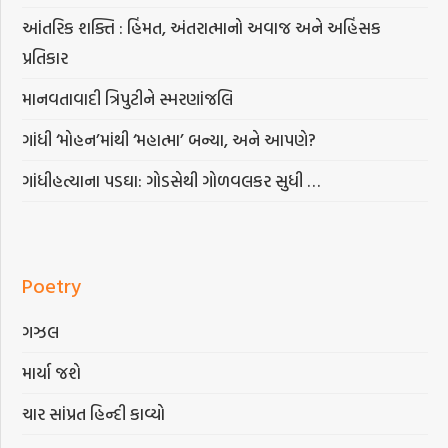
આંતરિક શક્તિ : હિંમત, અંતરાત્માનો અવાજ અને અહિંસક
પ્રતિકાર
માનવતાવાદી ત્રિપુટીને સ્મરણાંજલિ
ગાંધી ‘મોહન’માંથી ‘મહાત્મા’ બન્યા, અને આપણે?
ગાંધીહત્યાના પડઘા: ગોડસેથી ગોળવલકર સુધી …
Poetry
ગઝલ
માર્યા જશે
ચાર સાંપ્રત હિન્દી કાવ્યો