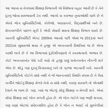
આ આખા ય વેપલામાં શિક્ષણ વિભાગની એ વિશેષતા બહાર આવી છે કે તેને
દૂરનું જોવા-સમજવાની ટેવ નથી. આખો ય કારભાર તુક્કાઓથી ચાલે છે ને
એનો ભોગ યુનિવર્સિટીઓ, કોલેજો, અધ્યાપકો, વિદ્યાર્થીઓ બને છે.
શેખચલ્લીને પાછળ મૂકી દે એવી મેધાવી ક્ષમતા શિક્ષણ વિભાગ ધરાવે છે.
ખાનગી યુનિવર્સિટી એક્ટ 2009માં આવ્યો પછી એમાં જ 2011માં અને
2021માં સુધારાઓ થયા ને હજી એ અખતરાની સ્થિતિમાં જ છે એના
પરથી લાગે છે કે આ વિભાગમાં દૂરંદેશીપણાનો ને સ્વસ્થતાનો અભાવ છે.
કોઈ અખતરાખોર પેધો પડી ગયો તો હજી ઘણું ધનોતપનોત નીકળી શકે
એમ છે. થોડું પણ દૂરનું વિચારવાનું બને તો પ્રજા અટવાતી બચે. ખાનગી
યુનિવર્સિટીનો કોઈને વાંધો નથી ને જે જરૂરતમંદો સ્થિતિ સંપન્ન છે તે પૈસા
ખર્ચીને જોઈતું શિક્ષણ મેળવે તેનો ય વાંધો નથી, કારણ સરવાળે તો એનાથી
દેશને જ લાભ છે. પણ, બધાં જ એટલું મોંઘું શિક્ષણ ન મેળવી શકે. એવાં
મોંઘાં શિક્ષણ માટે લોન મળતી હોય છે. એ લોન લઈને પણ ભણી શકાય,
પણ ઘણાં એટલાં સંવેદનશીલ હોય છે કે લોન ન ભરાઈ તો મુશ્કેલીમાં