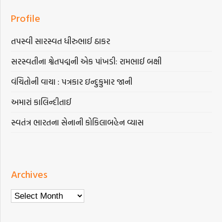
Profile
તપસ્વી સારસ્વત ધીરુભાઈ ઠાકર
સરસ્વતીના શ્વેતપદ્મની એક પાંખડી: રામભાઈ બક્ષી
વંચિતોની વાચા : પત્રકાર ઇન્દુકુમાર જાની
અમારાં કાલિન્દીતાઈ
સ્વતંત્ર ભારતના સેનાની કોકિલાબહેન વ્યાસ
Archives
Archives