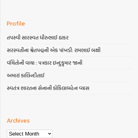
Profile
તપસ્વી સારસ્વત ધીરુભાઈ ઠાકર
સરસ્વતીના શ્વેતપદ્મની એક પાંખડી: રામભાઈ બક્ષી
વંચિતોની વાચા : પત્રકાર ઇન્દુકુમાર જાની
અમારાં કાલિન્દીતાઈ
સ્વતંત્ર ભારતના સેનાની કોકિલાબહેન વ્યાસ
Archives
Archives