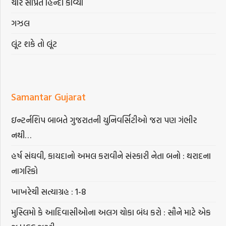
ચાર સાંપ્રત હિન્દી કાવ્યો
ગઝલ
લૂંટ શકે તો લૂંટ
Samantar Gujarat
ઇન્ટર્નશિપ બાબતે ગુજરાતની યુનિવર્સિટીઓ જરા પણ ગંભીર
નથી…
હર્ષ સંઘવી, કાયદાનો અમલ કરાવીને સંસ્કારી નેતા બનો : થરાદના
નાગરિકો
ખાખરેચી સત્યાગ્રહ : 1-8
મુસ્લિમો કે આદિવાસીઓના અલગ ચોકા બંધ કરો : સૌને માટે એક