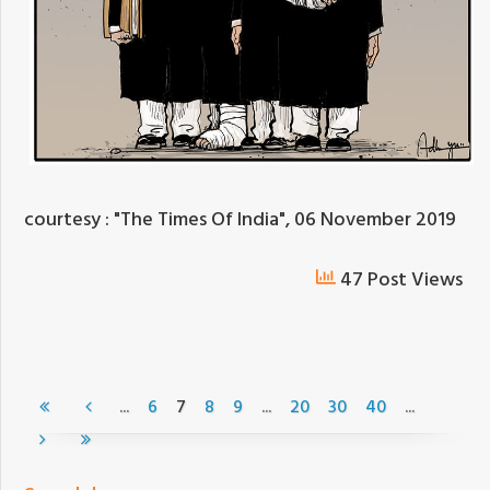
courtesy : "The Times Of India", 06 November 2019
47 Post Views
...
...
...
6
7
8
9
20
30
40