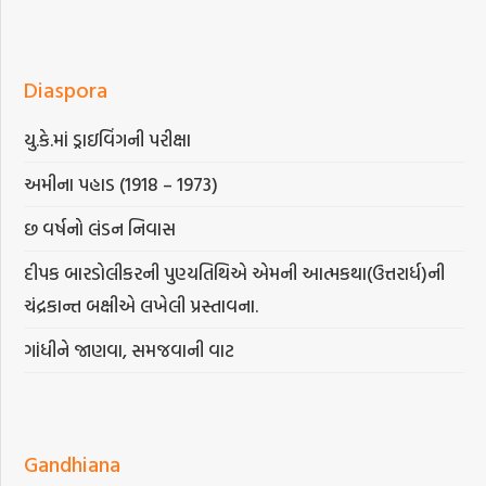
Diaspora
યુ.કે.માં ડ્રાઇવિંગની પરીક્ષા
અમીના પહાડ (1918 – 1973)
છ વર્ષનો લંડન નિવાસ
દીપક બારડોલીકરની પુણ્યતિથિએ એમની આત્મકથા(ઉત્તરાર્ધ)ની
ચંદ્રકાન્ત બક્ષીએ લખેલી પ્રસ્તાવના.
ગાંધીને જાણવા, સમજવાની વાટ
Gandhiana