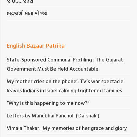
જ UCC જરૂરી
ભદ્રકાળી માતા કી જય!
English Bazaar Patrika
State-Sponsored Communal Profiling : The Gujarat
Government Must Be Held Accountable
My mother cries on the phone’: TV’s war spectacle
leaves Indians in Israel calming frightened families
“Why is this happening to me now?”
Letters by Manubhai Pancholi (‘Darshak’)
Vimala Thakar : My memories of her grace and glory