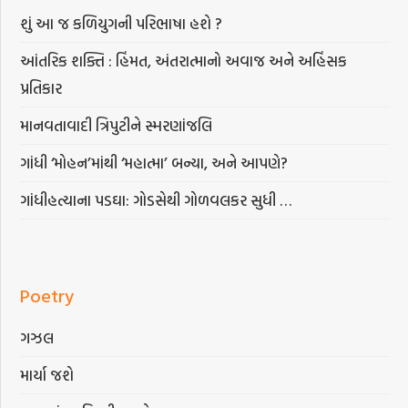
શું આ જ કળિયુગની પરિભાષા હશે ?
આંતરિક શક્તિ : હિંમત, અંતરાત્માનો અવાજ અને અહિંસક
પ્રતિકાર
માનવતાવાદી ત્રિપુટીને સ્મરણાંજલિ
ગાંધી ‘મોહન’માંથી ‘મહાત્મા’ બન્યા, અને આપણે?
ગાંધીહત્યાના પડઘા: ગોડસેથી ગોળવલકર સુધી …
Poetry
ગઝલ
માર્યા જશે