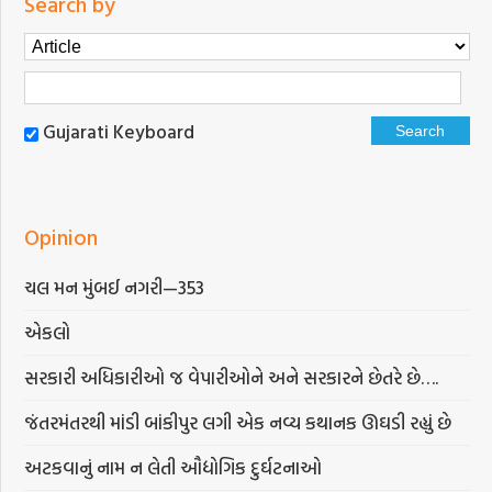
Search by
Gujarati Keyboard
Opinion
ચલ મન મુંબઈ નગરી—353
એકલો
સરકારી અધિકારીઓ જ વેપારીઓને અને સરકારને છેતરે છે….
જંતરમંતરથી માંડી બાંકીપુર લગી એક નવ્ય કથાનક ઊઘડી રહ્યું છે
અટકવાનું નામ ન લેતી ઔદ્યોગિક દુર્ઘટનાઓ