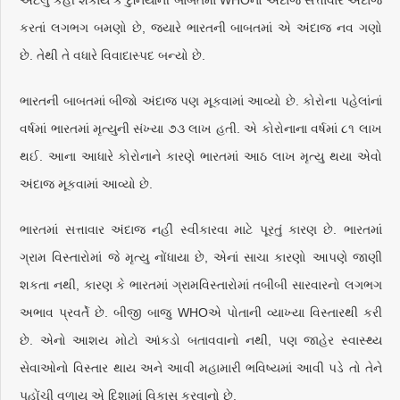
કરતાં લગભગ બમણો છે, જ્યારે ભારતની બાબતમાં એ અંદાજ નવ ગણો
છે. તેથી તે વધારે વિવાદાસ્પદ બન્યો છે.
ભારતની બાબતમાં બીજો અંદાજ પણ મૂકવામાં આવ્યો છે. કોરોના પહેલાંનાં
વર્ષમાં ભારતમાં મૃત્યુની સંખ્યા ૭૩ લાખ હતી. એ કોરોનાના વર્ષમાં ૮૧ લાખ
થઈ. આના આધારે કોરોનાને કારણે ભારતમાં આઠ લાખ મૃત્યુ થયા એવો
અંદાજ મૂકવામાં આવ્યો છે.
ભારતમાં સત્તાવાર અંદાજ નહીં સ્વીકારવા માટે પૂરતું કારણ છે. ભારતમાં
ગ્રામ વિસ્તારોમાં જે મૃત્યુ નોંધાયા છે, એનાં સાચા કારણો આપણે જાણી
શકતા નથી, કારણ કે ભારતમાં ગ્રામવિસ્તારોમાં તબીબી સારવારનો લગભગ
અભાવ પ્રવર્તે છે. બીજી બાજુ WHOએ પોતાની વ્યાખ્યા વિસ્તારથી કરી
છે. એનો આશય મોટો આંકડો બતાવવાનો નથી, પણ જાહેર સ્વાસ્થ્ય
સેવાઓનો વિસ્તાર થાય અને આવી મહામારી ભવિષ્યમાં આવી પડે તો તેને
પહોંચી વળાય એ દિશામાં વિકાસ કરવાનો છે.