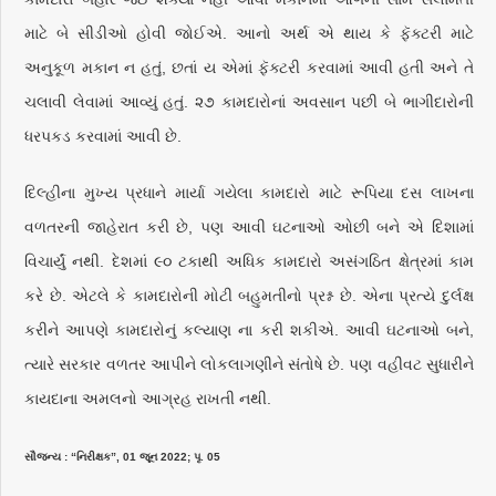
માટે બે સીડીઓ હોવી જોઈએ. આનો અર્થ એ થાય કે ફૅક્ટરી માટે
અનુકૂળ મકાન ન હતું, છતાં ય એમાં ફૅક્ટરી કરવામાં આવી હતી અને તે
ચલાવી લેવામાં આવ્યું હતું. ૨૭ કામદારોનાં અવસાન પછી બે ભાગીદારોની
ધરપકડ કરવામાં આવી છે.
દિલ્હીના મુખ્ય પ્રધાને માર્યા ગયેલા કામદારો માટે રૂપિયા દસ લાખના
વળતરની જાહેરાત કરી છે, પણ આવી ઘટનાઓ ઓછી બને એ દિશામાં
વિચાર્યું નથી. દેશમાં ૯૦ ટકાથી અધિક કામદારો અસંગઠિત ક્ષેત્રમાં કામ
કરે છે. એટલે કે કામદારોની મોટી બહુમતીનો પ્રશ્ન છે. એના પ્રત્યે દુર્લક્ષ
કરીને આપણે કામદારોનું કલ્યાણ ના કરી શકીએ. આવી ઘટનાઓ બને,
ત્યારે સરકાર વળતર આપીને લોકલાગણીને સંતોષે છે. પણ વહીવટ સુધારીને
કાયદાના અમલનો આગ્રહ રાખતી નથી.
સૌજન્ય : “નિરીક્ષક”, 01 જૂન 2022; પૃ. 05