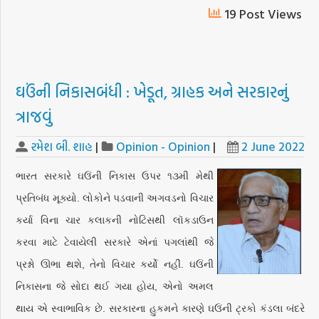
19 Post Views
ઘઉંની નિકાસબંધી : ખેડૂત, ગ્રાહક અને સરકારનું
ત્રાજવું
રમેશ બી. શાહ
|
Opinion - Opinion
|
2 June 2022
ભારત સરકારે ઘઉંની નિકાસ ઉપર ૧૩મી મેથી
પ્રતિબંધ મૂક્યો. લોકોને પડવાની અગવડનો વિચાર
કર્યા વિના ચાર કલાકની નોટિસથી લૉકડાઉન
કરવા માટે ટેવાયેલી સરકારે એનાં પગલાંથી જે
પ્રશ્નો ઊભા થશે, તેનો વિચાર કર્યો નહીં. ઘઉંની
નિકાસના જે સોદા થઈ ગયા હોય, એનો અમલ
થાય એ સ્વાભાવિક છે. સરકારના હુકમને કારણે ઘઉંની ટ્રકો કંડલા બંદરે