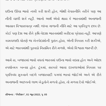
ઘઉંના ઊંચા ભાવો નક્કી કરી શકી હોત, જેથી વેપારનીતિ તરીકે પણ આ
નીતી ચાલી શકે નહીં. આનો અર્થ એવો થાય કે ભારતમાંથી અનાજની
આયાત વિશ્વાસપાત્ર નથી. લાંબા ગાળાની નીતિ માટે આ પ્રતિકૂળ છાપ છે.
કોઈ પણ દેશ આ રીતે કૃષિ-પેદાશ ભારતમાંથી ખરીદવા પ્રેરાય નહીં. આપણે
કામચલાઉ ધોરણે જ ખેતપેદાશોની પુરાંત હોય, એની નિકાસ કરી શકીએ,
એ માટે ભારતમાંથી પુરવઠો નિયમિત રીતે મળશે, એવો વિશ્વાસ જરૂરી છે.
આમે ય, બજારમાં ભાવો વધતાં ભારતમાં ઘઉંના ભાવો વધ્યા હોત અને ઓછા
સ્પર્ધાત્મક બન્યા હોત. ટૂંકમાં, સરકારે આવા દાખલાઓમાં નિકાસ પર
પ્રતિબંધ મુકવાને બદલે બજારવાદી પગલાં ભરવાં જોઈએ અને એ રીતે
અનાજની અછતનો લાભ ખેડૂતોને મળતો હોય, તો મળવા દેવો જોઈએ.
સૌજન્ય : “નિરીક્ષક”, 01 જૂન 2022; પૃ. 05