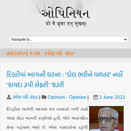
ARCHIVE FOR: 'રમેશ બી. શાહ'
દિલ્હીમાં આગની ઘટના : ‘ડોલ ભરીને વળતર’ નહીં
‘કાયદા રૂપી સેફ્ટી’ જરૂરી
રમેશ બી. શાહ
|
Opinion - Opinion
|
2 June 2022
દિલ્હીમાં લાગેલી આગમાં ૨૭ કામદારો બળી મર્યા
એમાં મોટા ભાગની સ્ત્રીઓ હતી, જેને અસંગઠિત
ક્ષેત્ર કહેવામાં આવે છે. એમાં કામદારોમાં રહેલી