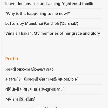
leaves Indians in Israel calming frightened families
“Why is this happening to me now?”
Letters by Manubhai Pancholi (‘Darshak’)
Vimala Thakar : My memories of her grace and glory
Profile
તપસ્વી સારસ્વત ધીરુભાઈ ઠાકર
સરસ્વતીના શ્વેતપદ્મની એક પાંખડી: રામભાઈ બક્ષી
વંચિતોની વાચા : પત્રકાર ઇન્દુકુમાર જાની
અમારાં કાલિન્દીતાઈ