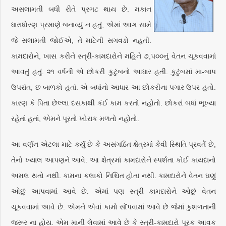
અસલામતી બધી રીતે પ્રગટ થાય છે. મકાન
ધારાધોરણ પ્રમાણે બનાવ્યું ન હતું, એમાં આગ સામે
જે સલામતી જોઈએ, તે માટેની સગવડો નહતી.
કામદારોને, ખાસ કરીને સ્ત્રી-કામદારોને મહિને ૭,૫૦૦નું વેતન ચૂકવવામાં
આવતું હતું. ૨૧ વર્ષની એ છોકરી કુટુંબનો આધાર હતી. કુટુંબમાં મા-બાપ
ઉપરાંત, છ બાળકો હતાં. એ બધાંનો આધાર આ છોકરીના પગાર ઉપર હતો.
કારણ કે પિતા છેલ્લા દસકાથી કંઈ કામ કરતો નહોતો. છોકરાં બધાં ભૂખ્યા
રહેતાં હતાં, એમને પૂરતો ખોરાક મળતો નહોતો.
આ વર્ણન એટલા માટે કર્યું છે કે અસંગઠિત ક્ષેત્રમાં કેવી સ્થિતિ પ્રવર્તે છે,
તેનો ખ્યાલ આપણને આવે. આ ક્ષેત્રમાં કામદારોને સ્પર્શતા કોઈ કાયદાનો
અમલ થતો નથી. કામના કલાકો નિશ્ચિત હોતા નથી. કામદારોને વેતન ઘણું
ઓછું આપવામાં આવે છે. એમાં પણ સ્ત્રી કામદારોને ઓછું વેતન
ચૂકવવામાં આવે છે. એમને એવાં કામો સોંપવામાં આવે છે જેમાં કુશળતાની
જરૂર ના હોય. એમ માની લેવામાં આવે છે કે સ્ત્રી-કામદારો પૂરક આવક