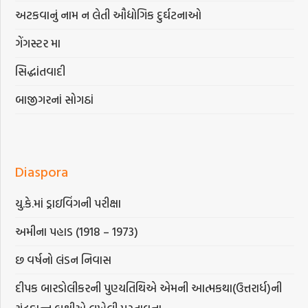
અટકવાનું નામ ન લેતી ઔદ્યોગિક દુર્ઘટનાઓ
ગેંગસ્ટર મા
સિદ્ધાંતવાદી
બાજીગરનાં સોગઠાં
Diaspora
યુ.કે.માં ડ્રાઇવિંગની પરીક્ષા
અમીના પહાડ (1918 – 1973)
છ વર્ષનો લંડન નિવાસ
દીપક બારડોલીકરની પુણ્યતિથિએ એમની આત્મકથા(ઉત્તરાર્ધ)ની