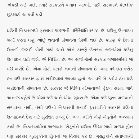
એકઠી થઈ ગઈ, ત્યારે સરકારને ખ્યાલ આવ્યો. પછી સરકારને કેટલીક
છૂટછાટો આપવી પડી.
ઘઉંની નિકાસબંધી ફરમાવા પાછળની પરિસ્થિતિ સ્પષ્ટ છે. ઘઉંનું ઉત્પાદન
ધાર્યા કરતાં ઘણું ઓછું થવાની સંભાવના ઊભી થઈ છે. કારણ કે દેશમાં
ઉનાળો જલદી બેસી ગયો અને એને કારણે ઉત્તરનાં રાજ્યોમાં ઘઉંનું
ઉત્પાદન ઘટી જશે. એ નિશ્ચિત છે. આ સંજોગોમાં સરકાર બજારમાંથી જે
ઘઉં ખરીદે છે, એમાં મોટો ઘટાડો થવાની સંભાવના છે. ગયા વર્ષે ૪૩ કરોડ
ટન ઘઉં સરકાર દ્વારા ખરીદવામાં આવ્યા હતાં. આ વર્ષે બે કરોડ ટન ઘઉં
ખરીદવાની સંભાવના છે. સરકાર જે વિવિધ યોજનાઓ હેઠળ સસ્તા ભાવે
અનાજ વહેંચે છે એમાં ઘઉં અને ચોખા મુખ્ય છે. એમાં ઘઉં પૂરતા મળવાની
સંભાવના નથી, તેથી ઘઉંની નિકાસની મનાઈ ફરમાવીને સરકારે ઘઉંના
ઉત્પાદનને દેશ માટે સુરક્ષિત રાખ્યું છે. આમ કરીને એણે ખેડૂતોને અન્યાય
કર્યો છે. નિકાસબંધીના અભાવમાં ખેડૂતોને ઘઉંના ઊંચા ભાવો મળ્યા હોત
પણ સરકાર ગ્રાહકોના હિતનો જ વિચાર કરે છે. ગ્રાહકોને સંતોષવાની