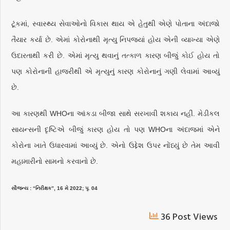
ટૂંકમાં, સ્વાસ્થ્ય સેવાઓનો વિકાસ થાય એ હેતુથી એણે પોતાના અંદાજો
તૈયાર કર્યા છે. એમાં કોરોનાથી મૃત્યુ નિપજ્યાં હોય એની વ્યાખ્યા એણે
ઉદારતાથી કરી છે. એમાં મૃત્યુ થવાનું તત્કાળ કારણ બીજું કોઈ હોય તો
પણ કોરોનાની હાજરીથી એ મૃત્યુનું કારણ કોરોનાનું ગણી લેવામાં આવ્યું
છે.
આ કારણથી WHOના આંકડા બીજા સાથે સરખાવી શકાય નહીં. મેડીકલ
સાયન્સની દૃષ્ટિએ બીજું કારણ હોય તો પણ WHOના અંદાજમાં એને
કોરોના ખાતે ઉધારવામાં આવ્યું છે. એનો ઉદ્દેશ ઉપર નોંધ્યું છે તેમ આવી
મહામારીનો સામનો કરવાનો છે.
સૌજન્ય : “નિરીક્ષક”, 16 મે 2022; પૃ. 04
36 Post Views