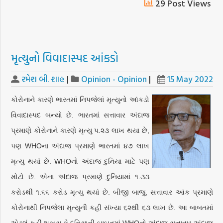
29 Post Views
મૃત્યુનો વિવાદાસ્પદ આંકડો
રમેશ બી. શાહ
|
Opinion - Opinion
|
15 May 2022
કોરોનાને કારણે ભારતમાં નિપજેલાં મૃત્યુનો આંકડો
વિવાદાસ્પદ બન્યો છે. ભારતમાં સત્તાવાર અંદાજ
પ્રમાણે કોરોનાને કારણે મૃત્યુ ૫.૨૩ લાખ થયા છે,
પણ WHOના અંદાજ પ્રમાણે ભારતમાં ૪૭ લાખ
મૃત્યુ થયાં છે. WHOનો અંદાજ દુનિયા માટે પણ
મોટો છે. એના અંદાજ પ્રમાણે દુનિયામાં ૧.૩૩
કરોડથી ૧.૬૬ કરોડ મૃત્યુ થયાં છે. બીજી બાજુ, સત્તાવાર આંક પ્રમાણે
કોરોનાથી નિપજેલા મૃત્યુની કહી સંખ્યા ૬૨થી ૬૩ લાખ છે. આ બાબતમાં
એટલું કહી શકાય કે દુનિયાની બાબતમાં WHOનો અંદાજ સત્તાવાર અંદાજ