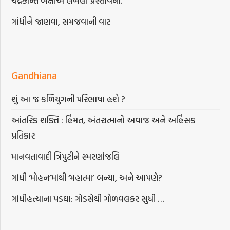
ચંદ્રકાન્ત બક્ષીએ લખેલી પ્રસ્તાવના.
ગાંધીને જાણવા, સમજવાની વાટ
Gandhiana
શું આ જ કળિયુગની પરિભાષા હશે ?
આંતરિક શક્તિ : હિંમત, અંતરાત્માનો અવાજ અને અહિંસક
પ્રતિકાર
માનવતાવાદી ત્રિપુટીને સ્મરણાંજલિ
ગાંધી ‘મોહન’માંથી ‘મહાત્મા’ બન્યા, અને આપણે?
ગાંધીહત્યાના પડઘા: ગોડસેથી ગોળવલકર સુધી …