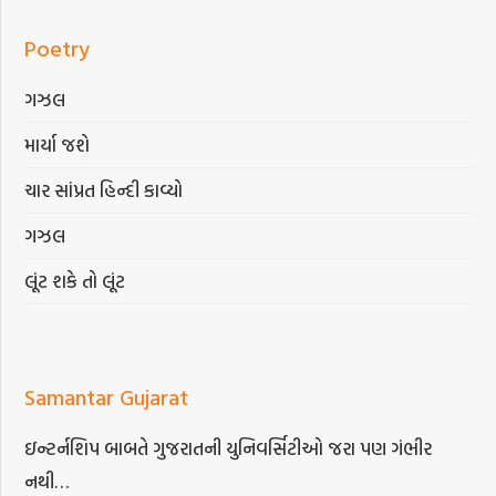
Poetry
ગઝલ
માર્યા જશે
ચાર સાંપ્રત હિન્દી કાવ્યો
ગઝલ
લૂંટ શકે તો લૂંટ
Samantar Gujarat
ઇન્ટર્નશિપ બાબતે ગુજરાતની યુનિવર્સિટીઓ જરા પણ ગંભીર
નથી…