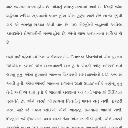
માટે જ કામ કરતાં હોય છે. એમનું શોષણ કરવામાં આવે છે. દિલ્હી જેવા
શહેરમાં રૂપિયા ૭,૫૦૦નો પગાર હોય એમાં કુટુંબ સારી રીતે ના જ જીવી
શકે એ સમજી શકાય એવી વાત છે. પણ દિલ્હીની બહારથી આવેલા
કામદારોને રોજગારીની ગરજ હોય છે. એનો લાભ કારખાનાના માલિકો લે
છે.
ઘણાં વર્ષો પહેલાં સ્વીડિશ અર્થશાસ્ત્રી – Gunnar Myrdalએ એક પુસ્તક
‘એશિયન ડ્રામા’ એન ઈન્કવાયરી ઈન ટુ ધ પોવર્ટી ઑફ નાોમ્સ’ નામે
લખ્યું હતું, એમાં મુખ્યત્વે ભારતના વિકાસની સમસ્યાઓની ચર્ચા કરવામાં
આવી હતી. એમાં એમણે ભારતના રાજ્યને ‘Soft State’ તરીકે વર્ણવ્યું હતું
તેનો અર્થ એ થતો હતો કે ભારતમાં કાયદાના અમલની બાબતમાં શિથિલતા
પ્રવર્તતે છે. એને કારણે બાંધકામના નિયમોનું પાલન થતું નથી; ફૅક્ટરી
કરવા માટે જે મકાન જોઈએ એનો આગ્રહ રાખવામાં આવતો નથી.
દિલ્હીમાં જે ફૅક્ટરીમાં આગ લાગી તેમાં એક જ સીડી હતી, એને કારણે
કામદારો બહાર જઈ શક્યા નહીં આવા મકાનમાં આગની સામે સલામતી