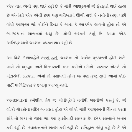
એક વાત એવી પણ થઈ રહી છે કે ગાંધી આશ્રમમાં જે ફેરફારો થઈ રહ્યા
છે એનાંથી એક એવી છાપ પણ ભવિષ્યમાં ઊભી થશે કે નવીનીકરણ પછી
ગાંધી આશ્રમ જો કોઈને દિવ્ય કે ભવ્ય કે આકર્ષક લાગતો હોય તો એ
ભા.જ.પ.નાં શાસનમાં થયું છે. મોદી સરકારે કર્યું છે. આવા એક
અભિપ્રાયની આશંકા વ્યક્ત થઈ રહી છે.
આ વિશે ઈલાબહેને કહ્યું હતું, આશંકા તો અનેક પ્રકારની હોઈ શકે.
અમે તો શ્રદ્ધા અને વિશ્વાસથી કામ કરીએ છીએ. સરકાર એટલે તો
ચૂંટાયેલી સરકાર. એમાં તો પક્ષાપક્ષી હોય જ પણ હજુ સુધી આમાં કોઈ
પાર્ટી પૉલિટિક્સ કે દબાણ આવ્યું નથી.
અમદાવાદનાં કર્મશીલ તેમ જ ગાંધીપ્રેમી મનીષી જાનીએ કહ્યું કે, જે
લોકો ગોડસેના મંદિર બનાવતા હોય એ લોકો ગાંધી આશ્રમની ચિન્તા કરવા
માંડે તો શંકા તો જાય જ. આ ફાસીવાદી સરકાર છે. દરેક સંસ્થાને ખતમ
કરી રહી છે. સ્વાયત્તતાને ખતમ કરી રહી છે. ઇતિહાસ એવું કહે છે કે એ