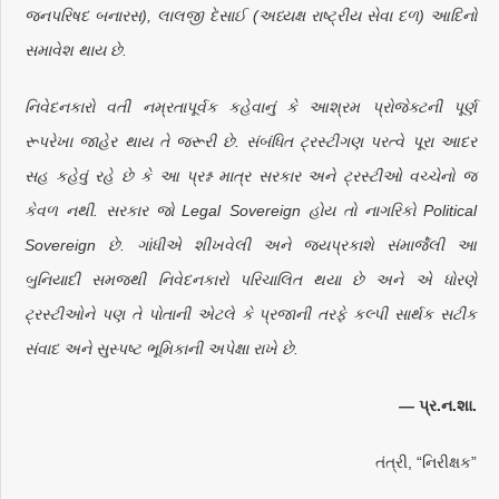
જનપરિષદ બનારસ), લાલજી દેસાઈ (અધ્યક્ષ રાષ્ટ્રીય સેવા દળ) આદિનો
સમાવેશ થાય છે.
નિવેદનકારો વતી નમ્રતાપૂર્વક કહેવાનું કે આશ્રમ પ્રોજેક્ટની પૂર્ણ
રૂપરેખા જાહેર થાય તે જરૂરી છે. સંબંધિત ટ્રસ્ટીગણ પરત્વે પૂરા આદર
સહ કહેવું રહે છે કે આ પ્રશ્ન માત્ર સરકાર અને ટ્રસ્ટીઓ વચ્ચેનો જ
કેવળ નથી. સરકાર જો Legal Sovereign હોય તો નાગરિકો Political
Sovereign છે. ગાંધીએ શીખવેલી અને જયપ્રકાશે સંમાર્જેલી આ
બુનિયાદી સમજથી નિવેદનકારો પરિચાલિત થયા છે અને એ ધોરણે
ટ્રસ્ટીઓને પણ તે પોતાની એટલે કે પ્રજાની તરફે કલ્પી સાર્થક સટીક
સંવાદ અને સુસ્પષ્ટ ભૂમિકાની અપેક્ષા રાખે છે.
— પ્ર.ન.શા.
તંત્રી, “નિરીક્ષક”