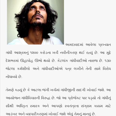
અમદાવાદમાં આવેલા પ્રખ્યાત
ગાંધી આશ્રમનું ૧૨૦૦ કરોડના ખર્ચે નવીનીકરણ થઈ રહ્યું છે. આ મુદ્દે
દેશભરમાં ઊહાપોહ ઊભો થયો છે. કેટલાંક ગાંધીવાદીઓ નારાજ છે. ૧૩૦
જેટલા કર્મશીલો અને ગાંધીવાદીઓએ પત્ર લખીને તેની સામે વિરોધ
નોંધાવ્યો છે.
તેમણે કહ્યું છે કે આટલા જંગી ખર્ચમાં ગાંધીજીની સાદગી ખોવાઈ જશે. આ
આયોજન ગાંધીવિચારની વિરુદ્ધ છે. જો આ પ્રોજેક્ટ પાર પડ્યો તો ગાંધીનું
સૌથી અધિકૃત સ્મારક અને આપણો સ્વતંત્રતા સંગ્રામ કાયમ માટે
આડંબર અને વ્યાપારીકરણમાં ખોવાઈ જશે એવું તેમનું માનવું છે.