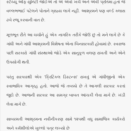
સ્ટૅચ્યૂ ઑફ યુનિટી જોઈએ તો એ એવો ખર્ચ અને એવી પ્રતિમા હતાં જે
વલ્લભભાઈ પટેલને પોતાને ગ્રાહ્ય લાગે નહીં. આશ્રમને પણ વર્લ્ડ ક્લાસ
ઢબે રજૂ કરવાની વાત છે.
મૂળભૂત રીતે આ ચર્ચાને હું એક નાગરિક તરીકે જોઉં છું તો મને લાગે છે કે
ગાંધી અને ગાંધી આશ્રમની વિશેષતા એના બિનસરકારી હોવામાં છે. સ્વરાજ
પછી સરકારો ગાંધી સંસ્થાઓ જોડે એક સાનુકૂળ વલણ રાખતી અને એને
ઉપયોગી થતી.
પરંતુ સરકારથી એક 'ક્રિટિકલ ડિસ્ટન્સ' રાખવું એ ગાંધીજીનો એક
સ્વાભાવિક આગ્રહ હતો. આજે જે તબક્કો છે તે આગલી સરકાર કરતાં
જુદો છે. આજની સરકાર આ સમગ્ર બાબત આંચકી લેવા માગે છે. ખંડી
લેવા માગે છે.
સાબરમતી આશ્રમના નવીનીકરણ સામે ૧૨૫થી વધુ સામાજિક કાર્યકરો
અને કર્મશીલોએ ખુલ્લો પત્ર લખ્યો છે