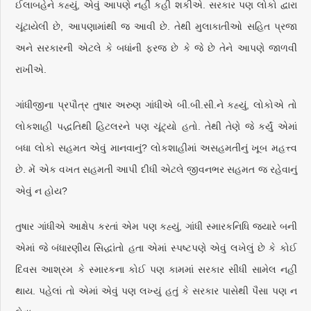
ઈલાબહેને કહ્યું, એવું આપણે નહીં કહી શકીએ. સરકાર પણ લોકો દ્વારા
ચૂંટાયેલી છે, આપણામાંથી જ આવી છે. તેથી મુલાકાતીઓ સહિત પ્રજા
અને સરકારની એટલે કે બધાંની ફરજ છે કે જે છે તેને આપણે જાળવી
રાખીએ.
ગાંધીજીના પ્રપૌત્ર તુષાર અરુણ ગાંધીએ બી.બી.સી.ને કહ્યું, લોકોએ તો
લોકશાહી પદ્ધતિથી હિટલરને પણ ચૂંટ્યો હતો. તેથી તેણે જે કર્યું એમાં
બધા લોકો સહમત એવું માનવાનું? લોકશાહીમાં અસહમતીનું ખૂબ મહત્ત્વ
છે. મેં એક વખત સહમતી આપી દીધી એટલે જીવનભર સહમત જ રહેવાનું
એવું ન હોય?
તુષાર ગાંધીએ આક્ષેપ કરતાં એમ પણ કહ્યું, ગાંધી સ્મારકનિધિ જ્યારે બની
એમાં જે બંધારણીય સિદ્ધાંતો હતા એમાં સ્પષ્ટપણે એવું લખેલું છે કે કોઈ
દિવસ આશ્રમ કે સ્મારકના કોઈ પણ કામમાં સરકાર સીધી સામેલ નહીં
થાય. પહેલાં તો એમાં એવું પણ લખ્યું હતું કે સરકાર પાસેથી પૈસા પણ ન