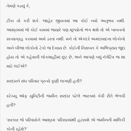
તેમણે કહ્યું કે,
ટીકા તો કરી શકે. જાહેર જીવનમાં આ કોઈ નવો અનુભવ નથી.
આશ્રમમાં જે કોઈ કામમાં જ્યારે પણ મૂલ્યોનો ભંગ થશે તો એ બાબતનો
સત્યાગ્રહ કરવામાં અમે ડરતા નથી. મને તો એકંદરે અમદાવાદના લોકોનો
અને બીજા લોકોનો ટેકો જ દેખાય છે. કોઈની નિસબત કે અભિપ્રાય જુદા
હોય તો એ કહેવાની લોકશાહીમાં છૂટ છે, અને આપણે બધું નૅગેટિવ જ શા
માટે લઈએ?
સરદારને સંઘ પરિવાર પ્રત્યે કૂણી લાગણી હતી?
સ્ટેચ્યૂ ઑફ યુનિટીની જમીન સરદાર પટેલે ભારતમાં કેવી રીતે ભેળવી
હતી?
'સરકાર જે પરિવારોને આશ્રમ પરિસરમાંથી હટાવશે એ જમીનની માલિકી
કોની રહેશે?’