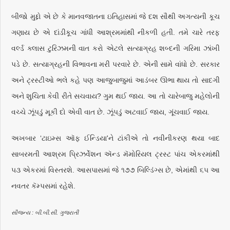
બીજો મુદ્દો એ છે કે માનવજાતના ઇતિહાસમાં જે દશ સૌથી અગત્યની કૂચ
ગણાય છે એ દાંડીકૂચ ગાંધી આશ્રમમાંથી નીકળી હતી. તમે ચારે તરફ
વર્લ્ડ ક્લાસ ટુરિઝમની વાત કરો એટલે સત્યાગ્રહ શબ્દની ગરિમા ઝાંખી
પડે છે. સત્યાગ્રહની વિભાવના મરી પરવારે છે. એની સામે વાંધો છે. સરકાર
અને ટ્રસ્ટીઓ ભલે કહે પણ આજુબાજુમાં આડંબર ઊભા થાય તો સાદગી
અને શુચિતા કેવી રીતે સચવાય? ગુમ થઈ જાય. આ તો ચારેબાજુ મહેલોની
વચ્ચે ઝૂંપડું મૂકી દો એવી વાત છે. ઝૂંપડું અટવાઈ જાય, ગૂંચવાઈ જાય.
અખબાર ‘ટાઇમ્સ ઑફ ઈન્ડિયા'ને ટાંકીએ તો નવીનીકરણ થયા બાદ
સાબરમતી આશ્રમ પ્રિઝર્વેશન ઍન્ડ મૅમોરિયલ ટ્રસ્ટ પાંચ એકરમાંથી
૫૩ એકરમાં વિસ્તરશે. આસપાસમાં જે ૧૭૭ બિલ્ડિંગ્સ છે, એમાંથી ૬૫ આ
નવતર કૅમ્પસમાં રહેશે.
સૌજન્ય : બી.બી.સી. ગુજરાતી