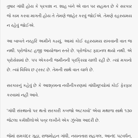
તુષાર ગાંધી હોય કે પ્રકાશ ન. શાહ બંને એ વાત પર સહમત છે કે સરકાર
જે કામ કરવા માગતી હોય તે તેમણે જાહેર કરવું જોઈએ. તેમણે રહસ્યમય
ન રહેવું જોઈએ.
આ બાબતે નરહરિ અમીને કહ્યું, આમાં કોઈ રહસ્યમય રાખવાની વાત જ
નથી. પ્રોજેક્ટ હજી આયોજન સ્તરે છે. પ્રોજેક્ટ ફાઇનલ થયો નથી. એ
પ્રોસેસમાં છે. ૫૫ એકરની જમીનની પ્રક્રિયા ચાલી રહી છે. ત્યાં મકાનો
છે. ત્યાં વિવિધ છ ટ્રસ્ટ છે. તેમની સાથે વાત ચાલે છે.
સરકારનું કહેવું છે કે આશ્રમના નવીનીકરણમાં ગાંધીમૂલ્યોમાં કોઈ ફેરફાર
કરવામાં નહીં આવે.
'ગાંધી સંસ્થાનો પર થતો સરકારી કબજો અટકાવો' એવા મથાળા સાથે ૧૩૦
જેટલા કર્મશીલોએ પત્ર લખીને એક ઝુંબેશ આદરી છે.
જેમાં રામચંદ્ર ગુહા, રાજમોહન ગાંધી, નયનતારા સહગલ, આનંદ પટવર્ધન,