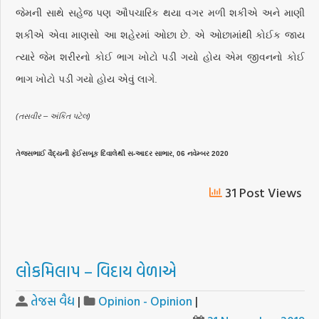
જેમની સાથે સહેજ પણ ઔપચારિક થયા વગર મળી શકીએ અને માણી
શકીએ એવા માણસો આ શહેરમાં ઓછા છે. એ ઓછામાંથી કોઈક જાય
ત્યારે જેમ શરીરનો કોઈ ભાગ ખોટો પડી ગયો હોય એમ જીવનનો કોઈ
ભાગ ખોટો પડી ગયો હોય એવું લાગે.
(તસવીર – અંકિત પટેલ)
તેજસભાઈ વૈદ્યની ફેઈસબૂક દિવાલેથી સ-આદર સાભાર, 06 નવેમ્બર 2020
31 Post Views
લોકમિલાપ – વિદાય વેળાએ
તેજસ વૈદ્ય
|
Opinion - Opinion
|