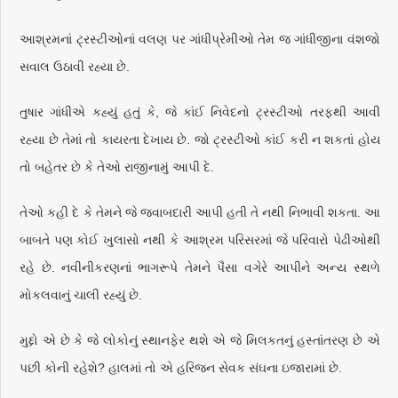
આશ્રમનાં ટ્રસ્ટીઓનાં વલણ પર ગાંધીપ્રેમીઓ તેમ જ ગાંધીજીના વંશજો
સવાલ ઉઠાવી રહ્યા છે.
તુષાર ગાંધીએ કહ્યું હતું કે, જે કાંઈ નિવેદનો ટ્રસ્ટીઓ તરફથી આવી
રહ્યા છે તેમાં તો કાયરતા દેખાય છે. જો ટ્રસ્ટીઓ કાંઈ કરી ન શકતાં હોય
તો બહેતર છે કે તેઓ રાજીનામું આપી દે.
તેઓ કહી દે કે તેમને જે જવાબદારી આપી હતી તે નથી નિભાવી શકતા. આ
બાબતે પણ કોઈ ખુલાસો નથી કે આશ્રમ પરિસરમાં જે પરિવારો પેઢીઓથી
રહે છે. નવીનીકરણનાં ભાગરૂપે તેમને પૈસા વગેરે આપીને અન્ય સ્થળે
મોકલવાનું ચાલી રહ્યું છે.
મુદ્દો એ છે કે જે લોકોનું સ્થાનફેર થશે એ જે મિલકતનું હસ્તાંતરણ છે એ
પછી કોની રહેશે? હાલમાં તો એ હરિજન સેવક સંઘના ઇજારામાં છે.