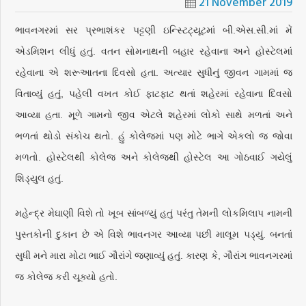
21 November 2019
ભાવનગરમાં સર પ્રભાશંકર પટ્ટણી ઇન્સ્ટિટ્યૂટમાં બી.એસ.સી.માં મેં
એડમિશન લીધું હતું. વતન સોમનાથની બહાર રહેવાના અને હોસ્ટેલમાં
રહેવાના એ શરૂઆતના દિવસો હતા. અત્યાર સુધીનું જીવન ગામમાં જ
વિતાવ્યું હતું, પહેલી વખત કોઈ ફાટફાટ થતાં શહેરમાં રહેવાના દિવસો
આવ્યા હતા. મૂળે ગામનો જીવ એટલે શહેરમાં લોકો સાથે મળતાં અને
ભળતાં થોડો સંકોચ થતો. હું કોલેજમાં પણ મોટે ભાગે એકલો જ જોવા
મળતો. હોસ્ટેલથી કોલેજ અને કોલેજથી હોસ્ટેલ આ ગોઠવાઈ ગયેલું
શિડ્યુલ હતું.
મહેન્દ્ર મેઘાણી વિશે તો ખૂબ સાંબળ્યું હતું પરંતુ તેમની લોકમિલાપ નામની
પુસ્તકોની દુકાન છે એ વિશે ભાવનગર આવ્યા પછી માલૂમ પડ્યું. બનતાં
સુધી મને મારા મોટા ભાઈ ગૌરાંગે જણાવ્યું હતું. કારણ કે, ગૌરાંગ ભાવનગરમાં
જ કોલેજ કરી ચૂક્યો હતો.