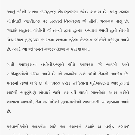
આનું સૌથી ખરાબ ઉદાહરણ સેવાગ્રામમાં જોઈ શકાય છે, પરંતુ તમામ
ગાંધીવાદી આર્કાઇવ્સ પર સરકારી નિયંત્રણ એ સૌથી ભયાનક પાસું છે.
જ્યારે મહાત્મા ગાંધીની જે તત્ત્વો દ્વારા હત્યા કરવામાં આવી હતી તેમની
વિચારધારા હજુ પણ ભારતમાં સત્તામાં રહેલા કેટલાક લોકોને પ્રેરણા આપે
છે, ત્યારે આ જોખમને નજરઅંદાજ ન કરી શકાય.
ગાંધી આશ્રમના નવીનીકરણને લીધે આશ્રમ જે સાદગી અને
ગાંધીમૂલ્યોનો સંદેશ આપે છે એ નામશેષ થશે એવો તેમનો આરોપ છે.
પત્રમાં તેઓ લખે છે કે, ૧૨૦૦ કરોડ રૂપિયાના પ્રોજેક્ટમાં આશ્રમની
સાદગી સંપૂર્ણપણે ખોવાઈ જશે. દર વર્ષે લાખો ભારતીયો, ખાસ કરીને
શાળાનાં બાળકો, તેમ જ વિદેશી મુલાકાતીઓ સાબરમતી આશ્રમમાં આવે
છે.
પ્રવાસીઓને આકર્ષવા માટે આ સ્થળને ક્યારે ય 'વર્લ્‌ડ ક્લાસ'