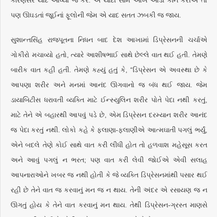
કારણસર યાદ આવ્યા જ કરે. એ યાદો સામે આંખ આડા કાન કરીએ તો
પણ ઊઘડતાં જૂઈનાં ફૂલોની જેમ એ યાદ સતત ઝબકી જ જાય.
સુશાન્તસિંહ રાજપૂતના નિધન બાદ દેશ આખામાં ડિપ્રેસનની ચર્ચાએ
ગોકીરો મચાવ્યો હતો, ત્યારે આશીષભાઈ સાથે છેલ્લે વાત થઈ હતી. તેમણે
બારીક વાત કહી હતી. તેમણે કહ્યું હતું કે, “ડિપ્રેસન એ અવસ્થા છે કે
આપણા શરીર અને મનમાં આનંદ ઊગવાનો જ બંધ થઈ જાય. જેમ
ડાયાબિટીસ ધરાવતી વ્યક્તિ માટે ઈન્સ્યુલિન શરીર પોતે પેદા નથી કરતું,
માટે તેને એ બહારથી આપવું પડે છે, એમ ડિપ્રેસન દરમ્યાન શરીર આનંદ
જ પેદા કરતું નથી. લોકો કહે કે ફલાણા-ફલાણીએ આત્મઘાતી પગલું ભર્યું,
એને બદલે તેણે કોઈ સાથે વાત કરી લીધી હોત તો હળવાશ મહેસૂસ કરત
અને આવું પગલું ન ભરત; પણ વાત કરી લેવી જોઈએ એવી સલાહ
આપનારાઓને ખબર જ નથી હોતી કે જે વ્યક્તિ ડિપ્રેસનમાંથી પસાર થઈ
રહી છે તેને વાત જ કરવાનું મન જ ન થાય. તેની અંદર એ રસાયણ જ ન
ઊગતું હોય કે તેને વાત કરવાનું મન થાય. તેથી ડિપ્રેસન-ગ્રસ્ત માણસે