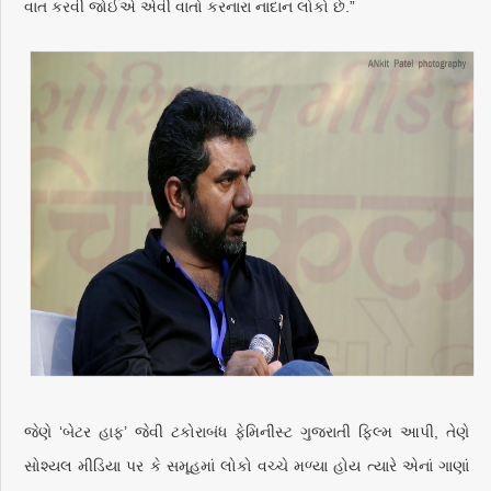
વાત કરવી જોઈએ એવી વાતો કરનારા નાદાન લોકો છે.”
જેણે ‘બેટર હાફ’ જેવી ટકોરાબંધ ફેમિનીસ્ટ ગુજરાતી ફિલ્મ આપી, તેણે
સોશ્યલ મીડિયા પર કે સમૂહમાં લોકો વચ્ચે મળ્યા હોય ત્યારે એનાં ગાણાં