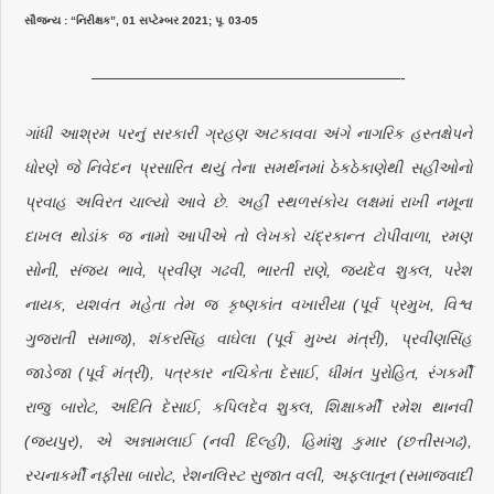
સૌજન્ય : “નિરીક્ષક”, 01 સપ્ટેમ્બર 2021; પૃ. 03-05
————————————————————-
ગાંધી આશ્રમ પરનું સરકારી ગ્રહણ અટકાવવા અંગે નાગરિક હસ્તક્ષેપને
ધોરણે જે નિવેદન પ્રસારિત થયું તેના સમર્થનમાં ઠેકઠેકાણેથી સહીઓનો
પ્રવાહ અવિરત ચાલ્યો આવે છે. અહીં સ્થળસંકોચ લક્ષમાં રાખી નમૂના
દાખલ થોડાંક જ નામો આપીએ તો લેખકો ચંદ્રકાન્ત ટોપીવાળા, રમણ
સોની, સંજય ભાવે, પ્રવીણ ગઢવી, ભારતી રાણે, જયદેવ શુક્લ, પરેશ
નાયક, યશવંત મહેતા તેમ જ કૃષ્ણકાંત વખારીયા (પૂર્વ પ્રમુખ, વિશ્વ
ગુજરાતી સમાજ), શંકરસિંહ વાઘેલા (પૂર્વ મુખ્ય મંત્રી), પ્રવીણસિંહ
જાડેજા (પૂર્વ મંત્રી), પત્રકાર નચિકેતા દેસાઈ, ધીમંત પુરોહિત, રંગકર્મી
રાજુ બારોટ, અદિતિ દેસાઈ, કપિલદેવ શુક્લ, શિક્ષાકર્મી રમેશ થાનવી
(જયપુર), એ અન્નામલાઈ (નવી દિલ્હી), હિમાંશુ કુમાર (છત્તીસગઢ),
રચનાકર્મી નફીસા બારોટ, રેશનલિસ્ટ સુજાત વલી, અફલાતૂન (સમાજવાદી