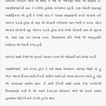
ઉંમરના લોકોને એમ જ થાય કે આ તો આપણા જેવો જ માણસ છે.
આશીષભાઈની વાત કે દલીલ હંમેશાં તર્કસભર રહેતી, પણ તેમની ધ્યાનાર્હ
લાક્ષણિકતા એ હતી કે તેઓ પાંચ કે પચાસ માણસોની વચ્ચે પોતાનો તર્ક
અલગ પડતો હોય તો પણ એ પોતાની તર્કસભર વાત જતી ન કરતા. મોટા
ભાગના લોકોનો સૂર અલગ પડતો હોય છતાં તેઓ પોતાની વાત તો મૂકતા
જ. જરા પણ ડંખ રાખ્યા વગર, ઉષ્માસભર રીતે તેઓ જે અસહમતિ
દર્શાવતા એ તેમની કળા હતી.
બાળકો સાથે તેઓ જે પ્રકારે ગમ્મત કરતા એ જોવાની મને મજા પડતી.
આશીષભાઈ, મને ખબર હોત કે તમે આમ અચાનક ચાલ્યા જશો તો હું
એક આખો દિવસ મારી દીકરી રાવીને તમારે ઘરે રમવા મોકલત અને હું પણ
એ ગમ્મતમાં સામેલ થાત. મેં મારી દીકરી સાથે ઘરમાં કેવાં રંગબેરંગી
ચિતરામણાં કર્યાં છે એ તમને દેખાડવા બોલાવત અને એ વખતે તમારા
હાવભાવ જોઈને મને કેટલો હરખ થાત.