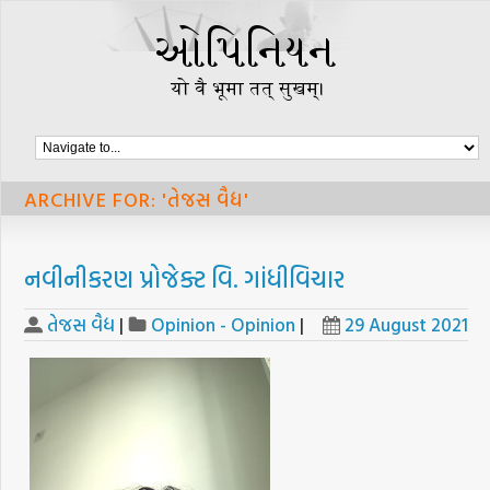
ARCHIVE FOR: 'તેજસ વૈદ્ય'
નવીનીકરણ પ્રોજેક્ટ વિ. ગાંધીવિચાર
તેજસ વૈદ્ય
|
Opinion - Opinion
|
29 August 2021