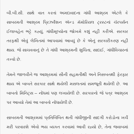
બી.બી.સી. સાથે વાત કરતાં અમદાવાદના ગાંધી આશ્રમ એટલે કે
સાબરમતી આશ્રમ પ્રિઝર્વૅશન ઍન્ડ મૅમોરિયલ ટ્રસ્ટનાં ચૅરપર્સન
ઈલાબહેન ભટ્ટે કહ્યું, ગાંધીમૂલ્યોના જોખમે કશું નહીં કરીએ. સરકાર
તરફથી એવું લેખિતમાં આપવામાં આવ્યું છે કે એનું સરકારીકરણ નહીં
થાય. જે સાચવવાનું છે તે ગાંધી આશ્રમની શુચિતા, સાદાઈ, ગાંધીવિચારનાં
તત્ત્વો છે.
તેમને જાળવીને જ આશ્રમમાં સૌની સહમતીથી અને નિસબતથી ફેરફાર
થાય એ બાબતે સરકાર સાથે થયેલી મસલતમાં સમજૂતી થયેલી છે. આ
બાબતો મિનિટ્‌સ – નોંધમાં પણ લખાયેલી છે. સરકારનો જે પત્ર આશ્રમ
પર આવ્યો તેમાં આ બાબતો નોંધાયેલી છે.
સાબરમતી આશ્રમમાં પ્રતિબિંબિત થતી ગાંધીજીની સાદગી કરોડોના ખર્ચે
મરી પરવારશે એવો ભય વ્યક્ત કરવામાં આવી રહ્યો છે, તેના જવાબમાં