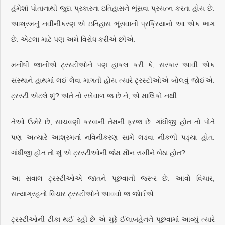
હંમેશાં પોતાનાથી જુદા પ્રકારના ઇતિહાસને ભૂંસવા પ્રયત્ન કરતા હોય છે.
આશ્રમનું નવીનીકરણ એ ઇતિહાસ ભૂંસવાની પ્રક્રિયાનો આ એક ભાગ
છે. એટલા માટે પણ અમે વિરોધ કરીએ છીએ.
મનીષી જાનીએ ટ્રસ્ટીઓને પણ હાકલ કરી કે, સરકાર આવી એક
સંસ્થાને હાથમાં લઈ લેવા માગતી હોય ત્યારે ટ્રસ્ટીઓએ બોલવું જોઈએ.
ટ્રસ્ટી એટલે શું? અંતે તો રખેવાળ જ છે ને, એ માલિકો નથી.
તેઓ ઉમેરે છે, સાચવણી કરવાની તેમની ફરજ છે. ગાંધીજી હોત તો પોતે
પણ અત્યારે આશ્રમનાં નવિનીકરણ સામે લડવા નીકળી પડ્યા હોત.
ગાંધીજી હોત તો શું એ ટ્રસ્ટીઓની જેમ મૌન રાખીને બેઠા હોત?
આ સવાલ ટ્રસ્ટીઓએ જાતને પૂછવાની જરૂર છે. આવો વિચાર,
સત્યાગ્રહનો વિચાર ટ્રસ્ટીઓને આવવો જ જોઈએ.
ટ્રસ્ટીઓની ટીકા થઈ રહી છે એ મુદ્દે ઈલાબહેનને પૂછવામાં આવ્યું ત્યારે