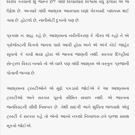
વિરોધ કરવાની શું જરૂર છે? ગાંધી વિચારધારા વિશ્વમાં વધુ ફેલાય એ જ
ઉદ્દેશ છે. અત્યારે ગાંધી આશ્રમ આસપાસ ઘણાં ગેરકાયદે બાંધકામ થઈ
ગયા છે. હોટલો છે, નાનીમોટી દુકાનો પણ છે.
પ્રકાશ ન. શાહ કહે છે, આશ્રમના નવીનીકરણ કે ગૌરવ જે કહો તે એ
પ્રોજેક્ટની વિગતો જનતા પાસે આવી હોય અને એ અંગે કોઈ જાહેર
સૂચનો કે ચર્ચા થયા હોય એ જનતા જાણતી નથી. સરકાર દિલ્હીમાં
સેન્ટ્રલ વિસ્ટા બનાવે તો એ ચાલે પણ ગાંધી આશ્રમ એ વસ્તુતઃ પ્રજાની
પોતાની જગ્યા છે.
આશ્રમના ટ્રસ્ટીઓને એ મુદ્દો પકડાવો જોઈએ કે આ આશ્રમના
ટ્રસ્ટીઓ અને સરકાર પૂરતો સીમિત સવાલ નથી. એ ભારતના
જનવિરાટની સીધી નિસબત છે. તેથી સાદગી અને શુચિતા જળવાશે એવું
ટ્રસ્ટી કે સરકાર કહે તો એનો આખો નકશો નિખાલસ ઢબે પ્રજા સમક્ષ
મૂકવો જોઈએ.