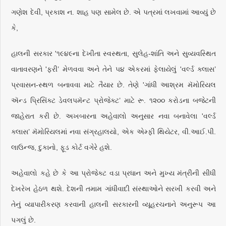
ગણેશ દેવી, પ્રકાશ ન. શાહ પણ સામેલ છે. એ પત્રમાં લખવામાં આવ્યું છે
કે,
હાલની સરકાર '૧૯૪૯ના દેખીતા સ્વસ્થતા, સુલેહ-શાંતિ અને સુવ્યવસ્થિત
વાતાવરણને 'ફરી’ મેળવવા અને તેને ૫૪ એકરમાં ફેલાયેલું 'વર્લ્ડ ક્લાસ’
પ્રવાસન-સ્થળ બનાવવા માટે તૈયાર છે. તેણે 'ગાંધી આશ્રમ મૅમોરિયલ
ઍન્ડ પ્રિસિંક્ટ ડેવલપમૅન્ટ પ્રોજેક્ટ’ માટે રૂ. ૧૨૦૦ કરોડના બજેટની
જાહેરાત કરી છે. અખબારના અહેવાલો અનુસાર નવા બનાવેલા 'વર્લ્ડ
ક્લાસ’ મૅમોરિયલમાં નવા સંગ્રહાલયો, એક એમ્ફી થિયેટર, વી.આઈ.પી.
લાઉન્જ, દુકાનો, ફૂડ કોર્ટ વગેરે હશે.
અહેવાલો કહે છે કે આ પ્રોજેક્ટ વડા પ્રધાન અને મુખ્ય મંત્રીની સીધી
દેખરેખ હેઠળ થશે. દેશની તમામ ગાંધીવાદી સંસ્થાઓને સરખી કરવી અને
તેનું વ્યાપારીકરણ કરવાની હાલની સરકારની વ્યૂહરચનાને અનુરૂપ આ
પગલું છે.