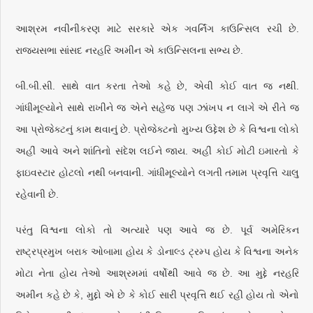
આશ્રમ નવીનીકરણ માટે સરકારે એક ગવર્નિંગ કાઉન્સિલ રચી છે.
રાજ્યસભા સાંસદ નરહરિ અમીન એ કાઉન્સિલના સભ્ય છે.
બી.બી.સી. સાથે વાત કરતા તેઓ કહે છે, એવી કોઈ વાત જ નથી.
ગાંધીમૂલ્યોને સાથે રાખીને જ એને સહેજ પણ ઝાંખપ ન લાગે એ રીતે જ
આ પ્રોજેક્ટનું કામ થવાનું છે. પ્રોજેક્ટનો મુખ્ય ઉદ્દેશ છે કે વિશ્વના લોકો
અહીં આવે અને શાંતિનો સંદેશ લઈને જાય. અહીં કોઈ મોટી ઇમારતો કે
ફાઇવસ્ટાર હોટલો નથી બનવાની. ગાંધીમૂલ્યોને લગતી તમામ પ્રવૃત્તિ ચાલુ
રહેવાની છે.
પરંતુ વિશ્વના લોકો તો અત્યારે પણ આવે જ છે. પૂર્વ અમેરિકન
રાષ્ટ્રપ્રમુખ બરાક ઓબામા હોય કે ડોનાલ્ડ ટ્રમ્પ હોય કે વિશ્વના અનેક
મોટા નેતા હોય તેઓ આશ્રમમાં વર્ષોથી આવે જ છે. આ મુદ્દે નરહરિ
અમીન કહે છે કે, મુદ્દો એ છે કે કોઈ સારી પ્રવૃત્તિ થઈ રહી હોય તો એનો