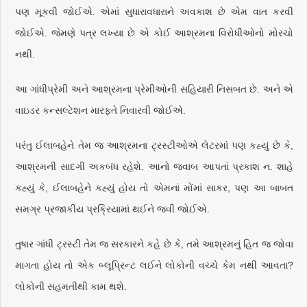
પણ મૂકવી જોઈએ. એમાં સુધારાવધારાને અવકાશ છે એમ વાત કરવી
જોઈએ. જેમણે પત્ર લખ્યા છે એ કોઈ આશ્રમના વિરોધીઓનો મોરચો
નથી.
આ ગાંધીપ્રેમી અને આશ્રમના પ્રેમીઓની સહિયારી નિસબત છે. અને એ
વાઇડર કન્સલ્ટેશન મારફતે નિવારવી જોઈએ.
પરંતુ ઈલાબહેને તેમ જ આશ્રમના ટ્રસ્ટીઓએ લેટરમાં પણ કહ્યું છે કે,
આશ્રમની સાદગી અકબંધ રહેશે. આનો જવાબ આપતાં પ્રકાશ ન. શાહે
કહ્યું કે, ઈલાબહેને કહ્યું હોય તો એમનાં મોંમાં સાકર, પણ આ બાબત
સમગ્ર પ્રજાકીય પ્રક્રિયામાં થઈને જવી જોઈએ.
તુષાર ગાંધી ટ્રસ્ટી તેમ જ સરકારને કહે છે કે, તમે આશ્રમનું હિત જ જોવા
માગતા હોય તો એક બ્લૂપ્રિન્ટ લઈને લોકોની વચ્ચે કેમ નથી આવતા?
લોકોની સહમતીથી કામ થશે.