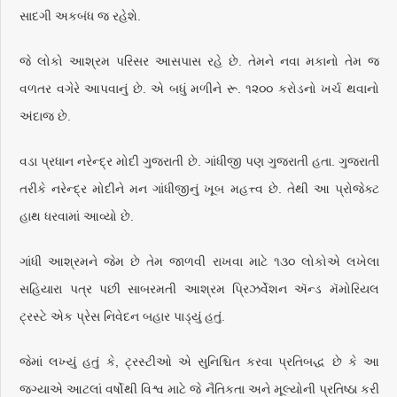
સાદગી અકબંધ જ રહેશે.
જે લોકો આશ્રમ પરિસર આસપાસ રહે છે. તેમને નવા મકાનો તેમ જ
વળતર વગેરે આપવાનું છે. એ બધું મળીને રૂ. ૧૨૦૦ કરોડનો ખર્ચ થવાનો
અંદાજ છે.
વડા પ્રધાન નરેન્દ્ર મોદી ગુજરાતી છે. ગાંધીજી પણ ગુજરાતી હતા. ગુજરાતી
તરીકે નરેન્દ્ર મોદીને મન ગાંધીજીનું ખૂબ મહત્ત્વ છે. તેથી આ પ્રોજેક્ટ
હાથ ધરવામાં આવ્યો છે.
ગાંધી આશ્રમને જેમ છે તેમ જાળવી રાખવા માટે ૧૩૦ લોકોએ લખેલા
સહિયારા પત્ર પછી સાબરમતી આશ્રમ પ્રિઝર્વેશન ઍન્ડ મૅમોરિયલ
ટ્રસ્ટે એક પ્રેસ નિવેદન બહાર પાડ્યું હતું.
જેમાં લખ્યું હતું કે, ટ્રસ્ટીઓ એ સુનિશ્ચિત કરવા પ્રતિબદ્ધ છે કે આ
જગ્યાએ આટલાં વર્ષોથી વિશ્વ માટે જે નૈતિકતા અને મૂલ્યોની પ્રતિષ્ઠા કરી