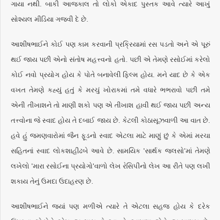
ગાયા નથી. બાકી આજકાલ તો લોકો એકાદ પુસ્તક આવે ત્યારે આખું
સોશ્યલ મીડિયા ગજવી દે છે.
આશીષભાઈને કોઈ પણ કામ કરવાની પ્રક્રિયામાં રસ પડતો અને એ પૂરું
થઈ જાય પછી એનો સંતોષ મહત્ત્વનો હતો. પછી એ તેમણે રસોઈમાં કરેલો
કોઈ નવો પ્રયોગ હોય કે પોતે બનાવેલી ફિલ્મ હોય. મને યાદ છે કે એક
વખત તેમણે કહ્યું હતું કે મરચું ખોરાકમાં તમે વધારે ભભરાવો પછી તમે
એની તીખાશને તો માણી શકો પણ એ તીખાશ હાવી થઈ જાય પછી અન્ય
તત્ત્વોના જે સ્વાદ હોય તે દબાઈ જાય છે. કેટલી કોઠાસૂઝવાળી આ વાત છે.
હવે હું જમણવારોમાં જૈન ફૂડનો સ્વાદ એટલા માટે માણું છું કે એમાં મરચા
સહિતનાં સ્વાદ લોકશાહીઢબે આવે છે. સામયિક 'સાર્થક જલસો'માં તેમણે
લખેલો 'મારા રસોઈના પ્રયોગો'વાળો લેખ રેસિપીનો લેખ આ રીતે પણ લખી
શકાય તેનું ઉમદા ઉદાહરણ છે.
આશીષભાઈને જ્યાં પણ મળીએ ત્યારે તે એટલા સહજ હોય કે દરેક