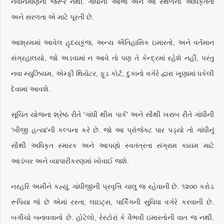
નવનિર્માણની જરૂર નથી. ગાંધીની આભા અને આ સ્થળની અધિકૃતતા
અને સરળતા એ માટે પૂરતી છે.
આશ્રમમાં આવેલ હૃદયકુંજ, અન્ય ઐતિહાસિક ઇમારતો, અને વર્તમાન
સંગ્રહાલયો, જો અડવામાં ન આવે તો પણ તે કેન્દ્રમાં રહેશે નહીં, પરંતુ
નવા મ્યુઝિયમ, એમ્ફી થિયેટર, ફૂડ કોર્ટ, દુકાનો વગેરે દ્વારા ખૂણામાં ધકેલી
દેવામાં આવશે.
સૂચિત યોજના શ્રેષ્ઠ રીતે 'ગાંધી થીમ પાર્ક' અને સૌથી ખરાબ રીતે ગાંધીની
'બીજી હત્યા'ની કલ્પના કરે છે. જો આ પ્રોજેક્ટ પાર પડ્યો તો ગાંધીનું
સૌથી અધિકૃત સ્મારક અને આપણો સ્વતંત્રતા સંગ્રામ કાયમ માટે
આડંબર અને વ્યાપારીકરણમાં ખોવાઈ જશે.
નરહરિ અમીને કહ્યું, ગાંધીજીની પ્રવૃત્તિ ચાલુ જ રહેવાની છે. ૧૨૦૦ કરોડ
રૂપિયા જે છે એમાં રસ્તા, લાઇટ્‌સ, પાર્કિંગની સુવિધા વગેરે કરવાની છે.
બગીચો બનાવવાનો છે. હોટેલો, રેસ્ટોરાં કે વૈભવી ઇમારતોની વાત જ નથી.