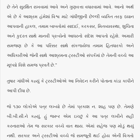
છે તેને સુરક્ષિત રાખવામાં આવે અને ગુણવત્તા વધારવામાં આવે. આનો અર્થ
એ છે કે આશ્રમ હંમેશાં વિશ્વ માટે ગાંધીજીની છેલ્લી વ્યક્તિ તરફ ધ્યાન
આપવાની હાકલ, તમામ બાબતોમાં સાદાઈ, કરકસર, મિતવ્યવસ્થા, શુચિતા
અને કુદરત સાથે માનવી પ્રત્યેનો આધરનો સંદેશ આપતો રહેશે. અમારી
સમજણ છે કે આ પરિસર સાથે સંકળાયેલા તમામ હિતધારકો અને
અધિકારીઓ જેની સાથે આશ્રમના ટ્રસ્ટીઓ સંપર્કમાં છે તેમની વચ્ચે આ
મૂલ્યો વિશે સમજ પ્રવર્તે છે."
તુષાર ગાંધીએ કહ્યું કે ટ્રસ્ટીઓએ આ નિવેદન કરીને પોતાના કાંડા કાપીને
આપી દીધા છે.
જે ૧૩૦ લોકોએ પત્ર લખ્યો છે તેમાં પ્રકાશ ન. શાહ પણ છે. તેમણે
બી.બી.સી.ને કહ્યું, હું જરૂર એમ ઇચ્છું કે આ પત્ર લખીને સહી
કરનારાઓ તેમ જ સરકાર વચ્ચે વાત થાય. એમાં સહેજ પણ મોડું થયું
નથી. સરકાર અને ટ્રસ્ટીઓ વચ્ચે જે સમજૂતી થઈ હોય એની વિગતો