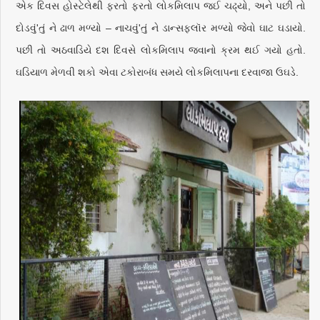
એક દિવસ હોસ્ટેલેથી ફરતો ફરતો લોકમિલાપ જઈ ચઢ્યો, અને પછી તો
દોડવું'તું ને ઢાળ મળ્યો – નાચવું'તું ને ડાન્સફ્લૉર મળ્યો જેવો ઘાટ ઘડાયો.
પછી તો અઠવાડિયે દશ દિવસે લોકમિલાપ જવાનો ક્રમ થઈ ગયો હતો.
ઘડિયાળ મેળવી શકો એવા ટકોરાબંધ સમયે લોકમિલાપના દરવાજા ઉઘડે.