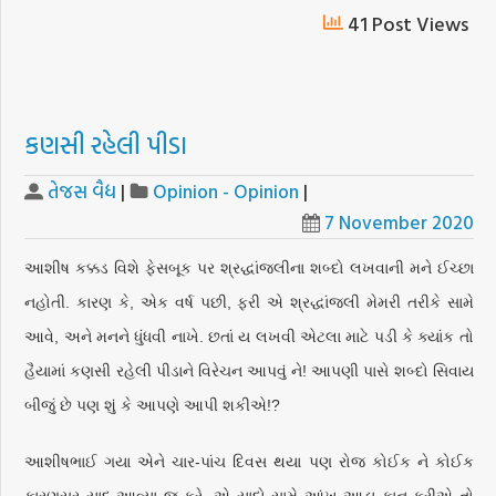
41 Post Views
કણસી રહેલી પીડા
તેજસ વૈદ્ય
|
Opinion - Opinion
|
7 November 2020
આશીષ કક્કડ વિશે ફેસબૂક પર શ્રદ્ધાંજલીના શબ્દો લખવાની મને ઈચ્છા
નહોતી. કારણ કે, એક વર્ષ પછી, ફરી એ શ્રદ્ધાંજલી મેમરી તરીકે સામે
આવે, અને મનને ધુંધવી નાખે. છતાં ય લખવી એટલા માટે પડી કે ક્યાંક તો
હૈયામાં કણસી રહેલી પીડાને વિરેચન આપવું ને! આપણી પાસે શબ્દો સિવાય
બીજું છે પણ શું કે આપણે આપી શકીએ!?
આશીષભાઈ ગયા એને ચાર-પાંચ દિવસ થયા પણ રોજ કોઈક ને કોઈક