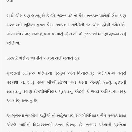
લેવા.
સાથે એમ પણ લખ્યું છે કે જો જરૂર પડે તો પૈસા સરકાર પાસેથી લેવા પણ
સરકારની ભૂમિકા ફક્ત પૈસા આપનાર તરીકેની જ એમાં હોવી જોઈએ.
એમાં કોઈ પણ જાતનું કામ કરવાનું હોય તો એ ટ્રસ્ટની ધારણા મુજબ થવું
જોઈએ.
સરકારે ભંડોળ આપીને અલગ થઈ જવાનું રહે.
ગુજરાતી સાહિત્ય પરિષદના પ્રમુખ અને વિચારપત્ર ‘નિરીક્ષક’ના તંત્રી
પ્રકાશ ન. શાહ સાથે બી’બી’સી'એ વાત કરતા એમણે કહ્યું, હાલની
સરકારનું વલણ મૅગલોમૅનિયક પ્રકારનું એટલે કે ભવ્ય-અતિભવ્ય તરફ
આકર્ષણ ધરાવતું છે.
આશ્રમના સંદર્ભમાં કહીએ તો સહેજ પણ મૅગલોમૅનિયક રીતે પ્રગટ થાય
એટલે ગાંધીની વિચારસરણી કરતાં વિરુદ્ધ છે. સરદાર પટેલની પ્રતિમા