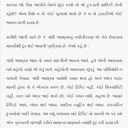
સરકાર જો પૈસા આપીને તેમને છૂટા કરશે તો એ ટુકડાની માલિકી કોની
રહેશે? એના વિશે ન તો કોઈ ખુલાસો થયો છે કે ન તો ટ્રસ્ટીઓ કોઈ
જવાબ માગી રહ્યા છે.
મનીષી જાની માને છે કે ગાંધી આશ્રમનું નવીનીકરણ એ તેને છેવાડાના
માનવીથી દૂર થઈ જવાની પ્રક્રિયા છે. તેઓ કહે છે :
ગાંધી આશ્રમ જાવ તો તમને સાદગીની ભાવના આવે. હવે એની આસપાસ
તમે મહેલો ચણો એ કેવું લાગે. મહેલોની આસપાસ ઝૂંપડું. આ પરિસ્થિતિ ન
ચલાવી લેવાય. ગાંધી આશ્રમ પાસેથી પસાર થતા હો અને અંદર લટાર
મારવી હોય તો તે એકદમ સરળ છે. કોઈ ટિકિટ નહીં, કોઈ સિક્યૉરિટી
નહીં. તરત તમે અંદર જઈ શકો છો. કોઈ બંધન નથી, સહજ છે. જ્યારે
ટિકિટો આવે, બંધન થઈ જાય, ખાદીના બ્યૂટિક થઈ જાય. ચકચકિત
દુકાનોમાં ખાદી વેચાય. આ બધું ચલાવવા માટે ટિકિટ તો રાખવી જ પડે તમે
એક પ્રકારની ચાળણી કરીને સામાન્ય માણસને ત્યાંથી દૂર કરી રહ્યા છો.