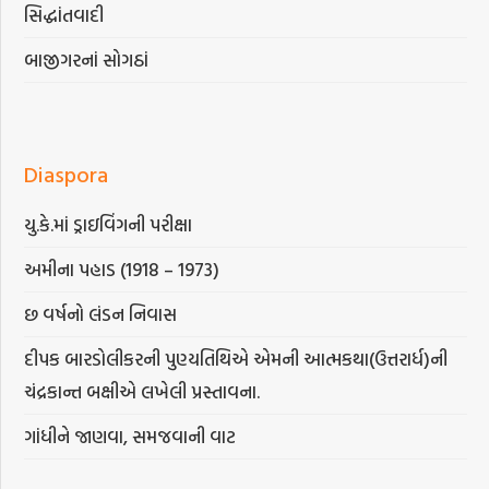
સિદ્ધાંતવાદી
બાજીગરનાં સોગઠાં
Diaspora
યુ.કે.માં ડ્રાઇવિંગની પરીક્ષા
અમીના પહાડ (1918 – 1973)
છ વર્ષનો લંડન નિવાસ
દીપક બારડોલીકરની પુણ્યતિથિએ એમની આત્મકથા(ઉત્તરાર્ધ)ની
ચંદ્રકાન્ત બક્ષીએ લખેલી પ્રસ્તાવના.
ગાંધીને જાણવા, સમજવાની વાટ