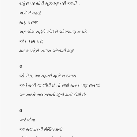
ચહેરા પર થોડી મૂંઝવણ તરી આવી ..
પછી મેં કહ્યું
માફ કરજો
પણ એમ ચહેરો જોઈને ઓળખાણ ન પડે ..
એક કામ કરો,
માસ્ક પહેરો, કદાચ ઓળખી શકું
૨
જો બેટા, આપણાથી મૂછો ન રખાય
અને રાખી જ લીધી છે તો સાથે માસ્ક પણ રાખજે.
આ માસ્કે ભલભલાની મૂંછો ઢાંકી દીધી છે
૩
અરે ભૈયા
આ સલવારની મેંચિંગવાળો