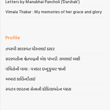
Letters by Manubhai Pancholi (‘Darshak’)
Vimala Thakar : My memories of her grace and glory
Profile
તપસ્વી સારસ્વત ધીરુભાઈ ઠાકર
સરસ્વતીના શ્વેતપદ્મની એક પાંખડી: રામભાઈ બક્ષી
વંચિતોની વાચા : પત્રકાર ઇન્દુકુમાર જાની
અમારાં કાલિન્દીતાઈ
સ્વતંત્ર ભારતના સેનાની કોકિલાબહેન વ્યાસ