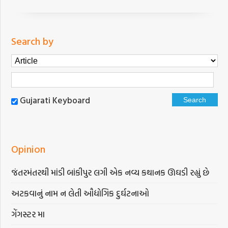
Search by
Gujarati Keyboard
Opinion
જંતરમંતરથી માંડી બાંકીપુર લગી એક નવ્ય કથાનક ઊઘડી રહ્યું છે
અટકવાનું નામ ન લેતી ઔદ્યોગિક દુર્ઘટનાઓ
ગેંગસ્ટર મા