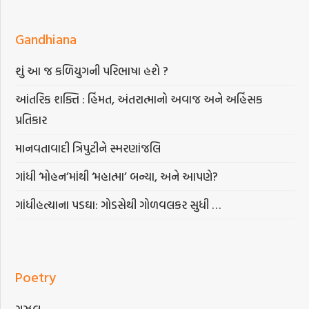
Gandhiana
શું આ જ કળિયુગની પરિભાષા હશે ?
આંતરિક શક્તિ : હિંમત, અંતરાત્માનો અવાજ અને અહિંસક
પ્રતિકાર
માનવતાવાદી ત્રિપુટીને સ્મરણાંજલિ
ગાંધી ‘મોહન’માંથી ‘મહાત્મા’ બન્યા, અને આપણે?
ગાંધીહત્યાના પડઘા: ગોડસેથી ગોળવલકર સુધી …
Poetry
ગઝલ