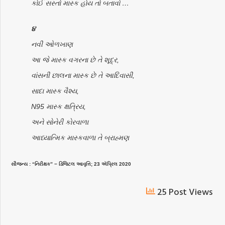
કોઈ સસ્તો માસ્ક હોય તો બતાવો …
૪
નવી ઓળખાણ
આ જે માસ્ક વગરના છે તે શૂદ્ર,
વાંસની છાલના માસ્ક છે તે આદિવાસી,
સાદા માસ્ક વૈશ્ય,
N95 માસ્ક ક્ષત્રિય,
અને સોનેરી કોરવાળા
આધ્યાત્મિક માસ્કવાળા તે બ્રાહ્મણ
સૌજન્ય : “નિરીક્ષક” − ડિજિટલ આવૃત્તિ; 23 ઍપ્રિલ 2020
25 Post Views