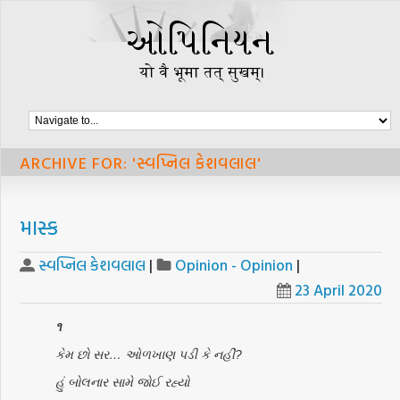
ARCHIVE FOR: 'સ્વપ્નિલ કેશવલાલ'
માસ્ક
સ્વપ્નિલ કેશવલાલ
|
Opinion - Opinion
|
23 April 2020
૧
કેમ છો સર… ઓળખાણ પડી કે નહીં?
હું બોલનાર સામે જોઈ રહ્યો