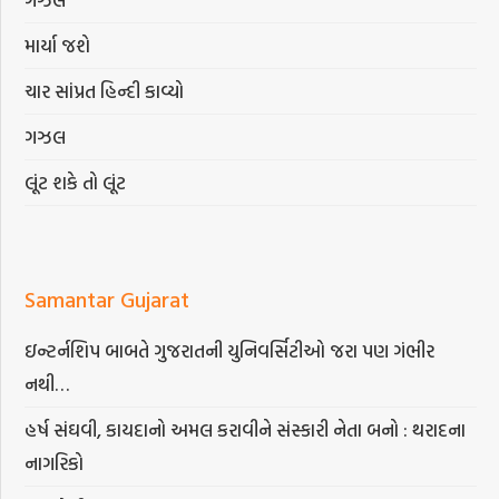
માર્યા જશે
ચાર સાંપ્રત હિન્દી કાવ્યો
ગઝલ
લૂંટ શકે તો લૂંટ
Samantar Gujarat
ઇન્ટર્નશિપ બાબતે ગુજરાતની યુનિવર્સિટીઓ જરા પણ ગંભીર
નથી…
હર્ષ સંઘવી, કાયદાનો અમલ કરાવીને સંસ્કારી નેતા બનો : થરાદના
નાગરિકો