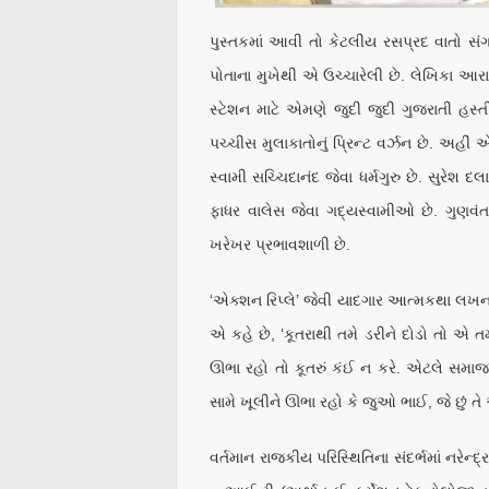
પુસ્તકમાં આવી તો કેટલીય રસપ્રદ વાતો સંગ્ર
પોતાના મુખેથી એ ઉચ્ચારેલી છે. લેખિકા આરાધ
સ્ટેશન માટે એમણે જુદી જુદી ગુજરાતી હસ્
પચ્ચીસ મુલાકાતોનું પ્રિન્ટ વર્ઝન છે. અહીં 
સ્વામી સચ્ચિદાનંદ જેવા ધર્મગુરુ છે. સુરે
ફાધર વાલેસ જેવા ગદ્યસ્વામીઓ છે. ગુણવંત શ
ખરેખર પ્રભાવશાળી છે.
‘એક્શન રિપ્લે’ જેવી યાદગાર આત્મકથા લખનાર 
એ કહે છે, ‘કૂતરાથી તમે ડરીને દોડો તો એ 
ઊભા રહો તો કૂતરું કંઈ ન કરે. એટલે સમાજન
સામે ખૂલીને ઊભા રહો કે જુઓ ભાઈ, જે છું તે આ
વર્તમાન રાજકીય પરિસ્થિતિના સંદર્ભમાં નરેન