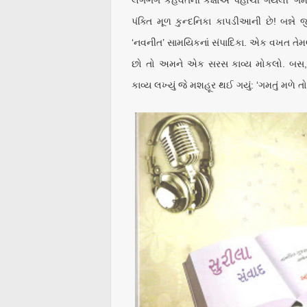
લગભગ કહેવતની કક્ષાએ પહોંચી ગયેલી ‘ગમતા
પંક્તિ મૂળ કુન્દનિકા કાપડીઆની છે! બન્ન
‘નવનીત’ સામયિકનાં સંપાદિકા. એક વખત તેમણે
છો તો અમને એક સરસ કાવ્ય મોકલો. બસ, આ
કાવ્ય લખ્યું જે મશહૂર થઈ ગયું: ‘ગમતું મળે