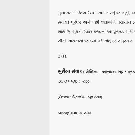
મુલાકાતમાં કેવળ ઉત્તર આપનારનું જ નહીં, બલકે 
સવાલો પૂછે છે અને પછી જવાબોને પચાવીને શ
થાય છે. સુઘડ છપાઈ ધરાવતાં આ પુસ્તક સાથ
સીડી. વાંચવાનો જલસો પડે એવું સુંદર પુ
0 0 0
સુરીલા સંવાદ :
લેખિકા : આરાધના ભટ્ટ • પ્ર
૩૯૫/ • પૃષ્ઠ : ૨૩૮
(સૌજન્ય : ચિત્રલેખા – જૂન ૨૦૧૩)
Sunday, June 30, 2013