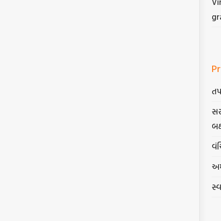
Vi
gr
Pr
તપ
સર
બક
વંચ
અમ
સ્