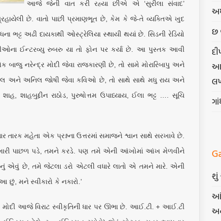
આજે જેની વાત કરી રહ્યા છીએ એ ‘સુરીલા સંવાદ’
અમ
હાયેલી છે. વાતો પાછી પ્રમાણભૂત છે, કેમ કે જે-તે વ્યક્તિએ ખુદ
છ 
ના ભટ્ટ અઢી દાયકાથી ઓસ્ટ્રેલિયા સ્થાયી થયાં છે. સિડની રેડિયો
તીઓના ઈન્ટરવ્યુ રુબરુ યા તો ફોન પર કર્યા છે. આ પુસ્તક આવી
દી
આત્
એક બાજુ નરેન્દ્ર મોદી જેવા રાજકારણી છે, તો સામે મોરારિબાપુ અને
લખ
શ દલાલ અને અનિલ જોષી જેવા કવિઓ છે, તો સાથે સાથે મધુ રાય અને
ાહ, શાહબુદ્દીન રાઠોડ, પુરુષોત્તમ ઉપાધ્યાય, ઈલા ભટ્ટ …. સૂચિ
ગા
તારક મહેતા એક પ્રશ્નના ઉત્તરમાં સમાજને શ્વાન સાથે સરખાવે છે.
G
તમારી પાછળ પડે, તમને કરડે. પણ તમે એની આંખોમાં આંખ મેળવીને
ું એવું છે, તમે જેટલા ડરો એટલી વધારે લાતો એ તમને મારે. એની
શુ
 છું, મને સ્વીકારો કે નકારો.’
આં
્દ્ર મોદી આજે વિરાટ સ્વીકૃતિની ધાર પર ઊભા છે. આઈ.ટી. + આઈ.ટી
અન