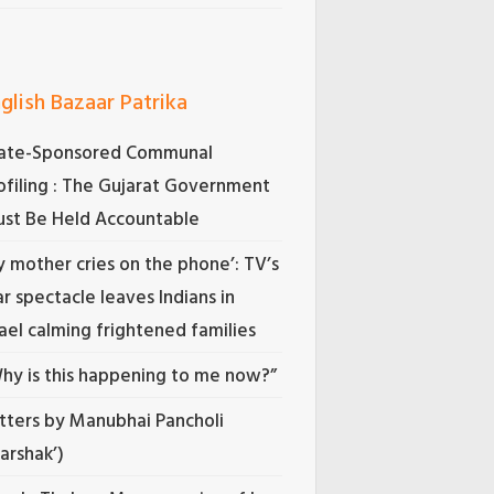
glish Bazaar Patrika
ate-Sponsored Communal
ofiling : The Gujarat Government
st Be Held Accountable
 mother cries on the phone’: TV’s
r spectacle leaves Indians in
rael calming frightened families
hy is this happening to me now?”
tters by Manubhai Pancholi
Darshak’)