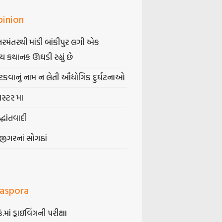
pinion
તરમંતરથી માંડી બાંકીપુર લગી એક
્ય કથાનક ઊઘડી રહ્યું છે
કવાનું નામ ન લેતી ઔદ્યોગિક દુર્ઘટનાઓ
ગસ્ટર મા
્ધાંતવાદી
જીગરનાં સોગઠાં
iaspora
કે.માં ડ્રાઇવિંગની પરીક્ષા