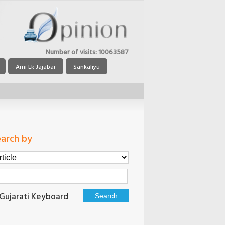
Number of visits:
10063587
Ami Ek Jajabar
Sankaliyu
arch by
Gujarati Keyboard