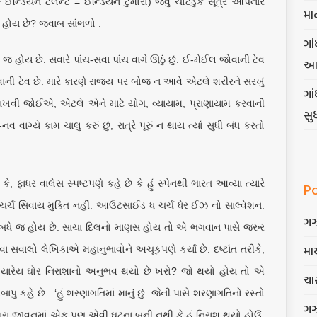
ઈન્ડિયન ટેલેન્ટ = ઈન્ડિયન ટુમોરો) જેવું ચોટડુક સૂત્ર આપનાર
મા
વી હોય છે? જવાબ સાંભળો .
ગાં
હોય છે. સવારે પાંચ-સવા પાંચ વાગે ઊઠું છું. ઈ-મેઈલ જોવાની ટેવ
આ
ાંચવાની ટેવ છે. મારે કારણે રાજ્ય પર બોજ ન આવે એટલે શરીરને સરખું
ગા
ાખવી જોઈએ, એટલે એને માટે યોગ, વ્યાયામ, પ્રાણાયામ કરવાની
સુ
 વાગ્યે કામ ચાલુ કરું છું, રાત્રે પૂરું ન થાય ત્યાં સુધી બંધ કરતો
, ફાધર વાલેસ સ્પષ્ટપણે કહે છે કે હું સ્પેનથી ભારત આવ્યા ત્યારે
P
ર્ચ સિવાય મુક્તિ નહીં. આઉટસાઈડ ધ ચર્ચ ધેર ઈઝ નો સાલ્વેશન.
ગ
િ બધે જ હોય છે. સાચા દિલનો માણસ હોય તો એ ભગવાન પાસે જરુર
માર
ાલો લેખિકાએ મહાનુભાવોને અચૂકપણે કર્યાં છે. દષ્ટાંત તરીકે,
ં ક્યારેય ઘોર નિરાશાનો અનુભવ થયો છે ખરો? જો થયો હોય તો એ
ચાર
ુ કહે છે : ‘હું શરણાગતિમાં માનું છું. જેની પાસે શરણાગતિનો રસ્તો
ગ
 મારા જીવનમાં એક પણ એવી ઘટના બની નથી કે હું નિરાશ થયો હોઉં.