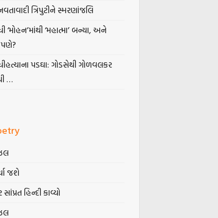
નવતાવાદી ત્રિપુટીને સ્મરણાંજલિ
ધી ‘મોહન’માંથી ‘મહાત્મા’ બન્યા, અને
પણે?
ંધીહત્યાના પડઘા: ગોડસેથી ગોળવલકર
ધી …
oetry
ઝલ
્યા જશે
 સાંપ્રત હિન્દી કાવ્યો
ઝલ