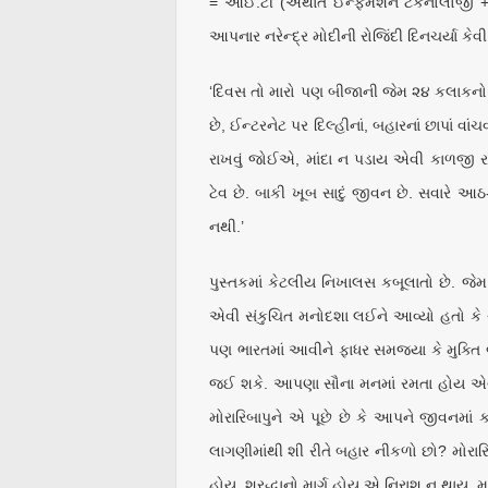
= આઈ.ટી (અર્થાત ઈન્ફર્મેશન ટેકનોલોજી + 
આપનાર નરેન્દ્ર મોદીની રોજિંદી દિનચર્યા કે
‘દિવસ તો મારો પણ બીજાની જેમ ૨૪ કલાકનો જ 
છે, ઈન્ટરનેટ પર દિલ્હીનાં, બહારનાં છાપાં વ
રાખવું જોઈએ, માંદા ન પડાય એવી કાળજી ર
ટેવ છે. બાકી ખૂબ સાદું જીવન છે. સવારે આઠ-નવ
નથી.’
પુસ્તકમાં કેટલીય નિખાલસ કબૂલાતો છે. જેમ કે
એવી સંકુચિત મનોદશા લઈને આવ્યો હતો કે ચ
પણ ભારતમાં આવીને ફાધર સમજ્યા કે મુક્ત
જઈ શકે. આપણા સૌના મનમાં રમતા હોય એવા સવ
મોરારિબાપુને એ પૂછે છે કે આપને જીવનમા
લાગણીમાંથી શી રીતે બહાર નીકળો છો? મોરારિબાપ
હોય, શ્રદ્ધાનો માર્ગ હોય એ નિરાશ ન થાય.