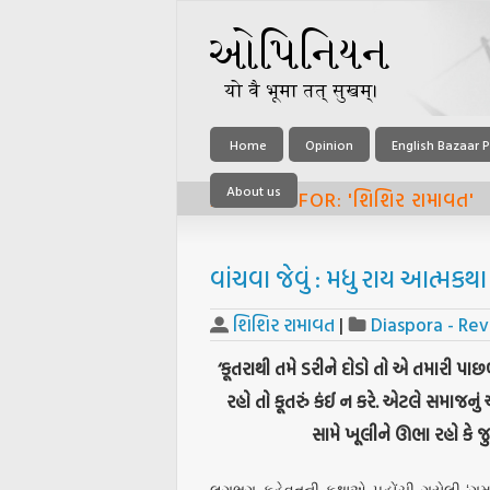
Home
Opinion
English Bazaar P
About us
ARCHIVE FOR: 'શિશિર રામાવત'
વાંચવા જેવું : મધુ રાય આત્મકથા
શિશિર રામાવત
|
Diaspora - Re
‘કૂતરાથી તમે ડરીને દોડો તો એ તમારી પ
રહો તો કૂતરું કંઈ ન કરે. એટલે સમાજનું
સામે ખૂલીને ઊભા રહો કે જુઓ