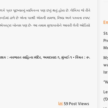
પ્રશ્ન પૂછનારનું વ્યક્તિત્ત્વ પણ છતું થતું હોય છે. લેખિકા જે રીતે
બ્દોમાં ઢાળે છે એના પરથી એમની સમજ, નિષ્ઠા અને પક્વતા સ્પષ્ટ
En
ે એક્સ્ટ્રા બોનસ પણ છે- આ તમામ મુલાકાતોને આવરી લેતી ઓડિયો
St
સ્તક.
Pr
Mu
My
કાશક : નવભારત સાહિત્ય મંદિર, અમદાવાદ-૧, મુંબઈ-૧ • કિંમત : રૂ.
wa
Is
“W
Le
(‘
59 Post Views