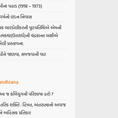
ીના પહાડ (1918 – 1973)
વર્ષનો લંડન નિવાસ
પક બારડોલીકરની પુણ્યતિથિએ એમની
મકથા(ઉત્તરાર્ધ)ની ચંદ્રકાન્ત બક્ષીએ
ેલી પ્રસ્તાવના.
ંધીને જાણવા, સમજવાની વાટ
andhiana
ં આ જ કળિયુગની પરિભાષા હશે ?
તરિક શક્તિ : હિંમત, અંતરાત્માનો અવાજ
ે અહિંસક પ્રતિકાર