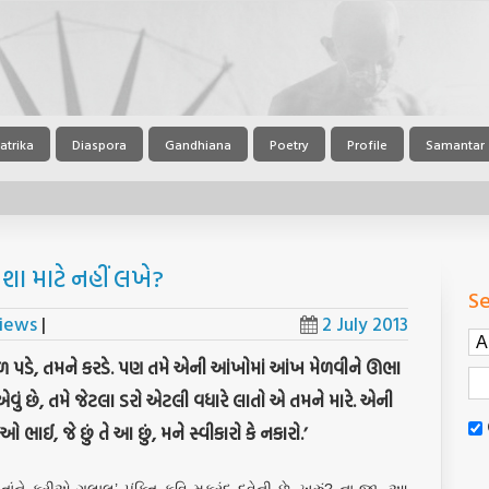
atrika
Diaspora
Gandhiana
Poetry
Profile
Samantar
 શા માટે નહીં લખે?
Se
views
|
2 July 2013
ાછળ પડે, તમને કરડે. પણ તમે એની આંખોમાં આંખ મેળવીને ઊભા
 એવું છે, તમે જેટલા ડરો એટલી વધારે લાતો એ તમને મારે. એની
 ભાઈ, જે છું તે આ છું, મને સ્વીકારો કે નકારો.’