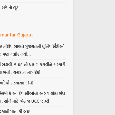
ટ શકે તો લૂંટ
mantar Gujarat
્ટર્નશિપ બાબતે ગુજરાતની યુનિવર્સિટીઓ
ા પણ ગંભીર નથી…
્ષ સંઘવી, કાયદાનો અમલ કરાવીને સંસ્કારી
તા બનો : થરાદના નાગરિકો
ખરેચી સત્યાગ્રહ : 1-8
સ્લિમો કે આદિવાસીઓના અલગ ચોકા બંધ
ો : સૌને માટે એક જ UCC જરૂરી
્રકાળી માતા કી જય!