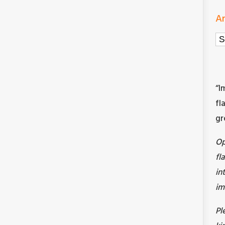
Ar
Ar
“I
fl
gr
O
fl
in
im
Pl