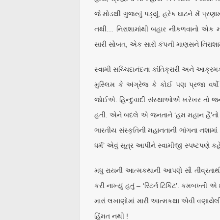
જે મોડથી ગુજરવું પડ્યું, હરેક ઘાટને મેં પ્ર
નથી… નિરાશામાંથી બહાર નીકળવાનો એક મોટા
સારી સોબત, એક સારી કંપની માણસને નિરાશામા
સ્વામી સચ્ચિદાનંદના કાંતિક્રારી અને આક્રમક
મુસ્લિમ કે અંગ્રેજ કે કોઈ પણ પ્રજા વર
જોઈએ. હિન્દુવાદી સંસ્થાઓએે ખરેખર ત
હતી. એને બદલે એ જનતાને ‘હમ મહાન હૈ’નો 
ભારતીય સંસ્કૃતિની મહાનતાની ભાંગના નશામા
ધર્મ’ એવું સૂત્ર આપીને સ્વામીજી સ્પષ્ટપણે 
મધુ રાયની આત્મકથાની આપણે સૌ તીવ્રતાથી ર
કરી નાખ્યું હતું – ‘રિટર્ન ટિકિટ’. કમબખ્તી
મારાં લખાણોમાં મારી આત્મકથા એવી વણાયેલ
હિંમત નથી !