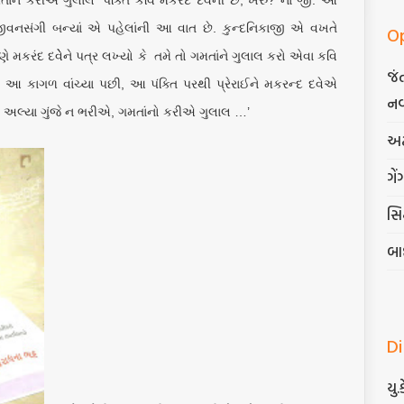
ંને કરીએ ગુલાલ’ પંક્તિ કવિ મકરંદ દવેની છે, ખરું? ના જી. આ
ે જીવનસંગી બન્યાં એ પહેલાંની આ વાત છે. કુન્દનિકાજી એ વખતે
O
 મકરંદ દવેેને પત્ર લખ્યો કે તમે તો ગમતાંને ગુલાલ કરો એવા કવિ
જં
 કાગળ વાંચ્યા પછી, આ પંક્તિ પરથી પ્રેરાઈને મકરન્દ દવેએ
નવ
 તો અલ્યા ગુંજે ન ભરીએ, ગમતાંનો કરીએ ગુલાલ …’
અટ
ગેં
સિદ
બા
D
યુ.