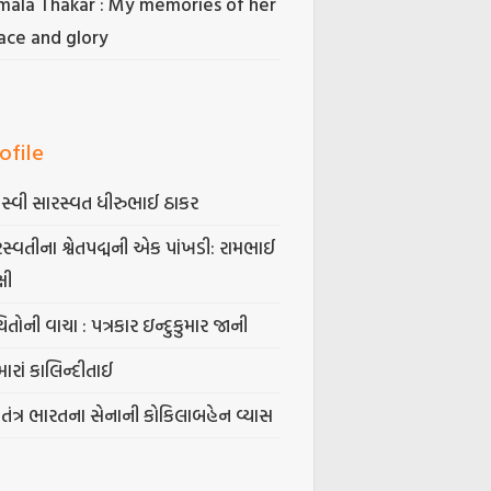
mala Thakar : My memories of her
ace and glory
ofile
સ્વી સારસ્વત ધીરુભાઈ ઠાકર
સ્વતીના શ્વેતપદ્મની એક પાંખડી: રામભાઈ
્ષી
િતોની વાચા : પત્રકાર ઇન્દુકુમાર જાની
ારાં કાલિન્દીતાઈ
વતંત્ર ભારતના સેનાની કોકિલાબહેન વ્યાસ