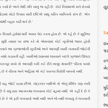
લૂં
ણામ કર્યા છે અને તેથી ગતિ ચાલુ જ રહી છે. કોઈ નિરાશાએ મને રોક્યો
માં મોટો ઉપાય મારી દષ્ટિએ સાધુ ચરિત વ્યક્તિનો સંગ છે. એક
ંથી બહાર કાઢી શકે છે.’
Sa
 વિચારો હંમેશાં ધારી અસર પેદા કરતા હોય છે. એ કહે છે કે મુઠ્ઠીભર
્ષો સુધી તમારા પર રાજ કરે તો એમનામાં કોઈ ખૂબીઓ જરુર હોવી
ઇન
ો જનતાને આ પ્રજાઓની ખૂબીઓ અને આપણી ખામી બતાવવી જોઈતી
જર
નશો ચડાવતી રહી. ખામીઓ ધ્યાનમાં લાવવાને બદલે પ્રજાને ઊલટા
હર
ં ચકચૂર રાખો તો આપણી કમી કઈ રીતે નાબૂદ થવાની? ‘વીરતા પરમો
ને
કહે છે કે વીરતા અને અહિંસા એ કંઈ પરસ્પર વિરોધી બાબતો નથી.
ખા
ાહ જોઈ રહ્યા છીએ. ચંદ્રકાંત બક્ષીએ તો એનું શીર્ષક પણ નક્કી
મુ
 એ છે કે મધુ રાય આત્મકથા લખવાના કોઈ મૂડમાં નથી. એ કહી દે છે કે
કર
ી છે કે એ ફરી લખવાનો અર્થ નથી અને જે નથી લખાયું તે લખવાની
ભદ