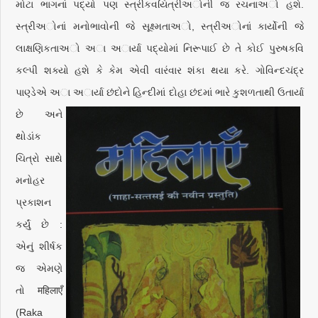
મોટા ભાગનાં પદ્યો પણ સ્ત્રીકવયિત્રીઅોની જ રચનાઅો હશે.
સ્ત્રીઅોનાં મનોભાવોની જે સૂક્ષ્મતાઅો, સ્ત્રીઅોનાં કાર્યોની જે
લાક્ષણિકતાઅો અા અાર્યા પદ્યોમાં નિરૂપાઈ છે તે કોઈ પુરુષકવિ
કલ્પી શક્યો હશે કે કેમ એવી વારંવાર શંકા થયા કરે. ગોવિન્દચંદ્ર
પાણ્ડેએ અા અાર્યા છંદોને હિન્દીમાં દોહા છંદમાં ભારે કુશળતાથી ઉતાર્યા
છે અને
થોડાંક
ચિત્રો સાથે
મનોહર
પ્રકાશન
કર્યું છે :
એનું શીર્ષક
જ એમણે
તો महिलाएँ
(Raka