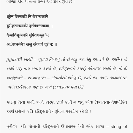
બીજો કવિ પોતાના ઘરને અામ વર્ણવે છે :
धूमेन रिक्तमपि निर्भरबाष्पकारि
दूरीकृतानलमपि प्रतिपन्नतापम् ।
दैन्यातिशून्यमपि भूषितबन्धुवर्गम्
अाश्चर्यमेव खलु खेदकरं गृहं न: ॥
[ધૂમાડાથી ખાલી – ધૂમાડા વિનાનું તો યે બહુ અાંસુ અાપે છે, અગ્નિ તો
નથી પણ તાપ સંતાપ કરાવે છે, દરિદ્રતાને કારણે એકદમ ખાલી છે, તો યે
બન્ધુજનો – સગાંવહાલાં – સંતાનોથી ભરેલું છે, સાચે જ, અા અમારું ઘર
અાશ્ચર્યકારક પણ છે અને દુ:ખદાયક પણ છે.]
કારણ વિના કાર્ય, અને કારણ છતાં કાર્ય ન થવું એવા વિભાવના-વિશેષોક્તિ
અલંકારોનો કવિ દરિદ્રતાને વર્ણવવા પ્રયોગ કરે છે !
ત્રીજો કવિ પોતાની દરિદ્રતાને ઉપમાઅોની એક માળા – string of