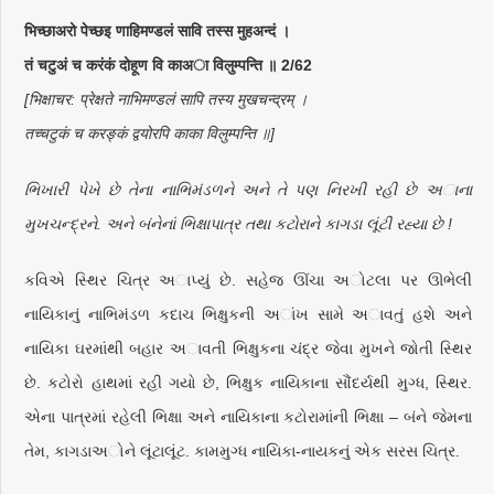
भिच्छाअरो पेच्छइ णाहिमण्डलं सावि तस्स मुहअन्दं ।
तं चटुअं च करंकं दोहूण वि काअा विलुम्पन्ति ॥ 2/62
[भिक्षाचर: प्रेक्षते नाभिमण्डलं सापि तस्य मुखचन्द्रम् ।
तच्चटुकं च करङ्कं द्वयोरपि काका विलुम्पन्ति ॥]
ભિખારી પેખે છે તેના નાભિમંડળને અને તે પણ નિરખી રહી છે અાના
મુખચન્દ્રને. અને બંનેનાં ભિક્ષાપાત્ર તથા કટોરાને કાગડા લૂંટી રહ્યા છે !
કવિએ સ્થિર ચિત્ર અાપ્યું છે. સહેજ ઊંચા અોટલા પર ઊભેલી
નાયિકાનું નાભિમંડળ કદાચ ભિક્ષુકની અાંખ સામે અાવતું હશે અને
નાયિકા ઘરમાંથી બહાર અાવતી ભિક્ષુકના ચંદ્ર જેવા મુખને જોતી સ્થિર
છે. કટોરો હાથમાં રહી ગયો છે, ભિક્ષુક નાયિકાના સૌંદર્યથી મુગ્ધ, સ્થિર.
એના પાત્રમાં રહેલી ભિક્ષા અને નાયિકાના કટોરામાંની ભિક્ષા – બંને જેમના
તેમ, કાગડાઅોને લૂંટાલૂંટ. કામમુગ્ધ નાયિકા-નાયકનું એક સરસ ચિત્ર.