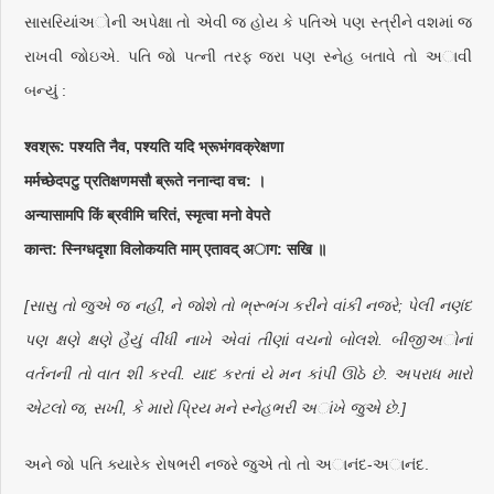
સાસરિયાંઅોની અપેક્ષા તો એવી જ હોય કે પતિએ પણ સ્ત્રીને વશમાં જ
રાખવી જોઇએ. પતિ જો પત્ની તરફ જરા પણ સ્નેહ બતાવે તો અાવી
બન્યું :
श्वश्रू: पश्यति नैव, पश्यति यदि भ्रूभंगवक्रेक्षणा
मर्मच्छेदपटु प्रतिक्षणमसौ ब्रूते ननान्दा वच: ।
अन्यासामपि किं ब्रवीमि चरितं, स्मृत्वा मनो वेपते
कान्त: स्निग्धदृशा विलोकयति माम् एतावद् अाग: सखि ॥
[સાસુ તો જુએ જ નહીં, ને જોશે તો ભ્રૂભંગ કરીને વાંકી નજરે; પેલી નણંદ
પણ ક્ષણે ક્ષણે હૈયું વીંધી નાખે એવાં તીણાં વચનો બોલશે. બીજીઅોનાં
વર્તનની તો વાત શી કરવી. યાદ કરતાં યે મન કાંપી ઊઠે છે. અપરાધ મારો
એટલો જ, સખી, કે મારો પ્રિય મને સ્નેહભરી અાંખે જુએ છે.]
અને જો પતિ ક્યારેક રોષભરી નજરે જુએ તો તો અાનંદ-અાનંદ.