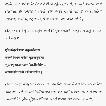
મૂકીને તેના પર શરીર ટેકવતાં ઊભાં રહેતાં હોય છે, ખાવાની લાલચ છતાં
(ગરીબાઈની) લજ્જાને કારણે વાણી અંદર ઊતરી ગઈ છે અને (ઘરોની
અંદરના) ખાઈ રહેલા(બાળક)ને અરધી અાંખે જોયા કરે છે.]
દરિદ્ર બાળકોનું અા વર્ણન એની ચિત્રાત્મકતાને કારણે મને ઘણું અપીલ
કરી ગયું છે :-
एते दरिद्रशिशव: तनुजीर्णकन्थां
स्कन्धे निधाय मलिनां पुलकाकुलांगा: ।
सूर्य-स्फुरत्-कर-करम्बित-भित्तिदेश –
लाभाय शीतसमये कलिमाचरन्ति ॥
[અા દરિદ્ર શિશુઅો ટાઢના વખતમાં મેલા ઘસાઈને જર્જરિત થઈ ગયેલા
ચીંથરાને ખભે નાખીને (ઠંડીની ચમકના) રોમાંચથી થથરતાં અંગોએ સૂર્યનાં
ચમકતાં કિરણોથી હૂંફાળા ભીંતના ભાગને પામવા ઝઘડો કરી રહ્યાં છે.]