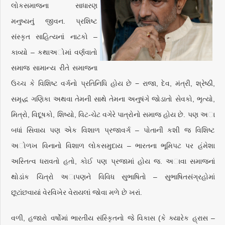
લોકસમાજના સાધારણ
મનુષ્યનું જીવન. પ્રશિષ્ટ
સંસ્કૃત સાહિત્યનાં નાટકો –
કાવ્યો – કથાઅોમાં વર્ણવાતો
સમાજ સામાન્ય રીતે સમાજના
ઉચ્ચ કે વિશિષ્ટ વર્ગનો પ્રતિનિધિ હોય છે − રાજા, દેવ, મંત્રી, શ્રેષ્ઠી,
સમૃદ્ધ ગણિકા અથવા તેમની સાથે તેમના અનુષંગે જોડાતો સેવકો, ભૃત્યો,
મિત્રો, વિદૂષકો, શિષ્યો, વિટ-ચેટ વગેરે પાત્રોનો સમાજ હોય છે. પણ અા
બધાં સિવાય પણ એક વિશાળ પ્રજાવર્ગ – પોતાની કશી જ વિશિષ્ટ
અોળખ વિનાનો વિશાળ લોકસમુદાય – ભારતના ભૂમિપટ પર હંમેશા
અસ્તિત્વ ધરાવતો હતો, કોઈ પણ પ્રજામાં હોય જ. અાવા સમાજનાં
થોડાંક ચિત્રો અાપણને વિવિધ સુભાષિતો – સુભાષિતસંગ્રહોમાં
છૂટાંછવાયાં વેરવિખેર વેરાયલાં જોવા મળે છે ખરાં.
વળી, હજારો વર્ષોમાં ભારતીય સંસ્કૃિતનો જે વિકાસ (કે ક્યારેક હ્રાસ –