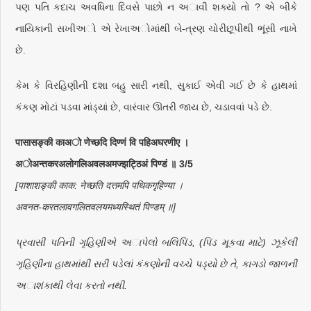
પણ પતિ કદાચ અવધિના દિવસે પાછો ન અાવી શક્યો તો ? એ બીકે
નાયિકાની સખીઅો એ રેખાઅોમાંથી બે-ત્રણ ચોરીછૂપીથી ભૂંસી નાખે
છે.
કેમ કે વિરહિણીની દશા બહુ સારી નથી, સુકાઈ એવી ગઈ છે કે હાથમાં
કંકણ મોટાં પડવા માંડ્યાં છે, વારંવાર ઊતરી જાય છે, ચડાવવાં પડે છે.
पासासङ्की काअो णेच्छदि दिण्णं वि पहिअघरणीए ।
अोअन्तकरअलोगलिअवलअमज्झट्ठिअं पिण्डं ॥ 3/5
[पाशाशङ्की काक: नेच्छति दत्तमपि पथिकगृहिण्या ।
अवनत-करतलावगलितवलयमध्यस्थितं पिण्डम् ॥]
પ્રવાસી પતિની ગૃહિણીએ અાપેલો બલિપિંડ, (પિંડ મૂકવા માટે) ઝૂકેલી
ગૃહિણીના હાથમાંથી સરી પડેલાં કંકણોની વચ્ચે પડ્યો છે તે, કાગડો જાળની
અાશંકાથી લેવા કરતો નથી.