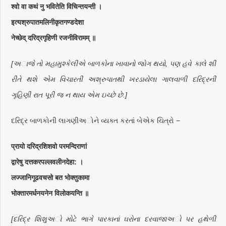
श्वो वा कथं नु भवितेति विचिन्तयन्ती ।
इत्यश्रुपातमलिनीकृतगण्डदेशा
नेच्छेद् दरिद्रगृहिणी रजनीविरामम् ॥
[અાજે તો મહામુશ્કેલીએ બાળકોના ખાવાનો જોગ થયો, પણ હવે કાલે શી
રીતે થશે એમ વિચારતી અશ્રુપાતથી ખરડાયેલા ગાલવાળી દરિદ્રની
ગૃહિણી રાત પૂરી જ ન થાય એમ ઇચ્છે છે.]
દરિદ્ર બાળકોની લાગણીઅોને વ્યક્ત કરતાં બેએક ચિત્રો −
प्रायो दरिद्रशिशवो परमन्दिराणां
द्वारेषु दत्तकरपल्लवलीनदेहा: ।
लज्जानिगूढवचसो बत भोक्तुकामा
भोक्तारमर्धनयनेन विलोकयन्ति ॥
[દરિદ્ર શિશુઅો મોટે ભાગે પારકાનાં ઘરોના દરવાજાઅો પર હથેળી