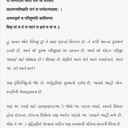
यां चिन्तयामि सततं मयि सा विरक्ता
साऽप्यन्यमिच्छति जनं स जनोऽन्यसक्त: ।
अस्मत्कृते च परिशुष्यति काचिदन्या
धिक् तां च तं च मदनं च इमां च मां च ॥
હું સતત જેને ચિંતવું છું તે મારા પ્રત્યે વિરક્ત છે, તે વળી અન્ય પુરુષને
ઇચ્છે છે, અને એ પુરુષ બીજીમાં અાસક્ત છે, અને એ કોઇક બીજી
અમારે માટે શોષાય છે ! ધિક્કાર છે તેણીને અને તેને અને કામદેવને, અને
અાને અને મને !
પણ દૃષ્ટિબિંદુનો ભેદ છે. ભર્તૃહરિમાં પુરુષનો ક્રોધ છે, જ્યારે અહીં એક
સ્ત્રીની અસહાયતા છે.
પણ અાપણે માટે પ્રણયછટાઅો જેવો જ, કદાચ વધારે, રસનો વિષય
હોય દાંપત્ય. દાંપત્ય વિશેનાં પણ અનેક પદ્યો અાપણને અહીં મળે છે.
જેમ કે અા ગૃહિણીને પોતાના ગરીબ પણ સ્વમાની પતિના માનની ચિંતા છે.