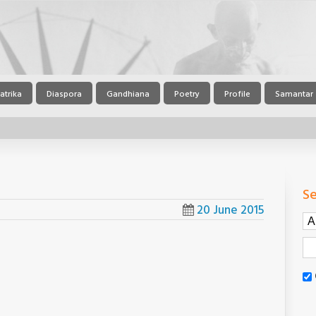
atrika
Diaspora
Gandhiana
Poetry
Profile
Samantar
Se
20 June 2015