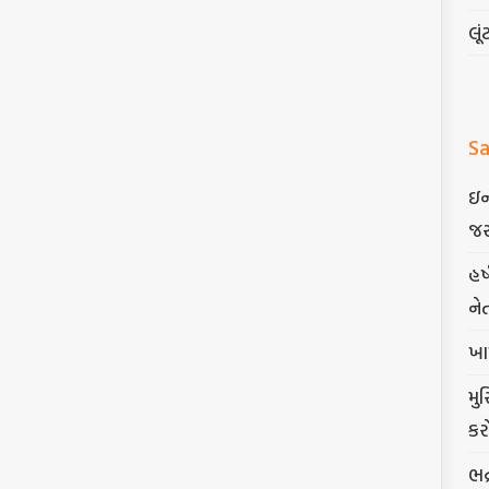
લૂં
Sa
ઇન
જર
હર
ને
ખા
મુ
કર
ભદ