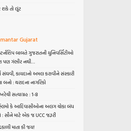
ટ શકે તો લૂંટ
mantar Gujarat
્ટર્નશિપ બાબતે ગુજરાતની યુનિવર્સિટીઓ
ા પણ ગંભીર નથી…
્ષ સંઘવી, કાયદાનો અમલ કરાવીને સંસ્કારી
તા બનો : થરાદના નાગરિકો
ખરેચી સત્યાગ્રહ : 1-8
સ્લિમો કે આદિવાસીઓના અલગ ચોકા બંધ
ો : સૌને માટે એક જ UCC જરૂરી
્રકાળી માતા કી જય!