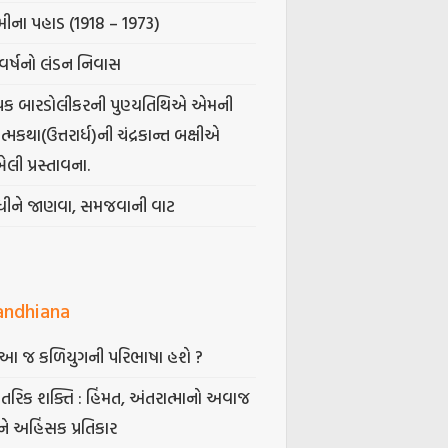
ીના પહાડ (1918 – 1973)
વર્ષનો લંડન નિવાસ
પક બારડોલીકરની પુણ્યતિથિએ એમની
મકથા(ઉત્તરાર્ધ)ની ચંદ્રકાન્ત બક્ષીએ
ેલી પ્રસ્તાવના.
ંધીને જાણવા, સમજવાની વાટ
andhiana
ં આ જ કળિયુગની પરિભાષા હશે ?
તરિક શક્તિ : હિંમત, અંતરાત્માનો અવાજ
ે અહિંસક પ્રતિકાર