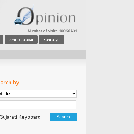
Number of visits:
10066431
Ami Ek Jajabar
Sankaliyu
arch by
Gujarati Keyboard