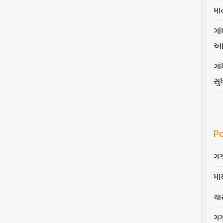
મા
ગાં
આ
ગા
સુ
P
ગ
માર
ચાર
ગ