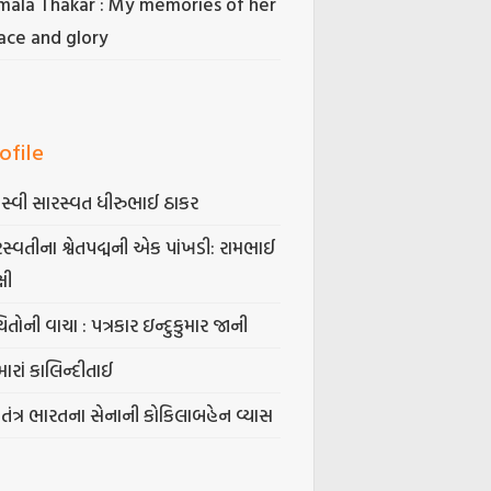
mala Thakar : My memories of her
ace and glory
ofile
સ્વી સારસ્વત ધીરુભાઈ ઠાકર
સ્વતીના શ્વેતપદ્મની એક પાંખડી: રામભાઈ
્ષી
િતોની વાચા : પત્રકાર ઇન્દુકુમાર જાની
ારાં કાલિન્દીતાઈ
વતંત્ર ભારતના સેનાની કોકિલાબહેન વ્યાસ