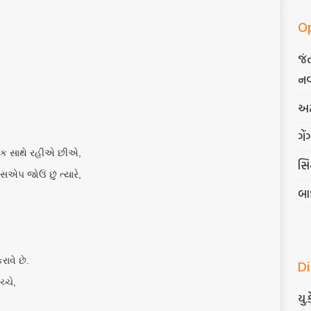
O
જં
નવ
અટ
ગેં
એક સાથે રહીએ છીએ,
સિદ
ોટ્સએપ જોઉં છું ત્યારે,
બા
રાવે છે.
D
્ચે,
યુ.