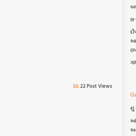
અમ
છ 
દી
આત્
લખ
ગા
22 Post Views
G
શુ
આં
અન