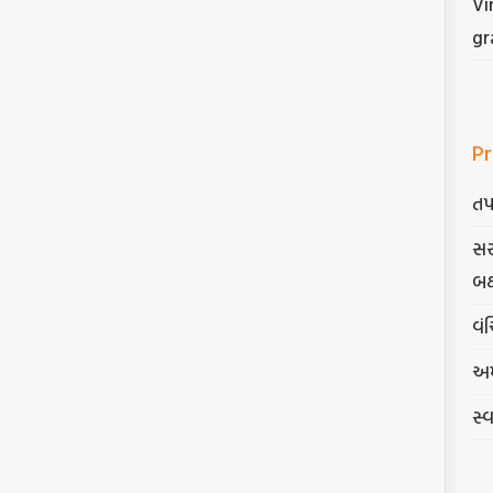
Vi
gr
Pr
તપ
સર
બક
વંચ
અમ
સ્