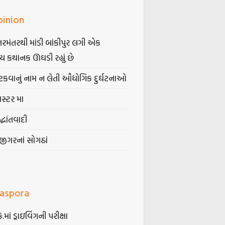
pinion
તરમંતરથી માંડી બાંકીપુર લગી એક
્ય કથાનક ઊઘડી રહ્યું છે
કવાનું નામ ન લેતી ઔદ્યોગિક દુર્ઘટનાઓ
ગસ્ટર મા
્ધાંતવાદી
જીગરનાં સોગઠાં
iaspora
કે.માં ડ્રાઇવિંગની પરીક્ષા