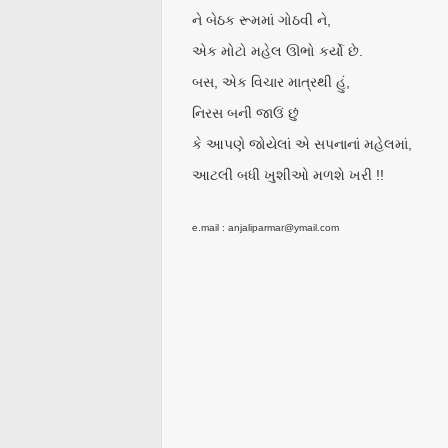
ને બેઠક રૂમમાં ગોઠવી ને,
એક મોટો મહેલ ઊભો કર્યો છે.
બસ, એક વિચાર માત્રથી હું,
નિરસ બની જાઉં છું
કે આપણે જોયેલાં એ સપનાનાં મહેલમાં,
આટલી બધી ખુશીઓ મળશે ખરી !!
e.mail : anjaliparmar@ymail.com