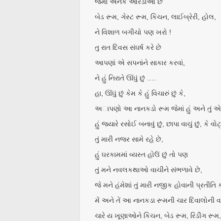
જેમાં અનેક ઓરડાઓ છે
બેડ રૂમ, ગેસ્ટ રૂમ, કિચન, લાઈબ્રેરી, હોલ,
ને વિશાળ બગીચો પણ ખરો !
તુ રાત દિવસ સંઘર્ષ કરે છે
આપણાં એ સપનાંને સાકાર કરવાં,
ને હું નિરાતે ઊંઘું છું ….
હા, ઊંઘું છું કેમ કે હું વિચારું છું કે,
અાપણો આ નાનકડો રૂમ જેમાં હું અને તું 
હું જ્યારે રસોઈ બનાવું છું, છાપા વાચું છું, કે વ
તું મારી નજર સામે રહે છે,
હું ઘરકામમાં વ્યસ્ત હોઉં છું તો પણ
તું મને નવલકથાઓ વાચીને સંભળાવે છે,
જે મને હંમેશાં તું મારી નજીક હોવાની પ્રતીતિ ક
મેં અને તેં આ નાનકડા રૂમની ચાર દિવાલોની વચ
ચારે ય ખૂણાઓને કિચન, બેડ રૂમ, રિડીંગ રૂમ,