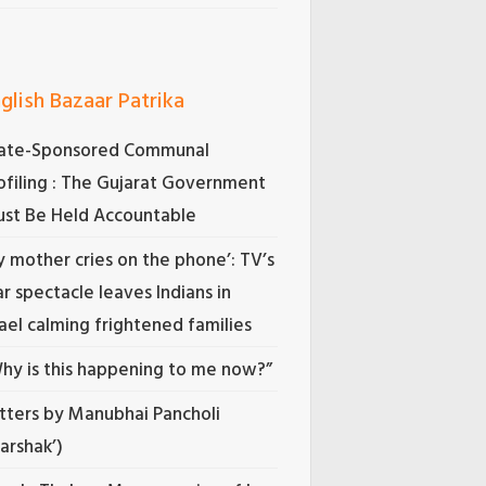
glish Bazaar Patrika
ate-Sponsored Communal
ofiling : The Gujarat Government
st Be Held Accountable
 mother cries on the phone’: TV’s
r spectacle leaves Indians in
rael calming frightened families
hy is this happening to me now?”
tters by Manubhai Pancholi
Darshak’)