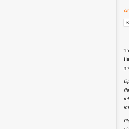
Ar
Ar
“I
fl
gr
O
fl
in
im
Pl