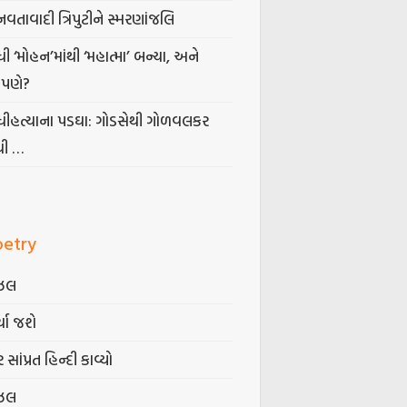
નવતાવાદી ત્રિપુટીને સ્મરણાંજલિ
ધી ‘મોહન’માંથી ‘મહાત્મા’ બન્યા, અને
પણે?
ંધીહત્યાના પડઘા: ગોડસેથી ગોળવલકર
ધી …
oetry
ઝલ
્યા જશે
 સાંપ્રત હિન્દી કાવ્યો
ઝલ