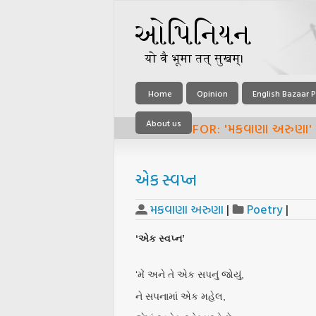
Home
Opinion
English Bazaar P
About us
ARCHIVE FOR: 'મકવાણા અરુણા'
એક સ્વપ્ન
મકવાણા અરુણા
|
Poetry
|
‘એક સ્વપ્ન’
‘મેં અને તે એક સપનું જોયું,
ને સપનામાં એક મહેલ,