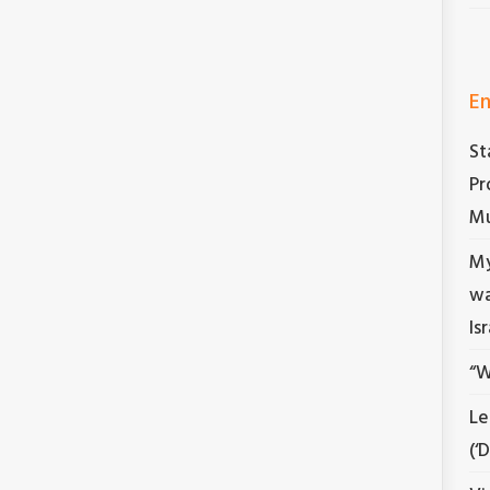
En
St
Pr
Mu
My
wa
Is
“W
Le
(‘