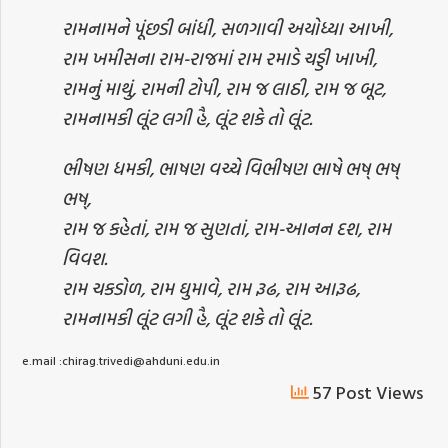
રામનામને પૂંછડી બાંધી, સળગાવી અયોધ્યા આખી,
રામ ખમીસના રામ-રાજમાં રામ રમાડે ચડ્ડી ખાખી,
રામનું માથું, રામની ટોપી, રામ જ લાઠી, રામ જ બૂટ,
રામનામકી લૂંટ લગી હૈ, લૂંટ શકે તો લૂંટ.
ભીષણ ધમકી, ભાષણ વચ્ચે વિભીષણ ભાષે ભષ્ ભષ્
ભષ્,
રામ જ કહેતાં, રામ જ સુણતાં, રામ-આનન દશ, રામ
વિવશ.
રામ ચકડોળ, રામ ઘુમાવે, રામ રૂઢ, રામ આરૂઢ,
રામનામકી લૂંટ લગી હૈ, લૂંટ શકે તો લૂંટ.
e.mail :chirag.trivedi@ahduni.edu.in
57 Post Views