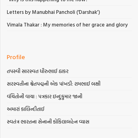
Letters by Manubhai Pancholi (‘Darshak’)
Vimala Thakar : My memories of her grace and glory
Profile
તપસ્વી સારસ્વત ધીરુભાઈ ઠાકર
સરસ્વતીના શ્વેતપદ્મની એક પાંખડી: રામભાઈ બક્ષી
વંચિતોની વાચા : પત્રકાર ઇન્દુકુમાર જાની
અમારાં કાલિન્દીતાઈ
સ્વતંત્ર ભારતના સેનાની કોકિલાબહેન વ્યાસ