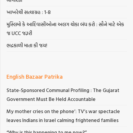
ખાખરેચી સત્યાગ્રહ : 1-8
મુસ્લિમો કે આદિવાસીઓના અલગ ચોકા બંધ કરો : સૌને માટે એક
જ UCC જરૂરી
ભદ્રકાળી માતા કી જય!
English Bazaar Patrika
State-Sponsored Communal Profiling : The Gujarat
Government Must Be Held Accountable
My mother cries on the phone’: TV’s war spectacle
leaves Indians in Israel calming frightened families
“Why is this happening to me now?”