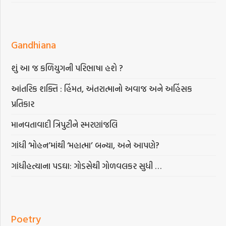
Gandhiana
શું આ જ કળિયુગની પરિભાષા હશે ?
આંતરિક શક્તિ : હિંમત, અંતરાત્માનો અવાજ અને અહિંસક
પ્રતિકાર
માનવતાવાદી ત્રિપુટીને સ્મરણાંજલિ
ગાંધી ‘મોહન’માંથી ‘મહાત્મા’ બન્યા, અને આપણે?
ગાંધીહત્યાના પડઘા: ગોડસેથી ગોળવલકર સુધી …
Poetry