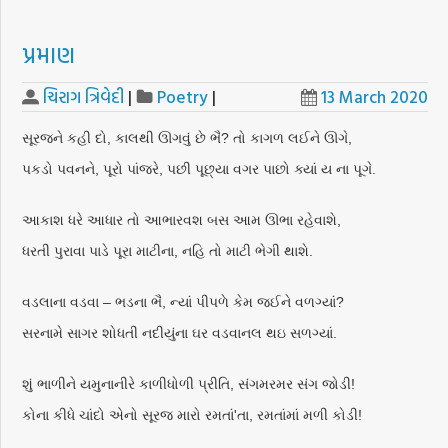
પ્રમાણ
ચિરાગ ત્રિવેદી
|
Poetry
|
13 March 2020
સૂરજને કહી દો, કાલથી ઊગવું છે ભૈ? તો કાગળ લઈને ઊગે,
પકડો પવનને, પૂરો પાંજરે, પછી પૂછ્યા વગર પાછો ક્યાં ય ના પૂગે.
આકાશ ધરે આધાર તો આભારવશ બસ આમ ઊભા રહેવાશે,
ધરતી પુરાવા પાડે પૂરા માટીના, નહિ તો માટી ભેગી થાશે.
વડલાના વડવા – ભડના ભૈ, ન્યાં પીપળે કેમ જઈને વળગ્યાં?
સરનામે સાગર શોધતી નદીયુંના ઘર વડવાનલ થઇ સળગ્યાં.
શું ભાળીને યમુનાનીરે કાળીધોળી પ્રીતિ, સંગમરમર સંગ જોડી!
કોના કીધે ચાંદો એનો સૂરજ મારો રમતાં'તા, રમતાંમાં મળી કોડી!