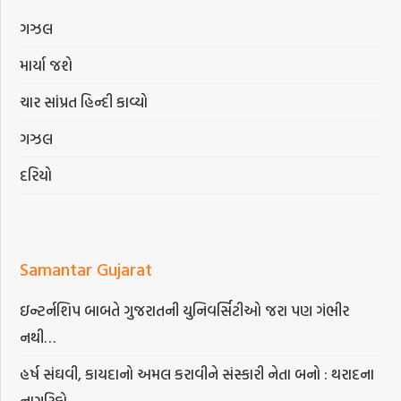
ગઝલ
માર્યા જશે
ચાર સાંપ્રત હિન્દી કાવ્યો
ગઝલ
દરિયો
Samantar Gujarat
ઇન્ટર્નશિપ બાબતે ગુજરાતની યુનિવર્સિટીઓ જરા પણ ગંભીર
નથી…
હર્ષ સંઘવી, કાયદાનો અમલ કરાવીને સંસ્કારી નેતા બનો : થરાદના
નાગરિકો