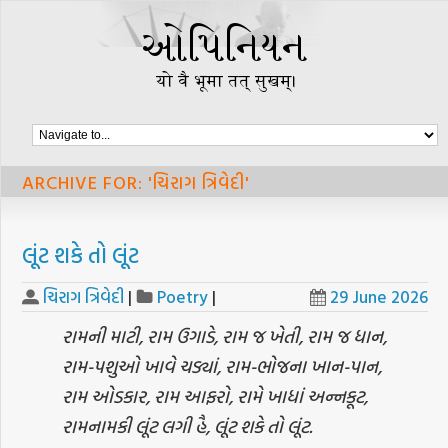
ARCHIVE FOR: 'ચિરાગ ત્રિવેદી'
લૂંટ શકે તો લૂંટ
ચિરાગ ત્રિવેદી
|
Poetry
|
29 June 2026
રામની માટી, રામ ઉગાડે, રામ જ ખેતી, રામ જ ધાન,
રામ-પશુઓ ખાવે ચડ્યાં, રામ-ભોજના ખાન-પાન,
રામ ઓડકાર, રામ આફરો, રામે ખાધાં અન્નકૂટ,
રામનામકી લૂંટ લગી હૈ, લૂંટ શકે તો લૂંટ.