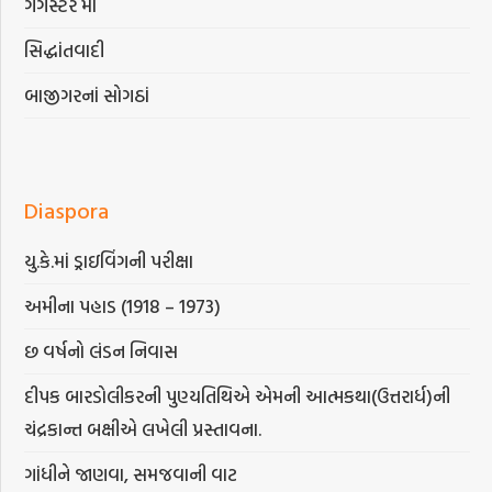
ગેંગસ્ટર મા
સિદ્ધાંતવાદી
બાજીગરનાં સોગઠાં
Diaspora
યુ.કે.માં ડ્રાઇવિંગની પરીક્ષા
અમીના પહાડ (1918 – 1973)
છ વર્ષનો લંડન નિવાસ
દીપક બારડોલીકરની પુણ્યતિથિએ એમની આત્મકથા(ઉત્તરાર્ધ)ની
ચંદ્રકાન્ત બક્ષીએ લખેલી પ્રસ્તાવના.
ગાંધીને જાણવા, સમજવાની વાટ