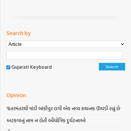
Search by
Gujarati Keyboard
Opinion
જંતરમંતરથી માંડી બાંકીપુર લગી એક નવ્ય કથાનક ઊઘડી રહ્યું છે
અટકવાનું નામ ન લેતી ઔદ્યોગિક દુર્ઘટનાઓ