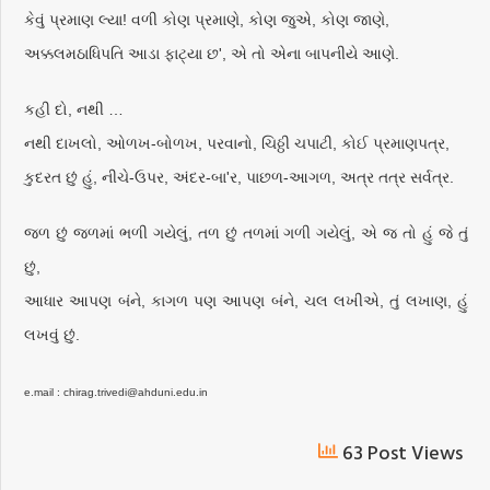
કેવું પ્રમાણ લ્યા! વળી કોણ પ્રમાણે, કોણ જુએ, કોણ જાણે,
અક્કલમઠાધિપતિ આડા ફાટ્યા છ', એ તો એના બાપનીયે આણે.
કહી દો, નથી …
નથી દાખલો, ઓળખ-બોળખ, પરવાનો, ચિઠ્ઠી ચપાટી, કોઈ પ્રમાણપત્ર,
કુદરત છું હું, નીચે-ઉપર, અંદર-બા'ર, પાછળ-આગળ, અત્ર તત્ર સર્વત્ર.
જળ છું જળમાં ભળી ગયેલું, તળ છું તળમાં ગળી ગયેલું, એ જ તો હું જે તું
છું,
આધાર આપણ બંને, કાગળ પણ આપણ બંને, ચલ લખીએ, તું લખાણ, હું
લખવું છું.
e.mail : chirag.trivedi@ahduni.edu.in
63 Post Views